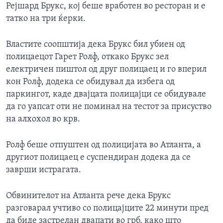
Рејшард Брукс, кој беше вработен во ресторан и е
татко на три ќерки.
Властите соопштија дека Брукс бил убиен од
полицаецот Гарет Ролф, откако Брукс зел
електричен пиштол од друг полицаец и го вперил
кон Ролф, додека се обидувал да избега од
паркингот, каде двајцата полицајци се обидувале
да го уапсат оти не поминал на тестот за присуство
на алхохол во крв.
Ролф беше отпуштен од полицијата во Атланта, а
другиот полицаец е суспендиран додека да се
заврши истрагата.
Обвинителот на Атланта рече дека Брукс
разговарал учтиво со полицајците 22 минути пред
да биде застрелан двапати во грб, како што