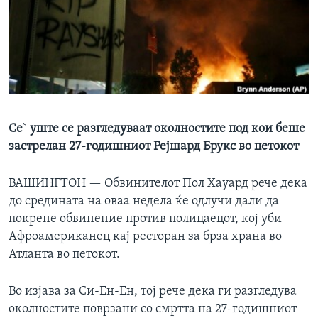
ИНТЕРВЈУА
Јазици
Се` уште се разгледуваат околностите под кои беше
застрелан 27-годишниот Рејшард Брукс во петокот
ВАШИНГТОН —
Обвинителот Пол Хауард рече дека
до средината на оваа недела ќе одлучи дали да
покрене обвинение против полицаецот, кој уби
Афроамериканец кај ресторан за брза храна во
Атланта во петокот.
Во изјава за Си-Ен-Ен, тој рече дека ги разгледува
околностите поврзани со смртта на 27-годишниот