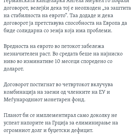
Германската канцеларка Ангела Меркел го пофали
договорот, велејќи дека тој е неопходен „за заштита
на стабилноста на еврото“. Таа додаде и дека
договорот ја претставува способноста на Европа да
биде солидарна со земја која има проблеми.
Вредноста на еврото во петокот забележа
незначителен раст. Во средата беше на најниско
ниво во изминативе 10 месеци споредено со
доларот.
Договорот постигнат во четвртокот вклучува
комбинација на заеми од членките на ЕУ и
Меѓународниот монетарен фонд.
Планот би се имплементирал само доколку не
успеат напорите на Грција за елиминирање на
огромниот долг и буџетски дефицит.