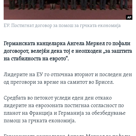
ИНТЕРВЈУА
Јазици
ЕУ: Постигнат договор за помош за грчката економија
Германската канцеларка Ангела Меркел го пофали
договорот, велејќи дека тој е неопходен „за заштита
на стабилноста на еврото“.
Лидерите на ЕУ го отпочнаа вториот и последен ден
од преговори за време на самитот во Брисел.
Средбата во петокот уследи еден ден откако
лидерите на еврозоната постигнаа согласност по
планот на Франција и Германија за обезбедување
помош за грчката економија.