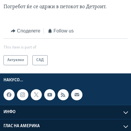
Погребот ќе се одржи в петокот во Детроит.
Споделете
Follow us
This item is part of
Актуелно
САД
НАКУСО...
ИНФО
ГЛАС НА АМЕРИКА