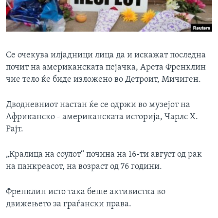
ИНТЕРВЈУА
Јазици
Се очекува илјадници лица да и искажат последна
почит на американската пејачка, Арета Френклин
чие тело ќе биде изложено во Детроит, Мичиген.
Дводневниот настан ќе се одржи во музејот на
Африканско - американската историја, Чарлс Х.
Рајт.
„Кралица на соулот“ почина на 16-ти август од рак
на панкреасот, на возраст од 76 години.
Френклин исто така беше активистка во
движењето за граѓански права.