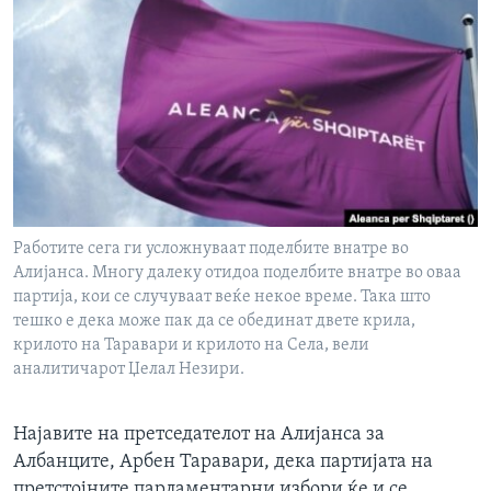
ИНТЕРВЈУА
Јазици
Работите сега ги усложнуваат поделбите внатре во
Алијанса. Многу далеку отидоа поделбите внатре во оваа
партија, кои се случуваат веќе некое време. Така што
тешко е дека може пак да се обединат двете крила,
крилото на Таравари и крилото на Села, вели
аналитичарот Џелал Незири.
Најавите на претседателот на Алијанса за
Албанците, Арбен Таравари, дека партијата на
претстојните парламентарни избори ќе и се