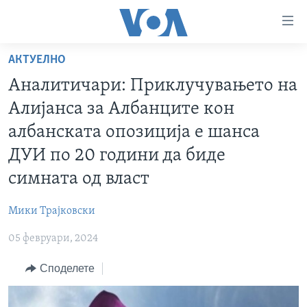
Линкови
за
пристапност
АКТУЕЛНО
ДОМА
Премини
Аналитичари: Приклучувањето на
на
РУБРИКИ
Алијанса за Албанците кон
главната
ФОТОГАЛЕРИИ
САД
содржина
албанската опозиција e шанса
Премини
ДОКУМЕНТАРЦИ
МАКЕДОНИЈА
ДУИ по 20 години да биде
до
АРХИВИРАНА ПРОГРАМА
СВЕТ
симната од власт
страната
ЗА НАС
за
ЕКОНОМИЈА
NEWSFLASH - АРХИВА
Мики Трајковски
навигација
ПОЛИТИКА
ВЕСТИ ОД САД ВО МИНУТА - АРХИВА
Пребарувај
Learning English
05 февруари, 2024
ЗДРАВЈЕ
ИЗБОРИ ВО САД 2020 - АРХИВА
Споделете
НАКУСО...
НАУКА
УМЕТНОСТ И ЗАБАВА