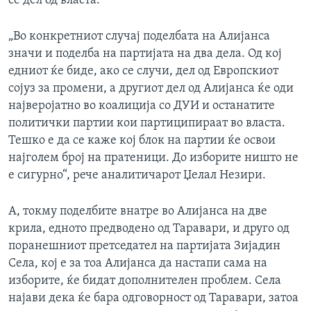
се дел од власта.
„Во конкретниот случај поделбата на Алијанса
значи и поделба на партијата на два дела. Од кој
едниот ќе биде, ако се случи, дел од Европскиот
сојуз за промени, а другиот дел од Алијанса ќе оди
најверојатно во коалиција со ДУИ и останатите
политички партии кои партиципираат во власта.
Тешко е да се каже кој блок на партии ќе освои
најголем број на пратеници. До изборите ништо не
е сигурно“, рече аналитичарот Џелал Незири.
А, токму поделбите внатре во Алијанса на две
крила, еднoто предводено од Таравари, и друго од
поранешниот претседател на партијата Зијадин
Села, кој е за тоа Алијанса да настапи сама на
изборите, ќе бидат дополнителен проблем. Села
најави дека ќе бара одговорност од Таравари, затоа