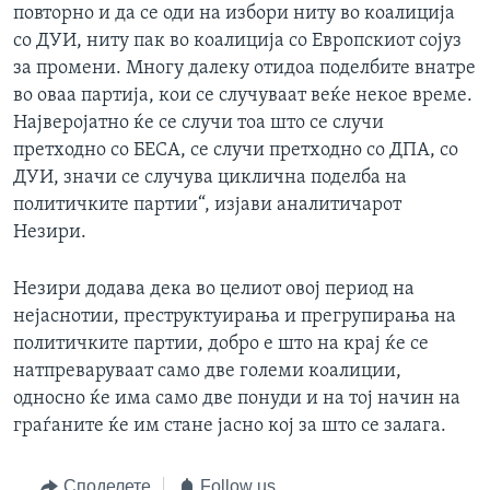
повторно и да се оди на избори ниту во коалиција
со ДУИ, ниту пак во коалиција со Европскиот сојуз
за промени. Многу далеку отидоа поделбите внатре
во оваа партија, кои се случуваат веќе некое време.
Најверојатно ќе се случи тоа што се случи
претходно со БЕСА, се случи претходно со ДПА, со
ДУИ, значи се случува циклична поделба на
политичките партии“, изјави аналитичарот
Незири.
Незири додава дека во целиот овој период на
нејаснотии, преструктуирања и прегрупирања на
политичките партии, добро е што на крај ќе се
натпреваруваат само две големи коалиции,
односно ќе има само две понуди и на тој начин на
граѓаните ќе им стане јасно кој за што се залага.
Споделете
Follow us