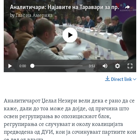
Аналитичари: Најавите на Таравари за приклучување на АА кон албанската опозиција, се шанса ДУИ да биде симната од власт
by
Глас на Америка
No media source currently available
0:00
3:51
Direct link
Аналитичарот Џелал Незири вели дека е рано да се
каже, дали до тоа може да дојде, од причина што
освен регрупирања во опозицискиот блок,
регрупирања се случуваат и околу коалицијата
предводена од ДУИ, кои ја сочинуваат партиите кои