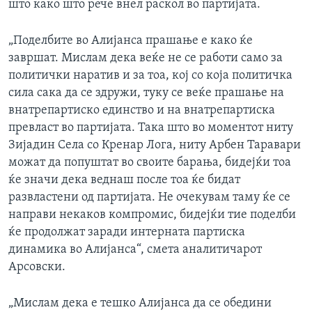
што како што рече внел раскол во партијата.
„Поделбите во Алијанса прашање е како ќе
завршат. Мислам дека веќе не се работи само за
политички наратив и за тоа, кој со која политичка
сила сака да се здружи, туку се веќе прашање на
внатрепартиско единство и на внатрепартиска
превласт во партијата. Така што во моментот ниту
Зијадин Села со Кренар Лога, ниту Арбен Таравари
можат да попуштат во своите барања, бидејќи тоа
ќе значи дека веднаш после тоа ќе бидат
развластени од партијата. Не очекувам таму ќе се
направи некаков компромис, бидејќи тие поделби
ќе продолжат заради интерната партиска
динамика во Алијанса“, смета аналитичарот
Арсовски.
„Мислам дека е тешко Алијанса да се обедини