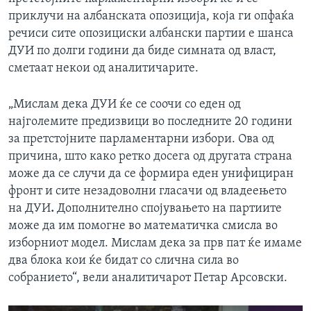
приклучи на албанската опозиција, која ги опфаќа
речиси сите опозициски албански партии е шанса
ДУИ по долги години да биде симната од власт,
сметаат некои од аналитичарите.
„Мислам дека ДУИ ќе се соочи со еден од
најголемите предизвици во последните 20 години
за претстојните парламентарни избори. Ова од
причина, што како ретко досега од другата страна
може да се случи да се формира еден унифициран
фронт и сите незадоволни гласачи од владеењето
на ДУИ
.
Дополнително спојувањето на партиите
може да им помогне во математичка смисла во
изборниот модел. Мислам дека за прв пат ќе имаме
два блока кои ќе бидат со слична сила во
собранието“, вели аналитичарот Петар Арсовски.