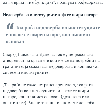
да ги вршат тие функции?“, прашува професорката.
Недоверба во институциите која се шири нагоре
Тоа раѓа недоверба во институциите
и после се шири нагоре, кон нивниот
основач
Според Павловска-Данева, токму нецелосната
отвореност на органите кои им се најпотребни на
граѓаните, ја создаваат недовербата и кон целиот
систем и институциите.
„Тоа раѓа не само нетранспарентност, тоа раѓа
недоверба во институциите и после се шири
нагоре, кон нивниот основач (државата или
општините). Значи тогаш ние немаме доверба