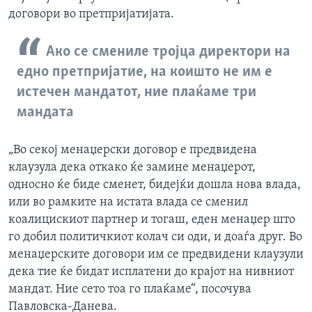
договори во претпријатијата.
Ако се смениле тројца директори на
едно претпријатие, на коишто не им е
истечен мандатот, ние плаќаме три
мандата
„Во секој менаџерски договор е предвидена
клаузула дека откако ќе замине менаџерот,
односно ќе биде сменет, бидејќи дошла нова влада,
или во рамките на истата влада се сменил
коалицискиот партнер и тогаш, еден менаџер што
го добил политичкиот колач си оди, и доаѓа друг. Во
менаџерските договори им се предвидени клаузули
дека тие ќе бидат исплатени до крајот на нивниот
мандат. Ние сето тоа го плаќаме“, посочува
Павловска-Данева.