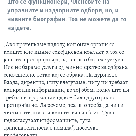
што се функционери, членовите на
управните и надзорните одбори, но, и
нивните биографии. Тоа не можете да го
најдете.
„Ако прочепкаме надолу, кон оние органи со
коишто ние имаме секојдневен контакт, а тоа се
јавните претпријатија, од коишто бараме услуги.
Ние не бараме услуги од министерство за одбрана
секојдневно, ретко кој се обраќа. Па дури и во
Влада, директно, ниту влегуваме, ниту ни требаат
конкретни информации, во тој обем, колку што ни
требаат информации од кое било друго јавно
претпријатие. Да речеме, тоа што треба да ни ги
чисти патиштата и коишто ги плаќаме. Тука
недостасуваат информациите, тука
транспарентноста е помала“, посочува
професорката.