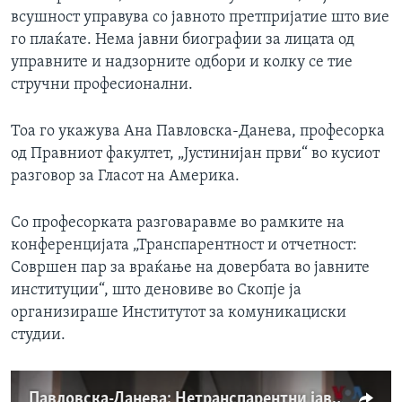
всушност управува со јавното претпријатие што вие
го плаќате. Нема јавни биографии за лицата од
управните и надзорните одбори и колку се тие
стручни професионални.
Тоа го укажува Ана Павловска-Данева, професорка
од Правниот факултет, „Јустинијан први“ во кусиот
разговор за Гласот на Америка.
Со професорката разговаравме во рамките на
конференцијата „Транспарентност и отчетност:
Совршен пар за враќање на довербата во јавните
институции“, што деновиве во Скопје ја
организираше Институтот за комуникациски
студии.
Павловска-Данева: Нетранспарентни јавни претпријатија создаваат недоверба во институциите