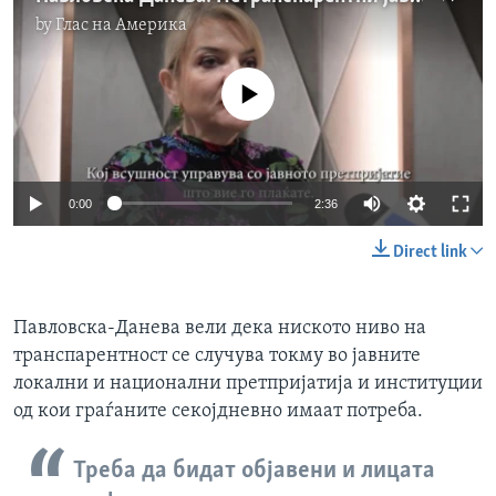
by
Глас на Америка
No media source currently available
0:00
2:36
Direct link
Павловска-Данева вели дека ниското ниво на
транспарентност се случува токму во јавните
локални и национални претпријатија и институции
од кои граѓаните секојдневно имаат потреба.
Треба да бидат објавени и лицата