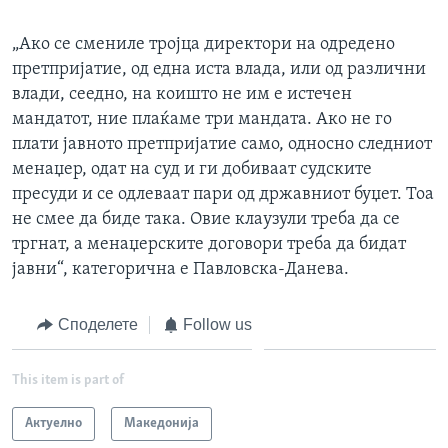
„Ако се смениле тројца директори на одредено
претпријатие, од една иста влада, или од различни
влади, сеедно, на коишто не им е истечен
мандатот, ние плаќаме три мандата. Ако не го
плати јавното претпријатие само, односно следниот
менаџер, одат на суд и ги добиваат судските
пресуди и се одлеваат пари од државниот буџет. Тоа
не смее да биде така. Овие клаузули треба да се
тргнат, а менаџерските договори треба да бидат
јавни“, категорична е Павловска-Данева.
Споделете
Follow us
This item is part of
Актуелно
Македонија