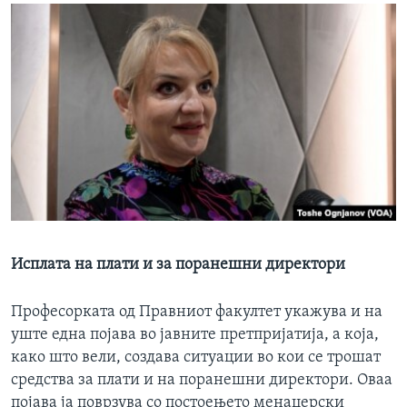
Исплата на плати и за поранешни директори
Професорката од Правниот факултет укажува и на
уште една појава во јавните претпријатија, а која,
како што вели, создава ситуации во кои се трошат
средства за плати и на поранешни директори. Оваа
појава ја поврзува со постоењето менаџерски