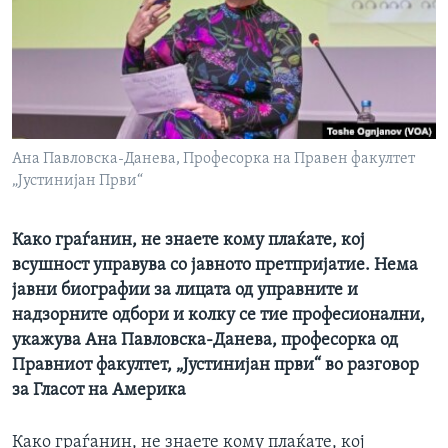
ИНТЕРВЈУА
Јазици
Ана Павловска-Данева, Професорка на Правен факултет
„Јустинијан Први“
Како граѓанин, не знаете кому плаќате, кој
всушност управува со јавното претпријатие. Нема
јавни биографии за лицата од управните и
надзорните одбори и колку се тие професионални,
укажува Ана Павловска-Данева, професорка од
Правниот факултет, „Јустинијан први“ во разговор
за Гласот на Америка
Како граѓанин, не знаете кому плаќате, кој