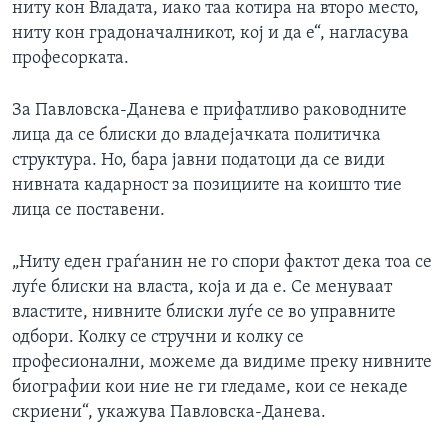
ниту кон Владата, иако таа котира на второ место,
ниту кон градоначалникот, кој и да е“, нагласува
професорката.
За Павловска-Данева е прифатливо раководните
лица да се блиски до владејачката политичка
структура. Но, бара јавни податоци да се види
нивната кадарност за позициите на коишто тие
лица се поставени.
„Ниту еден граѓанин не го спори фактот дека тоа се
луѓе блиски на власта, која и да е. Се менуваат
властите, нивните блиски луѓе се во управните
одбори. Колку се стручни и колку се
професионални, можеме да видиме преку нивните
биографии кои ние не ги гледаме, кои се некаде
скриени“, укажува Павловска-Данева.