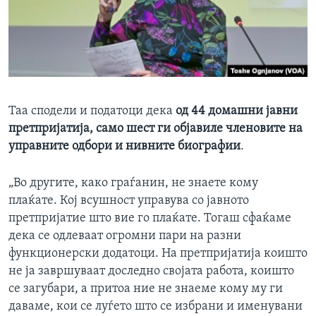
Таа сподели и податоци дека
од
44 домашни јавни
претпријатија, само шест ги објавиле членовите на
управните одбори и нивните биографии
.
„Во другите, како граѓанин, не знаете кому
плаќате. Кој всушност управува со јавното
претпријатие што вие го плаќате. Тогаш сфаќаме
дека се одлеваат огромни пари на разни
функционерски додатоци. На претпријатија коишто
не ја завршуваат доследно својата работа, коишто
се загубари, а притоа ние не знаеме кому му ги
даваме, кои се луѓето што се избрани и именувани