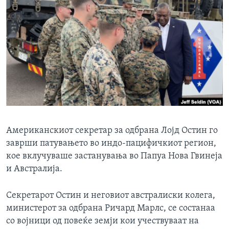
ИНТЕРВЈУА
Јазици
Американскиот секретар за одбрана Лојд Остин го
заврши патувањето во индо-пацифичкиот регион,
кое вклучуваше застанувања во Папуа Нова Гвинеја
и Австралија.
Секретарот Остин и неговиот австралиски колега,
министерот за одбрана Ричард Марлс, се состанаа
со војници од повеќе земји кои учествуваат на