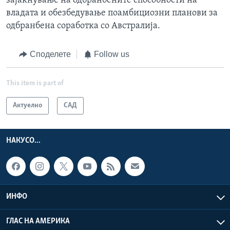
зајакнување на одбранбените способности на
владата и обезбедување поамбициозни планови за
одбранбена соработка со Австралија.
Споделете
Follow us
This item is part of
Актуелно
САД
НАКУСО...
ИНФО
ГЛАС НА АМЕРИКА