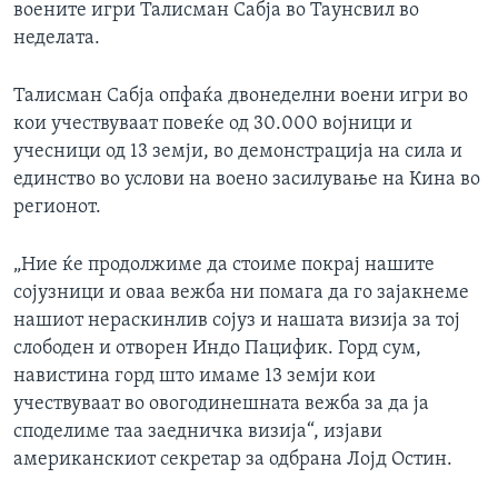
воените игри Талисман Сабја во Таунсвил во
неделата.
Талисман Сабја опфаќа двонеделни воени игри во
кои учествуваат повеќе од 30.000 војници и
учесници од 13 земји, во демонстрација на сила и
единство во услови на воено засилување на Кина во
регионот.
„Ние ќе продолжиме да стоиме покрај нашите
сојузници и оваа вежба ни помага да го зајакнеме
нашиот нераскинлив сојуз и нашата визија за тој
слободен и отворен Индо Пацифик. Горд сум,
навистина горд што имаме 13 земји кои
учествуваат во овогодинешната вежба за да ја
споделиме таа заедничка визија“, изјави
американскиот секретар за одбрана Лојд Остин.