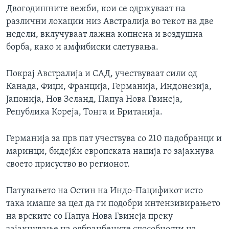
Двогодишните вежби, кои се одржуваат на
различни локации низ Австралија во текот на две
недели, вклучуваат лажна копнена и воздушна
борба, како и амфибиски слетувања.
Покрај Австралија и САД, учествуваат сили од
Канада, Фиџи, Франција, Германија, Индонезија,
Јапонија, Нов Зеланд, Папуа Нова Гвинеја,
Република Кореја, Тонга и Британија.
Германија за прв пат учествува со 210 падобранци и
маринци, бидејќи европската нација го зајакнува
своето присуство во регионот.
Патувањето на Остин на Индо-Пацификот исто
така имаше за цел да ги подобри интензивирањето
на врските со Папуа Нова Гвинеја преку