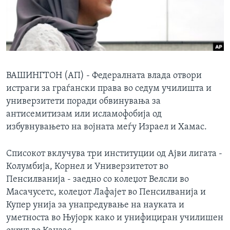
ИНТЕРВЈУА
Јазици
ВАШИНГТОН (АП) - Федералната влада отвори
истраги за граѓански права во седум училишта и
универзитети поради обвинувања за
антисемитизам или исламофобија од
избувнувањето на војната меѓу Израел и Хамас.
Списокот вклучува три институции од Ајви лигата -
Колумбија, Корнел и Универзитетот во
Пенсилванија - заедно со колеџот Велсли во
Масачусетс, колеџот Лафајет во Пенсилванија и
Купер унија за унапредување на науката и
уметноста во Њујорк како и унифициран училишен