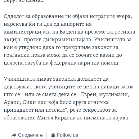
округ во Канзас.
Одделот за образование ги објави истрагите вчера,
нарекувајќи ги дел од напорите на
администрацијата на Бајден да преземе „агресивна
акција“ против дискриминацијата. Училиштата за
кои е утврдено дека го прекршиле законот за
граѓански права може да се соочат со казни до
целосна загуба на федерална парична помош.
Училиштата имаат законска должност да
дејствуваат „кога учениците се цел на напади затоа
што се - или се смета дека се - Евреи, муслимани,
Арапи, Сики или која било друга етничка
припадност или потекло“, рече секретарот за
образование Мигел Кардона во писмената изјава.
Споделете
Follow us