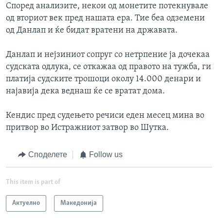
Според анализите, некои од монетите потекнувале
од вториот век пред нашата ера. Тие беа одземени
од Данлап и ќе бидат вратени на државата.
Данлап и нејзиниот сопруг со нетрпение ја дочекаа
судската одлука, се откажаа од правото на тужба, ги
платија судските трошоци околу 14.000 денари и
најавија дека веднаш ќе се вратат дома.
Кендис пред судењето речиси еден месец мина во
притвор во Истражниот затвор во Шутка.
Споделете
Follow us
This item is part of
Актуелно
Македонија