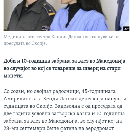
ИНТЕРВЈУА
Јазици
Медицинската сестра Кендис Данлап во очекување на
пресудата во Скопје.
Доби и 10-годишна забрана за влез во Македонија
во случајот во кој се товареше за шверц на стари
монети.
Со солзи, но овојпат радосници, 45-годишната
Американската Кенди Данлап денеска ја напушти
судницата во Скопје. Задоволна е од пресудата од
две години условна затворска казна и 10-годишна
забрана за влез во Македонија, во случајот кој на
28-ми септември беше фатена на аеродромот