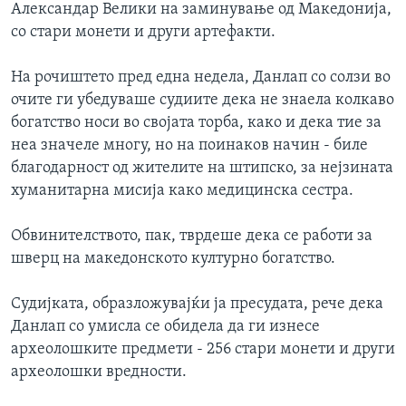
Александар Велики на заминување од Македонија,
со стари монети и други артефакти.
На рочиштето пред една недела, Данлап со солзи во
очите ги убедуваше судиите дека не знаела колкаво
богатство носи во својата торба, како и дека тие за
неа значеле многу, но на поинаков начин - биле
благодарност од жителите на штипско, за нејзината
хуманитарна мисија како медицинска сестра.
Обвинителството, пак, тврдеше дека се работи за
шверц на македонското културно богатство.
Судијката, образложувајќи ја пресудата, рече дека
Данлап со умисла се обидела да ги изнесе
археолошките предмети - 256 стари монети и други
археолошки вредности.