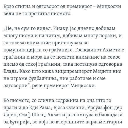
Брзо стигна и одговорот од премиерот – Мицкоски
вели не го прочитал писмото.
„Не, не сум го видел. Инаку, јас дневно добивам
многу писма и ги читам, добивам многу пораки, и
со големо внимание пристапувам во
комуникацијата со граѓаните. Господинот Ахмети е
граѓанин и мора да се посвети внимание на секое
писмо од секој граѓанин, така постапува одговорна
Влада. Како што кажа вицепремиерот Меџити ние
не играме фудбалчиња, ние работиме и сме
одговорни“, рече премиерот Мицкоски.
Во писмото, со слична содржина на она што го
прати и до Еди Рама, Вјоса Османи, Урсула фон дер
Лајен, Олаф Шолц, Ахмети ја спомнува и блокадата
од Бугарија, во која по вчерашните парламентарни