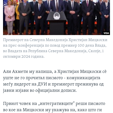
ИНТЕРВЈУА
Јазици
Премиерот на Северна Македонија Христијан Мицкоски
на прес-конференција по повод премиер 100 дена Влада,
во Владата на Република Северна Македонија, Скопје, 1
октомври 2024 година.
Али Ахмети му напиша, а Христијан Мицкоски сѐ
уште не го прочитал писмото - комуникацијата
меѓу лидерот на ДУИ и премиерот преминува од
јавни изјави во официјални дописи.
Првиот човек на „интегративците“ реши писмото
во кое на Мицкоски му укажува на, како што ги