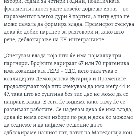
избори, седми за четири години, политичката
фрагментираност уште повеќе дојде до израз – во
парламентот влегоа дури 9 партии, а ниту една не
може самата да формира влада. Премиерот очекува
дека ќе добие партнер за разговори и, како што
рече, деблокирање на ЕУ-интеграциите.
„Очекувам влада која што ќе има најмалку три
партнери. Бројките варираат 67 или 70 пратеника
има коалицијата ГЕРБ – СДС, исто така тука е
коалицијата Демократска Бугарија и Промените
продолжуваат која што очекувам да има меѓу 44 и
47, така што во суштина без тие две не може да се
направи влада. Е сега ќе видиме како таму ќе се
развиваат работите. Се надевам дека ќе има влада,
дека ќе нема осми избори по ред и дека ќе можеме
да седнеме и да најдеме решение да го
одблокираме нашиот пат, патот на Македонија кон