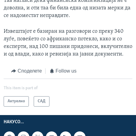
Таа нагласи дека финансиска компеннзација не е
доволна, и оти таа би била една од низата мерки да
се надоместат неправдите.
Извештајот е базиран на разговори со преку 340
луѓе, повеќето со африканско потекло, како и со
експерти, над 100 пишани придонеси, вклучително
и од влади, како и ревизија на јавни документи.
Споделете
Follow us
This item is part of
Актуелно
САД
НАКУСО...