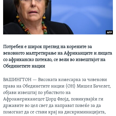
ИНТЕРВЈУА
Јазици
Потребен е широк преглед на корените за
вековното малтретирање на Африканците и лицата
со африканско потекло, се вели во извештајот на
Обединетите нации
ВАШИНГТОН —
Високата комесарка за човекови
права на Обединетите нации (ОН) Мишел Бачелет,
објави извештај по убиството на
Афроамериканецот Џорџ Флојд, повикувајќи ги
државите во цел свет да направат повеќе за да
помогнат да се стави крај на дискриминацијата,