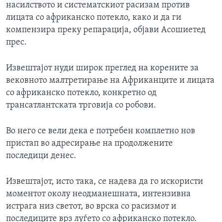
насилството и систематскиот расизам против
лицата со африканско потекло, како и да ги
компензира преку репарација, објави Асошиетед
прес.
Извештајот нуди широк преглед на корените за
вековното малтретирање на Африканците и лицата
со африканско потекло, конкретно од
трансатлантската трговија со робови.
Во него се вели дека е потребен комплетно нов
пристап во адресирање на продолжените
последици денес.
Извештајот, исто така, се надева да го искористи
моментот околу неодманешната, интензивна
истрага низ светот, во врска со расизмот и
последиците врз луѓето со африканско потекло.