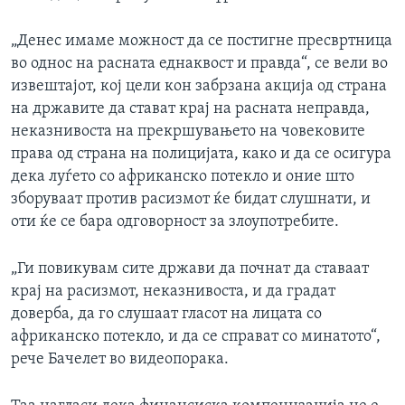
„Денес имаме можност да се постигне пресвртница
во однос на расната еднаквост и правда“, се вели во
извештајот, кој цели кон забрзана акција од страна
на државите да стават крај на расната неправда,
неказнивоста на прекршувањето на човековите
права од страна на полицијата, како и да се осигура
дека луѓето со африканско потекло и оние што
зборуваат против расизмот ќе бидат слушнати, и
оти ќе се бара одговорност за злоупотребите.
„Ги повикувам сите држави да почнат да ставаат
крај на расизмот, неказнивоста, и да градат
доверба, да гo слушаат гласот на лицата со
африканско потекло, и да се справат со минатото“,
рече Бачелет во видеопорака.