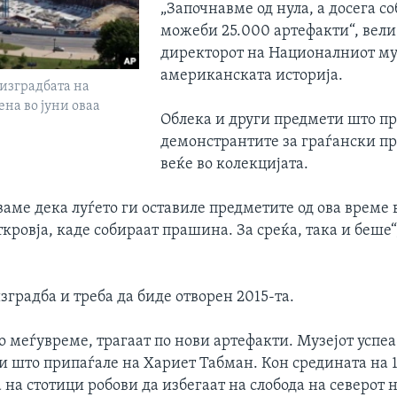
„Започнавме од нула, а досега с
можеби 25.000 артефакти“, вели
директорот на Националниот муз
американската историја.
 изградбата на
ена во јуни оваа
Облека и други предмети што пр
демонстрантите за граѓански пр
веќе во колекцијата.
аме дека луѓето ги оставиле предметите од ова време 
кровја, каде собираат прашина. За среќа, така и беше
изградба и треба да биде отворен 2015-та.
о меѓувреме, трагаат по нови артефакти. Музејот успеа
и што припаѓале на Хариет Табман. Кон средината на 1
на стотици робови да избегаат на слобода на северот 