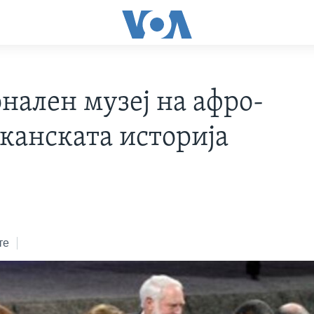
нален музеј на афро-
канската историја
те