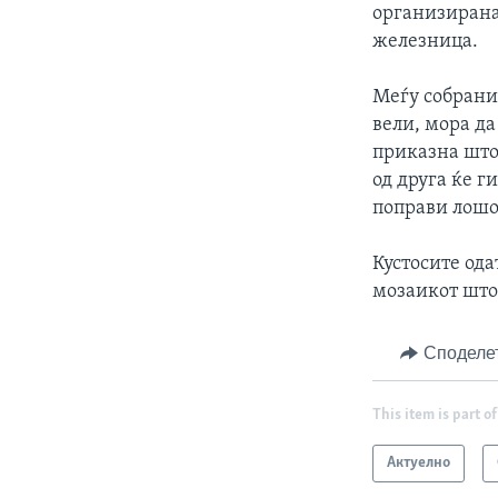
организирана
железница.
Меѓу собранит
вели, мора да
приказна што 
од друга ќе г
поправи лошо
Кустосите од
мозаикот што
Споделе
This item is part of
Актуелно