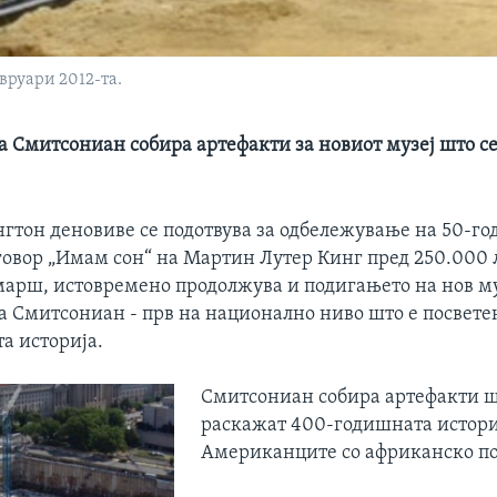
вруари 2012-та.
а Смитсониан собира артефакти за новиот музеј што се
гтон деновиве се подотвува за одбележување на 50-г
говор „Имам сон“ на Мартин Лутер Кинг пред 250.000 
марш, истовремено продолжува и подигањето на нов му
а Смитсониан - прв на национално ниво што е посвете
а историја.
Смитсониан собира артефакти шт
раскажат 400-годишната истори
Американците со африканско по