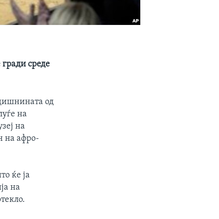
 гради среде
одишнината од
луѓе на
зеј на
н на афро-
о ќе ја
ја на
текло.