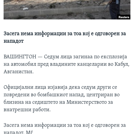
ИНТЕРВЈУА
Јазици
Засега нема информации за тоа кој е одговорен за
нападот
ВАШИНГТОН —
Седум лица загинаа по експлозија
на автомобил пред владините канцеларии во Кабул,
Авганистан.
Официјални лица изјавија дека седум други се
повредени во бомбашкиот напад, центриран во
близина на седиштето на Министерството за
внатрешни работи.
Засега нема информации за тоа кој е одговорен за
нападот. Мѓ