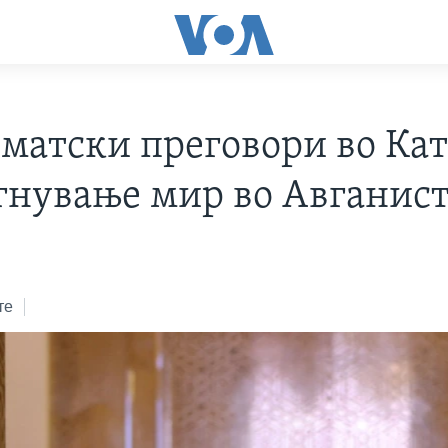
матски преговори во Кат
гнување мир во Авганис
те