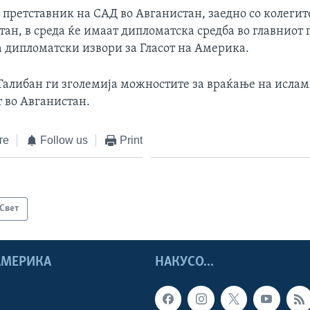
претставник на САД во Авганистан, заедно со колегите
ан, в среда ќе имаат дипломатска средба во главниот г
а дипломатски извори за Гласот на Америка.
Талибан ги зголемија можностите за враќање на исла
т во Авганистан.
те
Follow us
Print
Свет
 АМЕРИКА
НАКУСО...