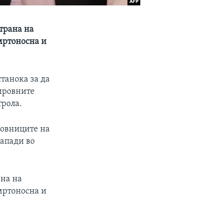
трана на
смртоносна и
танока за да
мировните
трола.
товниците на
апади во
ана на
смртоносна и