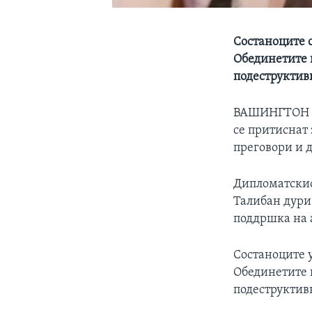
Состаноците 
Обединетите н
подеструктив
ВАШИНГТОН
се притиснат
преговори и д
Дипломатскио
Талибан дури
поддршка на 
Состаноците 
Обединетите н
подеструктивн