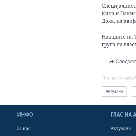
Специјалниот 
Кина и Пакист
Доха, изјавиј
Нападите на 
група на влас
Споделе
This item is part of
Актуелно
ИНФО
ГЛАС НА
За нас
Актуелно