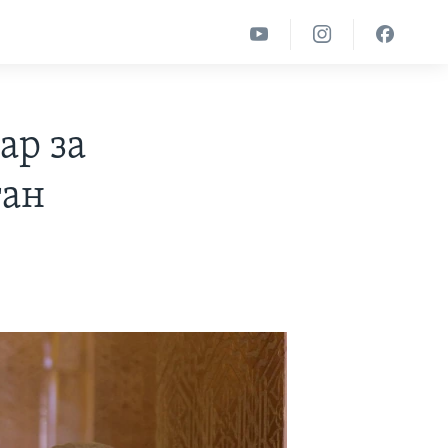
ар за
тан