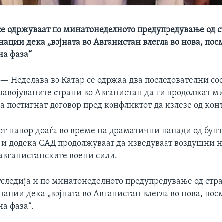
се одржуваат по минатонеделното предупредување од с
ации дека „војната во Авганистан влегла во нова, по
на фаза“
 —
Неделава во Катар се одржаа два последователни сос
 завојуваните страни во Авганистан да ги продолжат 
а постигнат договор пред конфликтот да излезе од кон
т напор доаѓа во време на драматични напади од бун
 и додека САД продолжуваат да изведуваат воздушни н
авганистанските воени сили.
уследија и по минатонеделното предупредување од стр
ации дека „војната во Авганистан влегла во нова, по
а фаза“.