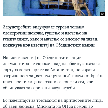
ИНТЕРВЈУА
Јазици
Злоупотребите вклучувале сурови тепања,
електрични шокови, гушење и влечење на
гениталиите, како и мачење со висење од таван,
покажува нов извештај на Обединетите нации
Новиот извештај на Обединетите нации
документираше скромен пад на обвинувањата за
тортура во затворите во Авганистан, но изрази
загриженост за „вознемирувачки“ големиот број на
притворени лица поврзани со конфликти, кои
обвинуваат за сериозни злоупотреби.
Во извештајот за третманот на притворените лица,
објавен денеска, Мисијата на ОН за помош во