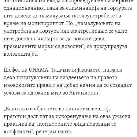
авганистанската влада за спроведување на мерките
однационалниот план за елиминација на тортурата
што доведе до намалување на злоупотребите за
време на мониторингот. Но, „намалувањето на
употребата на тортура или малтретирање сè уште
не е доволно значајно за да покаже дека
преземените мерки се доволни“, се предупредува
воизвештајот.
Шефот на UNAMA, Тадамичи Јамамото, нагласи
дека почитувањето на владеењето на правото
ичовековите права е најдобар начин да се создадат
услови за одржлив мир во Авганистан.
„Како што е објаснето во нашиот извештај,
претстои долг пат за искоренување на оваа ужасна
практика кај притворените лица поврзани со
конфликти“, рече Јамамото.