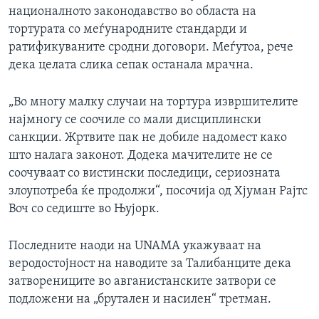
националното законодавство во областа на
тортурата со меѓународните стандарди и
ратификуваните сродни договори. Меѓутоа, рече
дека целата слика сепак останала мрачна.
„Во многу малку случаи на тортура извршителите
најмногу се соочиле со мали дисциплински
санкции. Жртвите пак не добиле надомест како
што налага законот. Додека мачителите не се
соочуваат со вистински последици, сериозната
злоупотреба ќе продолжи“, посочија од Хјуман Рајтс
Воч со седиште во Њујорк.
Последните наоди на UNAMA укажуваат на
веродостојност на наводите за Талибанците дека
затворениците во авганистанските затвори се
подложени на „брутален и насилен“ третман.