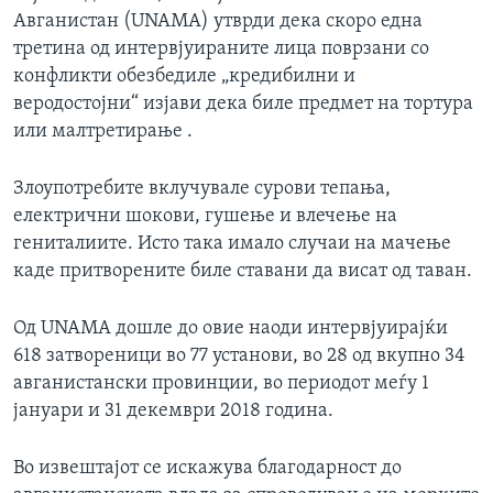
Авганистан (UNAMA) утврди дека скоро една
третина од интервјуираните лица поврзани со
конфликти обезбедиле „кредибилни и
веродостојни“ изјави дека биле предмет на тортура
или малтретирање .
Злоупотребите вклучувале сурови тепања,
електрични шокови, гушење и влечење на
гениталиите. Исто така имало случаи на мачење
каде притворените биле ставани да висат од таван.
Од UNAMA дошле до овие наоди интервјуирајќи
618 затвореници во 77 установи, во 28 од вкупно 34
авганистански провинции, во периодот меѓу 1
јануари и 31 декември 2018 година.
Во извештајот се искажува благодарност до