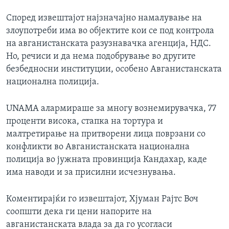
Според извештајот најзначајно намалување на
злоупотреби има во објектите кои се под контрола
на авганистанската разузнавачка агенција, НДС.
Но, речиси и да нема подобрување во другите
безбедносни институции, особено Авганистанската
национална полиција.
UNAMA алармираше за многу вознемирувачка, 77
проценти висока, стапка на тортура и
малтретирање на притворени лица поврзани со
конфликти во Авганистанската национална
полиција во јужната провинција Кандахар, каде
има наводи и за присилни исчезнувања.
Коментирајќи го извештајот, Хјуман Рајтс Воч
соопшти дека ги цени напорите на
авганистанската влада за да го усогласи