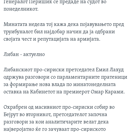
Генералот Перишиќ се предаде на судот во
понеделникот.
Минатата недела тој кажа дека појавувањето пред
труибуналот бил најдобар начин да ја одбрани
својата чест и репутацијата на армијата.
Либан - актуелно
Либанскиот про-сириски претседател Емил Лахуд
одржува разговори со парламентарните пратеници
за формирање нова влада по минатонеделната
оставка на Кабинетот на премиерот Омар Карами.
Охрабрен од масивниот про-сириски собир во
Бејрут во вторникот, претседателот започна
разговори за кои аналитичарите велат дека
најверојатно ќе го зачуваат про-сириското