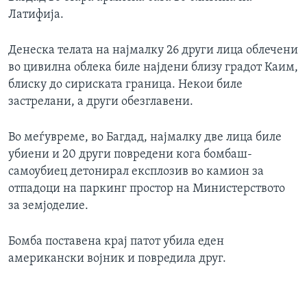
Латифија.
Денеска телата на најмалку 26 други лица облечени
во цивилна облека биле најдени близу градот Каим,
блиску до сириската граница. Некои биле
застрелани, а други обезглавени.
Во меѓувреме, во Багдад, најмалку две лица биле
убиени и 20 други повредени кога бомбаш-
самоубиец детонирал експлозив во камион за
отпадоци на паркинг простор на Министерството
за земјоделие.
Бомба поставена крај патот убила еден
американски војник и повредила друг.