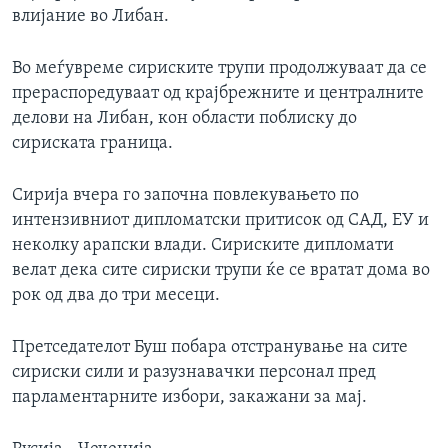
влијание во Либан.
Во меѓувреме сириските трупи продолжуваат да се
прераспоредуваат од крајбрежните и централните
делови на Либан, кон области поблиску до
сириската граница.
Сирија вчера го започна повлекувањето по
интензивниот дипломатски притисок од САД, ЕУ и
неколку арапски влади. Сириските дипломати
велат дека сите сириски трупи ќе се вратат дома во
рок од два до три месеци.
Претседателот Буш побара отстранување на сите
сириски сили и разузнавачки персонал пред
парламентарните избори, закажани за мај.