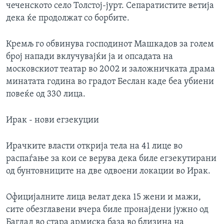
чеченското село Толстој-јурт. Сепаратистите ветија
дека ќе продолжат со борбите.
Кремљ го обвинува господинот Машкадов за голем
број напади вклучувајќи ја и опсадата на
московскиот театар во 2002 и заложничката драма
минатата година во градот Беслан каде беа убиени
повеќе од 330 лица.
Ирак - нови егзекуции
Ирачките власти открија тела на 41 лице во
распаѓање за кои се верува дека биле егзекутирани
од бунтовниците на две одвоени локации во Ирак.
Официјалните лица велат дека 15 жени и мажи,
сите обезглавени вчера биле пронајдени јужно од
Багдад во стара армиска база во близина на