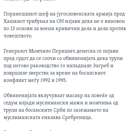
Поранешниот шеф на југословенската армија пред
Хашкиот трибунал на ОН изјави дека не е виновен
по 13 основи за воени кривични дела и дела против
човештвото.
Генералот Момчило Перишич денеска се појави
пред судот да се соочи со обвиненијата дека трупи
под негово раководство го нападнале Загреб и
извршиле ѕверства за време на босанскиот
конфликт меѓу 1992 и 1995.
Обвиненијата вклучуваат масакр на повеќе од
седум илјади муслимански мажи и момчиња од
трупи на босанските Срби по заземањето на
муслиманската енклава Сребреница.