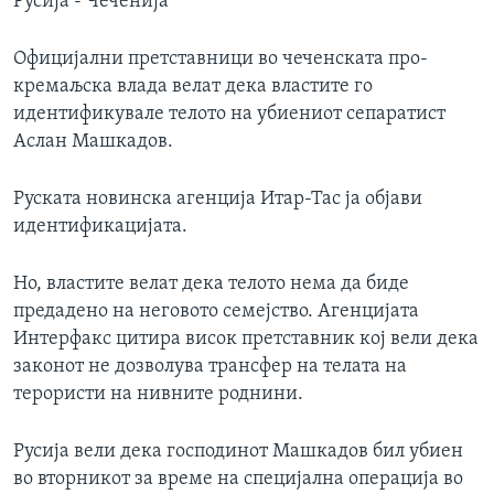
Русија - Чеченија
Официјални претставници во чеченската про-
кремаљска влада велат дека властите го
идентификувале телото на убиениот сепаратист
Аслан Машкадов.
Руската новинска агенција Итар-Тас ја објави
идентификацијата.
Но, властите велат дека телото нема да биде
предадено на неговото семејство. Агенцијата
Интерфакс цитира висок претставник кој вели дека
законот не дозволува трансфер на телата на
терористи на нивните роднини.
Русија вели дека господинот Машкадов бил убиен
во вторникот за време на специјална операција во