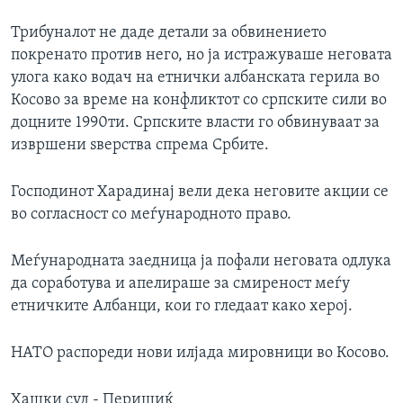
ИНТЕРВЈУА
Трибуналот не даде детали за обвинението
Јазици
покренато против него, но ја истражуваше неговата
улога како водач на етнички албанската герила во
Косово за време на конфликтот со српските сили во
доцните 1990ти. Српските власти го обвинуваат за
извршени ѕверства спрема Србите.
Господинот Харадинај вели дека неговите акции се
во согласност со меѓународното право.
Меѓународната заедница ја пофали неговата одлука
да соработува и апелираше за смиреност меѓу
етничките Албанци, кои го гледаат како херој.
НАТО распореди нови илјада мировници во Косово.
Хашки суд - Перишиќ