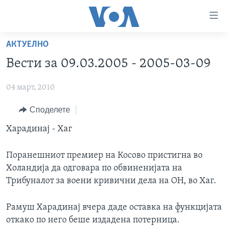
Линкови
за
пристапност
АКТУЕЛНО
ДОМА
Премини
Вести за 09.03.2005 - 2005-03-09
на
РУБРИКИ
главната
04 март, 2010
ФОТОГАЛЕРИИ
САД
содржина
Премини
ДОКУМЕНТАРЦИ
Споделете
МАКЕДОНИЈА
до
АРХИВИРАНА ПРОГРАМА
СВЕТ
Харадинај - Хаг
страната
ЗА НАС
за
ЕКОНОМИЈА
NEWSFLASH - АРХИВА
Поранешниот премиер на Косово пристигна во
навигација
ПОЛИТИКА
ВЕСТИ ОД САД ВО МИНУТА - АРХИВА
Холандија да одговара по обвиненијата на
Пребарувај
Learning English
Трибуналот за воени кривични дела на ОН, во Хаг.
ЗДРАВЈЕ
ИЗБОРИ ВО САД 2020 - АРХИВА
НАКУСО...
НАУКА
Рамуш Харадинај вчера даде оставка на функцијата
откако по него беше издадена потерница.
УМЕТНОСТ И ЗАБАВА