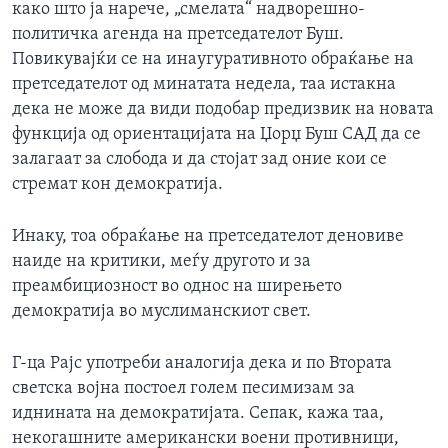
како што ја нарече, „смелата“ надворешно-
ИНТЕРВЈУА
политичка агенда на претседателот Буш.
Јазици
Повикувајќи се на инаугуративното обраќање на
претседателот од минатата недела, таа истакна
дека не може да види подобар предизвик на новата
функција од ориентацијата на Џорџ Буш САД да се
залагаат за слобода и да стојат зад оние кои се
стремат кон демократија.
Инаку, тоа обраќање на претседателот деновиве
наиде на критики, меѓу другото и за
преамбициозност во однос на ширењето
демократија во муслиманскиот свет.
Г-ца Рајс употреби аналогија дека и по Втората
светска војна постоел голем песимизам за
иднината на демократијата. Сепак, кажа таа,
некогашните американски воени противници,