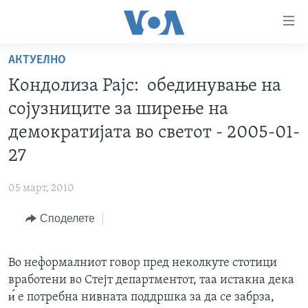
Линкови
за
пристапност
АКТУЕЛНО
ДОМА
Премини
Кондолиза Рајс: обединување на
на
РУБРИКИ
сојузниците за ширење на
главната
ФОТОГАЛЕРИИ
САД
содржина
демократијата во светот - 2005-01-
Премини
ДОКУМЕНТАРЦИ
МАКЕДОНИЈА
27
до
АРХИВИРАНА ПРОГРАМА
СВЕТ
страната
05 март, 2010
ЗА НАС
за
ЕКОНОМИЈА
NEWSFLASH - АРХИВА
навигација
Споделете
ПОЛИТИКА
ВЕСТИ ОД САД ВО МИНУТА - АРХИВА
Пребарувај
Learning English
ЗДРАВЈЕ
ИЗБОРИ ВО САД 2020 - АРХИВА
Во неформалниот говор пред неколкуте стотици
НАКУСО...
НАУКА
вработени во Стејт департментот, таа истакна дека
и́ е потребна нивната поддршка за да се забрза,
УМЕТНОСТ И ЗАБАВА