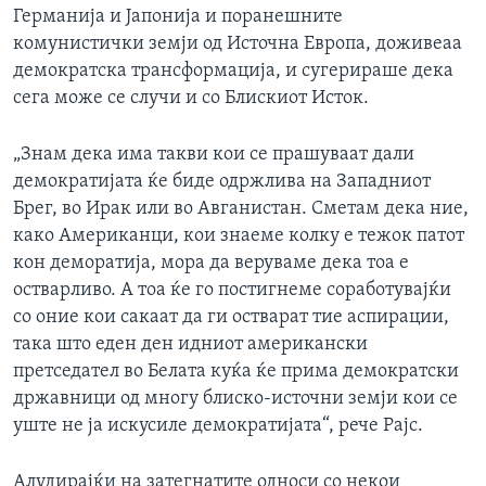
Германија и Јапонија и поранешните
комунистички земји од Источна Европа, доживеаа
демократска трансформација, и сугерираше дека
сега може се случи и со Блискиот Исток.
„Знам дека има такви кои се прашуваат дали
демократијата ќе биде одржлива на Западниот
Брег, во Ирак или во Авганистан. Сметам дека ние,
како Американци, кои знаеме колку е тежок патот
кон деморатија, мора да веруваме дека тоа е
остварливо. А тоа ќе го постигнеме соработувајќи
со оние кои сакаат да ги остварат тие аспирации,
така што еден ден идниот американски
претседател во Белата куќа ќе прима демократски
државници од многу блиско-источни земји кои се
уште не ја искусиле демократијата“, рече Рајс.
Алудирајќи на затегнатите односи со некои