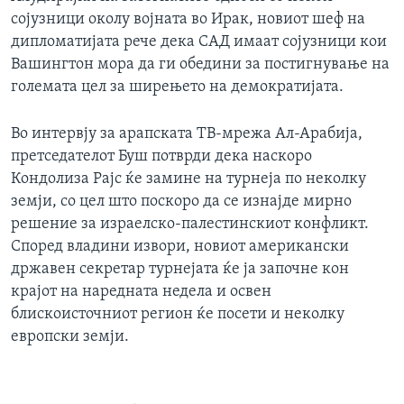
сојузници околу војната во Ирак, новиот шеф на
дипломатијата рече дека САД имаат сојузници кои
Вашингтон мора да ги обедини за постигнување на
големата цел за ширењето на демократијата.
Во интервју за арапската ТВ-мрежа Ал-Арабија,
претседателот Буш потврди дека наскоро
Кондолиза Рајс ќе замине на турнеја по неколку
земји, со цел што поскоро да се изнајде мирно
решение за израелско-палестинскиот конфликт.
Според владини извори, новиот американски
државен секретар турнејата ќе ја започне кон
крајот на наредната недела и освен
блискоисточниот регион ќе посети и неколку
европски земји.