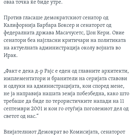
оваа точка ќе биде утре.
ИНТЕРВЈУА
Јазици
Против гласаше демократскиот сенатор од
Калифорнија Барбара Боксер и сенаторот од
федералната држава Масачусетс, Џон Кери. Овие
сенатори беа најгласни критичари на политиката
на актуелната администрација околу војната во
Ирак.
„Факт е дека д-р Рајс е еден од главните архитекти,
имплементатори и бранители на серијата ставови
и одлуки на администрацијата, кои според мене,
не ја направија нашата земја побезбедна, како што
требаше да биде по терористичките напади на 11
септември 2001 и кои го отуѓија поголемиот дел од
светот од нас.“
Влијателниот Демократ во Комисијата, сенаторот