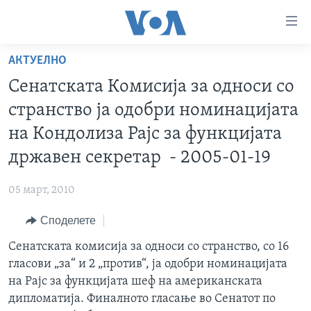
Линкови
за
пристапност
АКТУЕЛНО
ДОМА
Премини
Сенатската Комисија за односи со
на
РУБРИКИ
странство ја одобри номинацијата
главната
ФОТОГАЛЕРИИ
САД
содржина
на Кондолиза Рајс за функцијата
Премини
ДОКУМЕНТАРЦИ
МАКЕДОНИЈА
државен секретар - 2005-01-19
до
АРХИВИРАНА ПРОГРАМА
СВЕТ
страната
05 март, 2010
ЗА НАС
за
ЕКОНОМИЈА
NEWSFLASH - АРХИВА
навигација
Споделете
ПОЛИТИКА
ВЕСТИ ОД САД ВО МИНУТА - АРХИВА
Пребарувај
Learning English
Сенатската комисија за односи со странство, со 16
ЗДРАВЈЕ
ИЗБОРИ ВО САД 2020 - АРХИВА
гласови „за“ и 2 „против“, ја одобри номинацијата
НАКУСО...
НАУКА
на Рајс за функцијата шеф на американската
дипломатија. Финалното гласање во Сенатот по
УМЕТНОСТ И ЗАБАВА