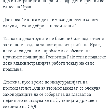
администрацијата направила одредени грешки во
однос на Ирак.
„Јас прва ќе кажам дека имаме донесено многу
одлуки, некои добри, а некои лоши.“
Таа кажа дека трупите не биле не биле подготвени
за тешката задача за повторна изградба на Ирак,
како и тоа дека има проблеми со обуката на
ирачките полицајци. Госпоѓица Рајс сепак подвлече
дека администрацијата работи токму на овие
прашања.
Денеска, кусо време по инаугурацијата на
претседателот Буш за вториот мандат, се очекува
законодавците да се соберат за да гласаат за
нејзиното поставување на функцијата државен
секретар на САД.