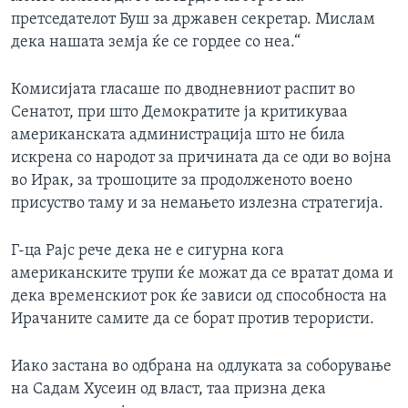
претседателот Буш за државен секретар. Мислам
дека нашата земја ќе се гордее со неа.“
Комисијата гласаше по дводневниот распит во
Сенатот, при што Демократите ја критикуваа
американската администрација што не била
искрена со народот за причината да се оди во војна
во Ирак, за трошоците за продолженото воено
присуство таму и за немањето излезна стратегија.
Г-ца Рајс рече дека не е сигурна кога
американските трупи ќе можат да се вратат дома и
дека временскиот рок ќе зависи од способноста на
Ирачаните самите да се борат против терористи.
Иако застана во одбрана на одлуката за соборување
на Садам Хусеин од власт, таа призна дека