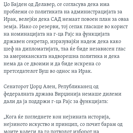
Џо Бајден од Делавер, се согласува дека има
проблеми со политиката на администрацијата за
Ирак, велејќи дека САД немаат повоен план за оваа
земја. Иако со резерви, тој сепак гласаше во корист
на номинацијата на г-ца Рајс на функцијата
државен секретар, изразувајќи надеж дека како
шеф на дипломатијата, таа ќе биде независен глас
за американската надворешна политика и дека
нема да се двоими и да биде искрена со
претседателот Буш во однос на Ирак.
Сенаторот Џорџ Ален, Републиканец од
федералната држава Вирџинија немаше дилеми
дали да ја поддржи г-ца Рајс за функцијата:
„Кога ќе погледнете кон нејзината историја,
нејзиното искуство и принцип, со почит барам од
моите колеги да го потврдот изборот на