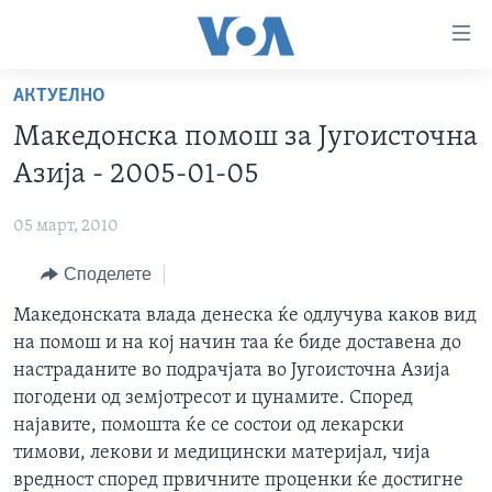
Линкови
за
пристапност
АКТУЕЛНО
ДОМА
Премини
Македонска помош за Југоисточна
на
РУБРИКИ
Азија - 2005-01-05
главната
ФОТОГАЛЕРИИ
САД
содржина
05 март, 2010
Премини
ДОКУМЕНТАРЦИ
МАКЕДОНИЈА
до
Споделете
АРХИВИРАНА ПРОГРАМА
СВЕТ
страната
ЗА НАС
Македонската влада денеска ќе одлучува каков вид
за
ЕКОНОМИЈА
NEWSFLASH - АРХИВА
на помош и на кој начин таа ќе биде доставена до
навигација
ПОЛИТИКА
ВЕСТИ ОД САД ВО МИНУТА - АРХИВА
настраданите во подрачјата во Југоисточна Азија
Пребарувај
Learning English
ЗДРАВЈЕ
ИЗБОРИ ВО САД 2020 - АРХИВА
погодени од земјотресот и цунамите. Според
најавите, помошта ќе се состои од лекарски
НАКУСО...
НАУКА
тимови, лекови и медицински материјал, чија
УМЕТНОСТ И ЗАБАВА
вредност според првичните проценки ќе достигне