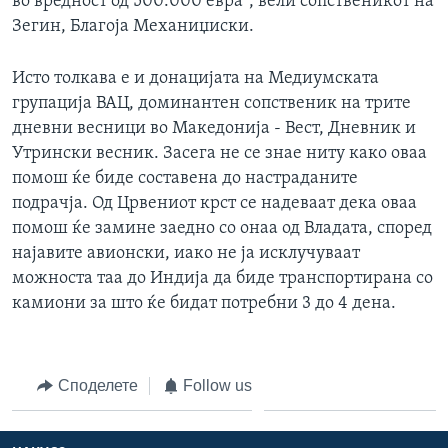
во вредност од 500.000 евра“, вели сопственикот на
Зегин, Благоја Механиџиски.
Исто толкава е и донацијата на Медиумската
групација ВАЦ, доминантен сопственик на трите
дневни весници во Македонија - Вест, Дневник и
Утрински весник. Засега не се знае ниту како оваа
помош ќе биде составена до настраданите
подрачја. Од Црвениот крст се надеваат дека оваа
помош ќе замине заедно со онаа од Владата, според
најавите авионски, иако не ја исклучуваат
можноста таа до Индија да биде транспортирана со
камиони за што ќе бидат потребни 3 до 4 дена.
Споделете
Follow us