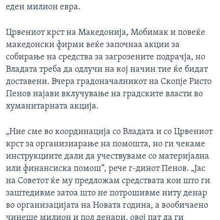
еден милион евра.
ИНТЕРВЈУА
Јазици
Црвениот крст на Македонија, Мобимак и повеќе
македонски фирми веќе започнаа акции за
собирање на средства за загрозените подрачја, но
Владата треба да одлучи на кој начин тие ќе бидат
доставени. Вчера градоначалникот на Скопје Ристо
Пенов најави вклучување на градските власти во
хуманитарната акција.
„Ние сме во координација со Владата и со Црвениот
крст за организиарање на помошта, но ги чекаме
инструкциите дали да учествуваме со материјална
или финансиска помош“, рече г-динот Пенов. „Јас
на Советот ќе му предложам средствата кои што ги
заштедивме затоа што не потрошивме ниту денар
во организацијата на Новата година, а вообичаено
чинеше милион и пол денари, овој пат да ги