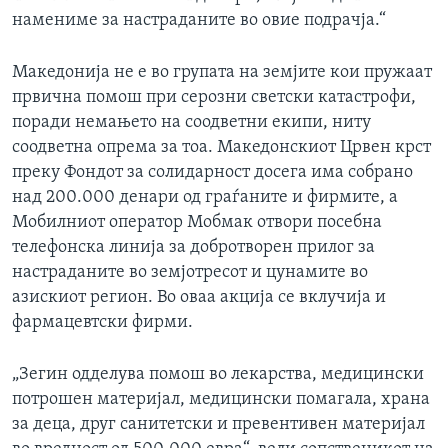
намениме за настраданите во овие подрачја.“
Македонија не е во групата на земјите кои пружаат
првична помош при серозни светски катастрофи,
поради немањето на соодветни екипи, ниту
соодветна опрема за тоа. Македонскиот Црвен крст
преку Фондот за солидарност досега има собрано
над 200.000 денари од граѓаните и фирмите, а
Мобилниот оператор Мобмак отвори посебна
телефонска линија за добротворен прилог за
настраданите во земјотресот и цунамите во
азискиот регион. Во оваа акција се вклучија и
фармацевтски фирми.
„Зегин одделува помош во лекарства, медицински
потрошен материјал, медицински помагала, храна
за деца, друг санитетски и превентивен материјал