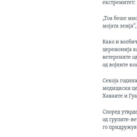
екстремитет:
„Тоа беше мно
мојата земја“
Како и вооби
церемонија ка
ветерените од
од војните ко
Секоја година
медициски це
Хаваите и Гу
Според утврд
од групите-ве
го придружув