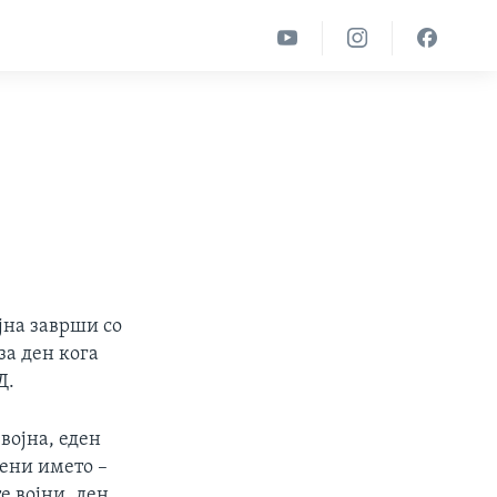
ојна заврши со
за ден кога
Д.
војна, еден
мени името –
е војни, ден