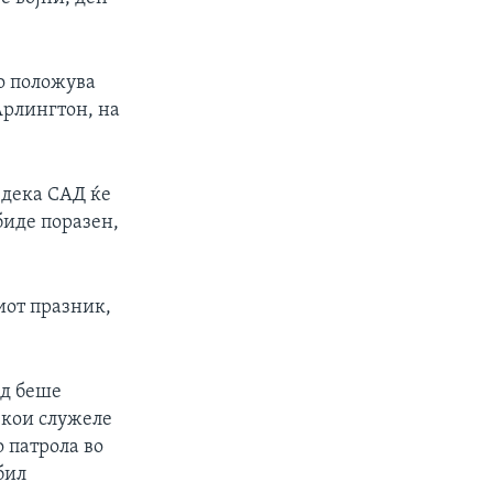
о положува
Арлингтон, на
 дека САД ќе
биде поразен,
иот празник,
нд беше
 кои служеле
 патрола во
бил