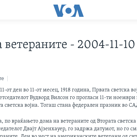
 ветераните - 2004-11-10
те
 11-от ден во 11-от месец, 1918 година, Првата светска в
тседателот Вудворд Вилсон го прогласи 11-ти ноември 
а светска војна. Тогаш стана федерален празник во СА
а, по враќањето дома на ветераните од Втората светска 
седателот Двајт Ајзенхауер, го задржа датумот, но го с
раните. Ден во чест на американските ветерани од сит