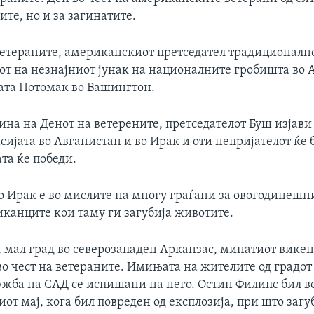
те, но и за загинатите.
ветераните, американскиот претседател традиционалн
бот на незнајниот јунак на националните гробишта во 
ката Потомак во Вашингтон.
ина на Денот на ветерените, претседателот Буш изјави
сијата во Авганистан и во Ирак и оти непријателот ќе 
та ќе победи.
о Ирак е во мислите на многу граѓани за овогодинешн
канците кои таму ги загубија животите.
а, мал град во северозападен Арканзас, минатиот вике
во чест на ветераните. Имињата на жителите од градот
ужба на САД се испишани на него. Остин Филипс бил во
от мај, кога бил повреден од експлозија, при што загу