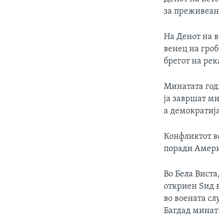
ИНТЕРВЈУА
за преживеани
На Денот на 
венец на гро
брегот на ре
Минатата год
ја завршат ми
а демократија
Конфликтот в
поради Амери
Во Бела Вист
откриен Ѕид 
во воената сл
Багдад минати