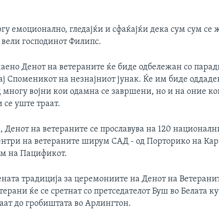
гу емоционално, гледајќи и сфаќајќи дека сум сум се 
, вели господинот Филипс.
чаено Денот на ветераните ќе биде одбележан со парад
ј Споменикот на незнајниот јунак. Ќе им биде оддаде
 многу војни кои одамна се завршени, но и на оние ко
и се уште траат.
, Денот на ветераните се прославува на 120 национал
нтри на ветераните ширум САД - од Порторико на Кар
ам на Пацификот.
ената традиција за церемониите на Денот на Ветерани
терани ќе се сретнат со претседателот Буш во Белата ку
аат до гробиштата во Арлингтон.