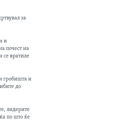
жртвувал за
и и
на почест на
и се вратиле
ни гробишта и
ибите до
те, лидерите
ќа по што ќе