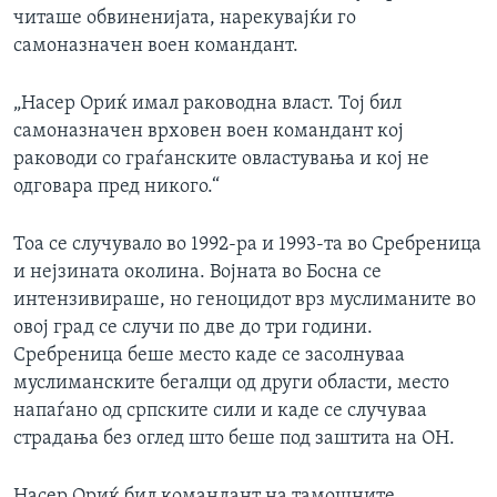
читаше обвиненијата, нарекувајќи го
ИНТЕРВЈУА
Јазици
самоназначен воен командант.
„Насер Ориќ имал раководна власт. Тој бил
самоназначен врховен воен командант кој
раководи со граѓанските овластувања и кој не
одговара пред никого.“
Тоа се случувало во 1992-ра и 1993-та во Сребреница
и нејзината околина. Војната во Босна се
интензивираше, но геноцидот врз муслиманите во
овој град се случи по две до три години.
Сребреница беше место каде се засолнуваа
муслиманските бегалци од други области, место
напаѓано од српските сили и каде се случуваа
страдања без оглед што беше под заштита на ОН.
Насер Ориќ бил командант на тамошните