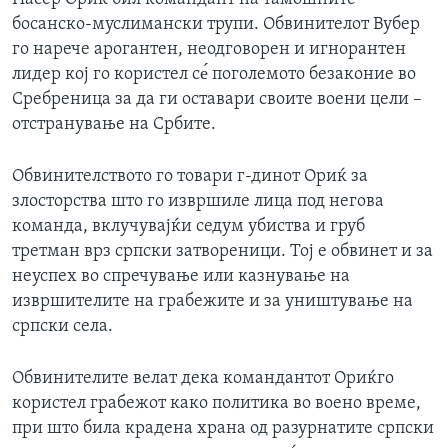
босанско-муслимански трупи. Обвинителот Вубер
го нарече арогантен, неодговорен и игнорантен
лидер кој го користел се́ поголемото безаконие во
Сребреница за да ги оставари своите воени цели –
отстранување на Србите.
Обвинителството го товари г-динот Ориќ за
злосторства што го извршиле лица под негова
команда, вклучувајќи седум убиства и груб
третман врз српски затвореници. Тој е обвинет и за
неуспех во спречување или казнување на
извршителите на грабежите и за уништување на
српски села.
Обвинителите велат дека командантот Ориќго
користел грабежот како политика во воено време,
при што била крадена храна од разурнатите српски