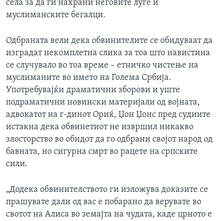
села за да ги нахрани неговите луѓе и
муслиманските бегалци.
Одбраната вели дека обвинителите се обидуваат да
изградат некомплетна слика за тоа што навистина
се случувало во тоа време – етничко чистење на
муслиманите во името на Голема Србија.
Употребувајќи драматични зборови и уште
подраматични новински материјали од војната,
адвокатот на г-динот Ориќ, Џон Џонс пред судиите
истакна дека обвинетиот не извршил никакво
злосторство во обидот да го одбрани својот народ од
бавната, но сигурна смрт во рацете на српските
сили.
„Додека обвинителството ги изложува доказите се
прашувате дали од вас е побарано да верувате во
свотот на Алиса во земајта на чудата, каде црното е