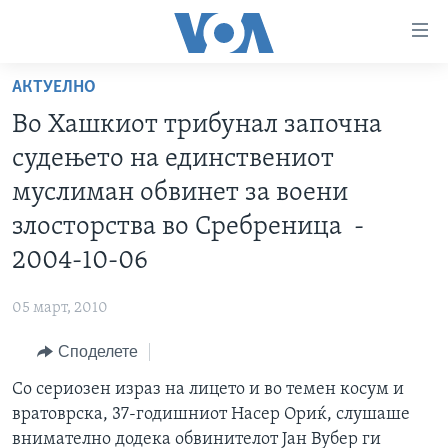
Линкови
за
пристапност
АКТУЕЛНО
ДОМА
Премини
Во Хашкиот трибунал започна
на
РУБРИКИ
судењето на единствениот
главната
ФОТОГАЛЕРИИ
САД
содржина
муслиман обвинет за воени
Премини
ДОКУМЕНТАРЦИ
МАКЕДОНИЈА
злосторства во Сребреница -
до
АРХИВИРАНА ПРОГРАМА
СВЕТ
2004-10-06
страната
ЗА НАС
за
ЕКОНОМИЈА
NEWSFLASH - АРХИВА
05 март, 2010
навигација
ПОЛИТИКА
ВЕСТИ ОД САД ВО МИНУТА - АРХИВА
Пребарувај
Learning English
Споделете
ЗДРАВЈЕ
ИЗБОРИ ВО САД 2020 - АРХИВА
Со сериозен израз на лицето и во темен косум и
НАКУСО...
НАУКА
вратоврска, 37-годишниот Насер Ориќ, слушаше
УМЕТНОСТ И ЗАБАВА
внимателно додека обвинителот Јан Вубер ги