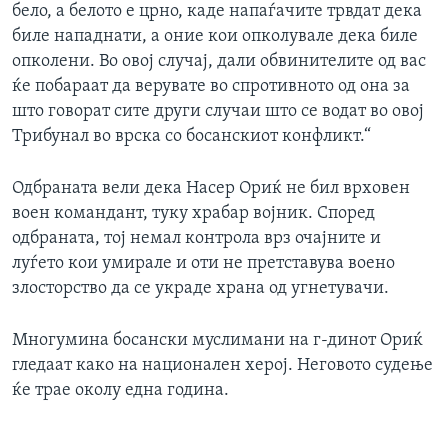
бело, а белото е црно, каде напаѓачите трвдат дека
биле нападнати, а оние кои опколувале дека биле
опколени. Во овој случај, дали обвинителите од вас
ќе побараат да верувате во спротивното од она за
што говорат сите други случаи што се водат во овој
Трибунал во врска со босанскиот конфликт.“
Одбраната вели дека Насер Ориќ не бил врховен
воен командант, туку храбар војник. Според
одбраната, тој немал контрола врз очајните и
луѓето кои умирале и оти не претставува воено
злосторство да се украде храна од угнетувачи.
Многумина босански муслимани на г-динот Ориќ
гледаат како на национален херој. Неговото судење
ќе трае околу една година.