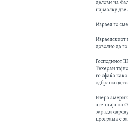
делови на Фал
најмалку две
Израел го см
Израелскиот 
доволно да го
Господинот Ш
Техеран тајно
го сфаќа како
одбрани од то
Вчера америк
агенција на О
заради одред
програма е з