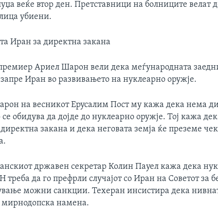
уџа веќе втор ден. Претставници на болниците велат 
 лица убиени.
ета Иран за директна закана
премиер Ариел Шарон вели дека меѓународната заедн
 запре Иран во развивањето на нуклеарно оружје.
арон на весникот Ерусалим Пост му кажа дека нема д
 се обидува да дојде до нуклеарно оружје. Тој кажа дек
 директна закана и дека неговата земја ќе преземе чек
а.
анскиот државен секретар Колин Пауел кажа дека ну
Н треба да го префрли случајот со Иран на Советот за б
ување можни санкции. Техеран инсистира дека нивна
а мирнодопска намена.