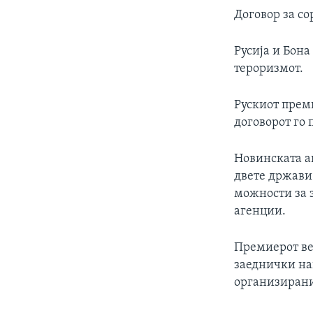
Договор за со
Русија и Бона
тероризмот.
Рускиот прем
договорот го
Новинската аг
двете држави
можности за з
агенции.
Премиерот вел
заеднички на
организиран