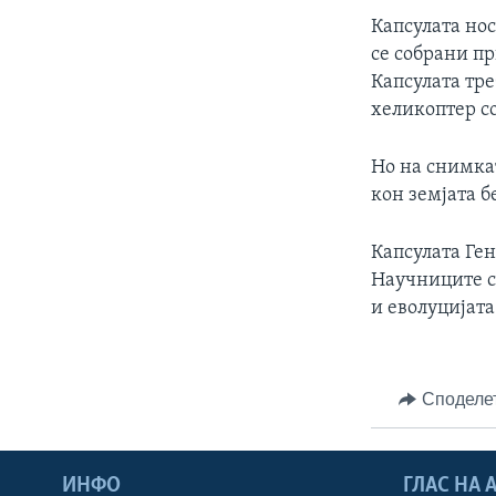
Капсулата но
се собрани п
Капсулата тре
хеликоптер с
Но на снимкат
кон земјата б
Капсулата Ге
Научниците с
и еволуцијата
Споделе
ИНФО
ГЛАС НА