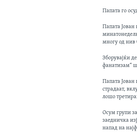
Папата го ос
Папата Јован 
минатонеделни
многу од нив 
Зборувајќи де
фанатизам“ ш
Папата Јован 
страдаат, вкл
лошо третира
Осум групи з
заедничка изј
напад на нај