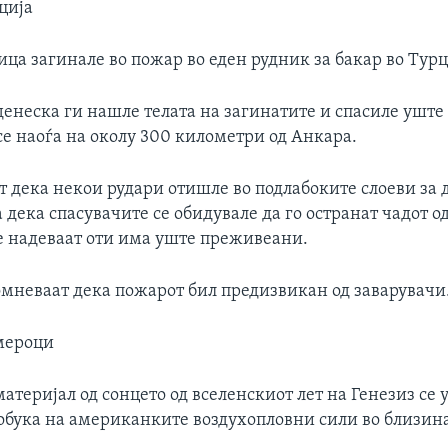
ција
ица загинале во пожар во еден рудник за бакар во Турц
енеска ги нашле телата на загинатите и спасиле уште 
се наоѓа на околу 300 километри од Анкара.
т дека некои рудари отишле во подлабоките слоеви за д
 дека спасувачите се обидувале да го остранат чадот о
се надеваат оти има уште преживеани.
омневаат дека пожарот бил предизвикан од заварувачи
мероци
материјал од сонцето од вселенскиот лет на Генезиз се 
обука на американките воздухопловни сили во близина 