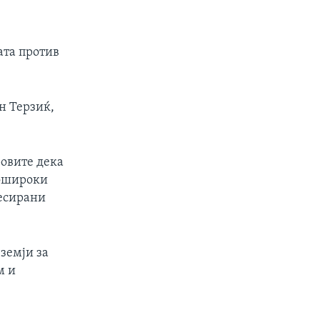
ата против
н Терзиќ,
ровите дека
пошироки
ресирани
 земји за
м и