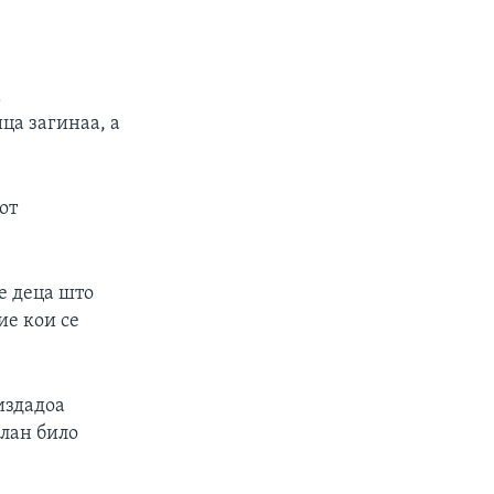
а
ца загинаа, а
от
е деца што
ие кои се
издадоа
слан било