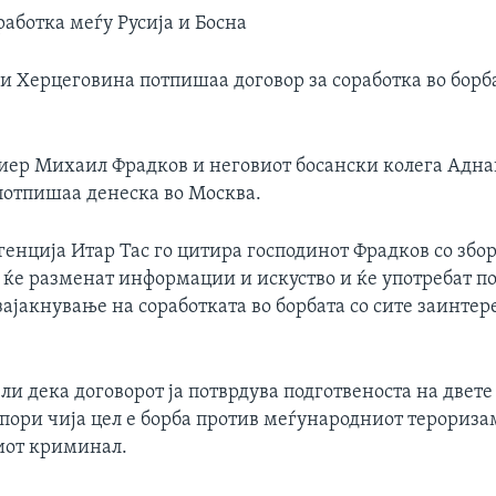
работка меѓу Русија и Босна
 и Херцеговина потпишаа договор за соработка во борб
иер Михаил Фрадков и неговиот босански колега Адна
 потпишаа денеска во Москва.
енција Итар Тас го цитира господинот Фрадков со збо
 ќе разменат информации и искуство и ќе употребат 
ајакнување на соработката во борбата со сите заинте
и дека договорот ја потврдува подготвеноста на двете
пори чија цел е борба против меѓународниот терориза
иот криминал.