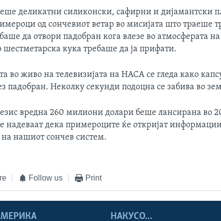
сеше деликатни силиконски, сафирни и дијамантски п
римероци од сончевиот ветар во мисијата што траеше т
баше да отвори падобран кога влезе во атмосферата на
о шестметарска кука требаше да ја прифати.
а во живо на телевизијата на НАСА се гледа како капс
ез падобран. Неколку секунди подоцна се забива во зем
незис вредна 260 милиони долари беше лансирана во 2
е надеваат дека примероците ќе откријат информации
 на нашиот сончев систем.
те
Follow us
Print
 АМЕРИКА
НАКУСО...