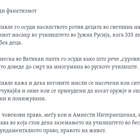
уди фанатизмот
павле го осуди насилството ротив децата во светлина н
от масакр во училиштето во Јужна Русија, кога 335 ли
беа деца.
неска во Ватикан папта го осуди како што рече „сурови
то доведе до смрт на многумина во руското училиште.
павле кажа и дека неговите мисли се насочени кон сит
учувајќи и оние кои се принудени да носат оружје и он
ни и понижувани.
а човекови права, меѓу кои и Амнести Интернешенал, 
ава во која стои дека заземањето на училиштето во бе
фундаменталното право, правото на живот.