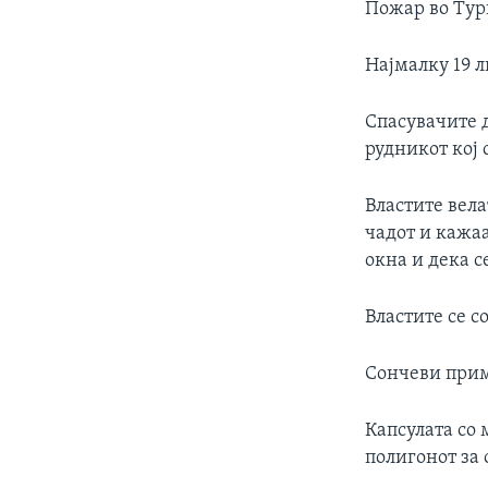
Пожар во Тур
Најмалку 19 л
Спасувачите д
рудникот кој 
Властите вела
чадот и кажаа
окна и дека 
Властите се с
Сончеви при
Капсулата со 
полигонот за 