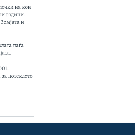
лочки на кои
ри години.
 Земјата и
улата паѓа
јата.
001.
 за потеклото