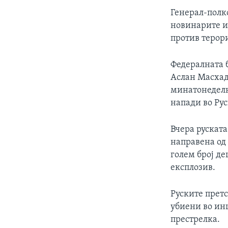
ИНТЕРВЈУА
Генерал-полк
новинарите и
против терор
Федералната 
Аслан Масхад
минатонеделн
напади во Рус
Вчера руската
направена од
голем број де
експлозив.
Руските претс
убиени во ин
престрелка.