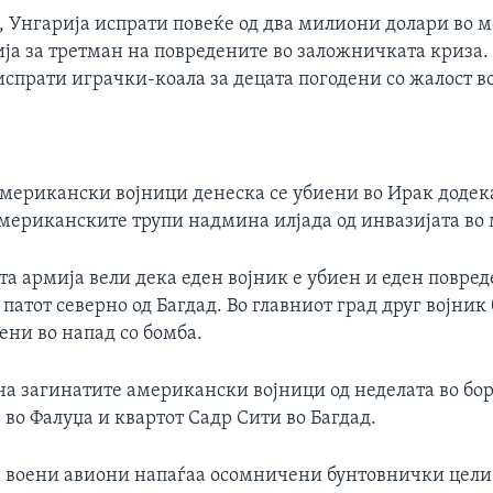
, Унгарија испрати повеќе од два милиони долари во 
ја за третман на повредените во заложничката криза.
испрати играчки-коала за децата погодени со жалост в
американски војници денеска се убиени во Ирак додека
американските трупи надмина илјада од инвазијата во 
а армија вели дека еден војник е убиен и еден повред
 патот северно од Багдад. Во главниот град друг војник
ени во напад со бомба.
 на загинатите американски војници од неделата во бор
во Фалуџа и квартот Садр Сити во Багдад.
воени авиони напаѓаа осомничени бунтовнички цели