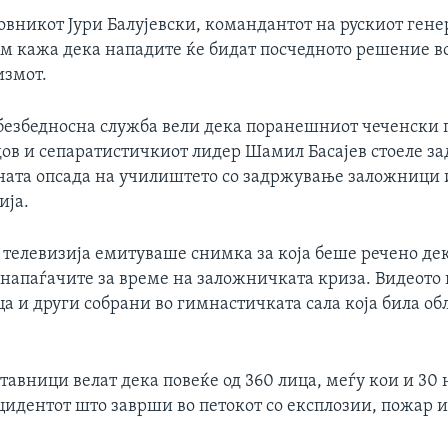
овникот Јури Балујевски, командантот на рускиот ген
м кажа дека нападите ќе бидат посчедното решение во
измот.
безбедносна служба вели дека поранешниот чеченски 
ов и сепаратистичкиот лидер Шамил Басајев стоеле за
ата опсада на училиштето со задржување заложници и
ија.
 телевизија емитуваше снимка за која беше речено дек
 напаѓачите за време на заложничката криза. Видеото
ца и други собрани во гимнастичката сала која била об
тавници велат дека повеќе од 360 лица, меѓу кои и 30 
цидентот што заврши во петокот со експлозии, пожар 