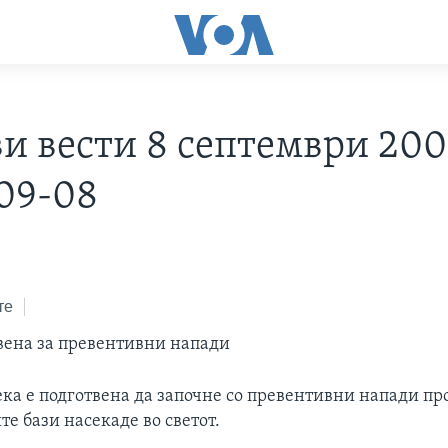
ви вести 8 септември 200
09-08
те
твена за превентивни напади
ека е подготвена да започне со превентивни напади пр
е бази насекаде во светот.