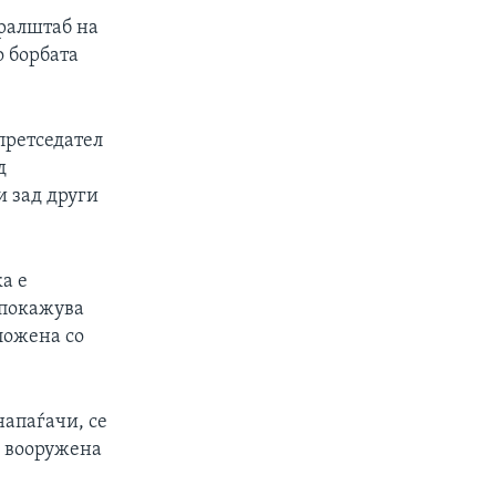
ералштаб на
 борбата
претседател
д
 зад други
а е
 покажува
ложена со
напаѓачи, се
и вооружена