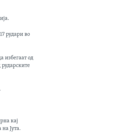
ија.
17 рудари во
а избегаат од
д рударските
.
урна кај
на Јута.