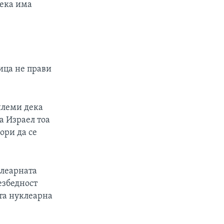
дека има
ица не прави
илеми дека
а Израел тоа
ори да се
клеарната
езбедност
та нуклеарна