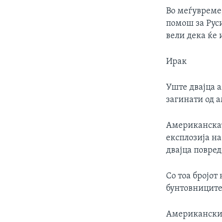
Во меѓувреме
помош за Руси
вели дека ќе 
Ирак
Уште двајца 
загинати од 
Американскат
експлозија на
двајца повред
Со тоа бројот
бунтовниците 
Американски 