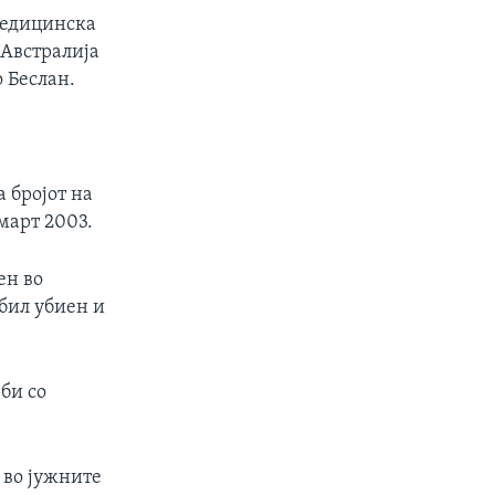
медицинска
 Австралија
о Беслан.
 бројот на
март 2003.
ен во
 бил убиен и
би со
 во јужните