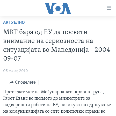
Линкови
за
пристапност
АКТУЕЛНО
ДОМА
Премини
МКГ бара од ЕУ да посвети
на
РУБРИКИ
внимание на сериозноста на
главната
ФОТОГАЛЕРИИ
САД
содржина
ситуацијата во Македонија - 2004-
Премини
ДОКУМЕНТАРЦИ
МАКЕДОНИЈА
09-07
до
АРХИВИРАНА ПРОГРАМА
СВЕТ
страната
05 март, 2010
ЗА НАС
за
ЕКОНОМИЈА
NEWSFLASH - АРХИВА
навигација
Споделете
ПОЛИТИКА
ВЕСТИ ОД САД ВО МИНУТА - АРХИВА
Пребарувај
Learning English
Претседателот на Меѓународната кризна група,
ЗДРАВЈЕ
ИЗБОРИ ВО САД 2020 - АРХИВА
Гарет Еванс во писмото до министрите за
НАКУСО...
НАУКА
надворешни работи на ЕУ, повикува на одржување
на комуникацијата со сите политички страни во
УМЕТНОСТ И ЗАБАВА