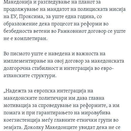
Македонија и разгледување на планот за
ИНТЕРВЈУА
продолжување на мандатот на полициската мисија
Јазици
на ЕУ, Проксима, за уште една година, со
образложение дека процесот на реформи во
безбедноста ветени во Рамковниот договор се уште
не е комплетиран.
Во писмото уште е наведена и важноста на
имплементирање на овој договор за македонската
долгорочна стабилност и интеграција во евро-
атланските структури.
„Надежта за европска интеграција на
македонските политичари им дава главна
мотивација за спроведување на реформите, а им
помага и при гарантирањето на мирољубива
коегзистенција меѓу главните етнички групи во
земјата. Доколку Македонците увидат дека не се