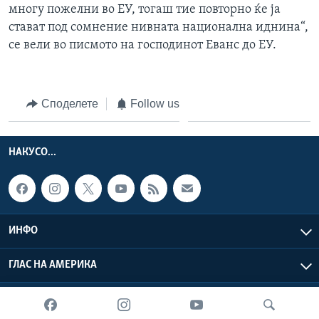
многу пожелни во ЕУ, тогаш тие повторно ќе ја
стават под сомнение нивната национална иднина“,
се вели во писмото на господинот Еванс до ЕУ.
Споделете
Follow us
НАКУСО...
ИНФО
ГЛАС НА АМЕРИКА
Глас на Америка © 2026 VOA, Inc. Сите права задржани.