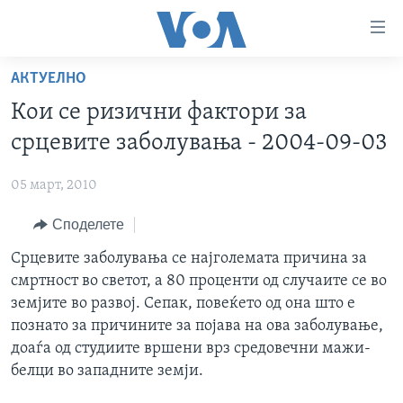
Линкови
за
пристапност
АКТУЕЛНО
ДОМА
Премини
Кои се ризични фактори за
на
РУБРИКИ
срцевите заболувања - 2004-09-03
главната
ФОТОГАЛЕРИИ
САД
содржина
05 март, 2010
Премини
ДОКУМЕНТАРЦИ
МАКЕДОНИЈА
до
Споделете
АРХИВИРАНА ПРОГРАМА
СВЕТ
страната
ЗА НАС
Срцевите заболувања се најголемата причина за
за
ЕКОНОМИЈА
NEWSFLASH - АРХИВА
смртност во светот, а 80 проценти од случаите се во
навигација
ПОЛИТИКА
ВЕСТИ ОД САД ВО МИНУТА - АРХИВА
земјите во развој. Сепак, повеќето од она што е
Пребарувај
Learning English
ЗДРАВЈЕ
ИЗБОРИ ВО САД 2020 - АРХИВА
познато за причините за појава на ова заболување,
доаѓа од студиите вршени врз средовечни мажи-
НАКУСО...
НАУКА
белци во западните земји.
УМЕТНОСТ И ЗАБАВА