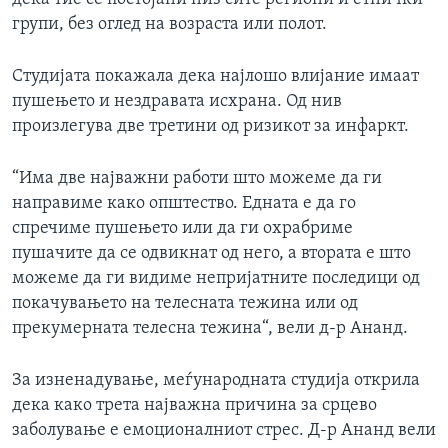
групи, без оглед на возраста или полот.
Студијата покажала дека најлошо влијание имаат
пушењето и нездравата исхрана. Од нив
произлегува две третини од ризикот за инфаркт.
“Има две најважни работи што можеме да ги
направиме како општество. Едната е да го
спречиме пушењето или да ги охрабриме
пушачите да се одвикнат од него, а втората е што
можеме да ги видиме непријатните последици од
покачувањето на телесната тежина или од
прекумерната телесна тежина“, вели д-р Ананд.
За изненадување, меѓународната студија открила
дека како трета најважна причина за срцево
заболување е емоционалниот стрес. Д-р Ананд вели