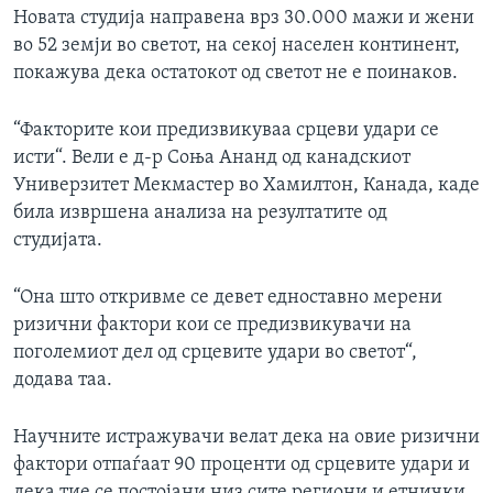
Новата студија направена врз 30.000 мажи и жени
ИНТЕРВЈУА
Јазици
во 52 земји во светот, на секој населен континент,
покажува дека остатокот од светот не е поинаков.
“Факторите кои предизвикуваа срцеви удари се
исти“. Вели е д-р Соња Ананд од канадскиот
Универзитет Мекмастер во Хамилтон, Канада, каде
била извршена анализа на резултатите од
студијата.
“Она што откривме се девет едноставно мерени
ризични фактори кои се предизвикувачи на
поголемиот дел од срцевите удари во светот“,
додава таа.
Научните истражувачи велат дека на овие ризични
фактори отпаѓаат 90 проценти од срцевите удари и
дека тие се постојани низ сите региони и етнички