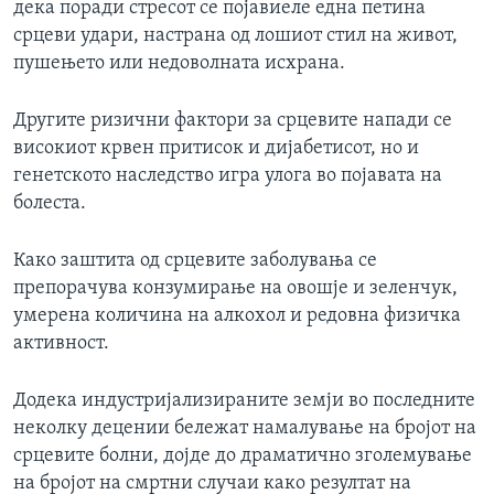
дека поради стресот се појавиеле една петина
срцеви удари, настрана од лошиот стил на живот,
пушењето или недоволната исхрана.
Другите ризични фактори за срцевите напади се
високиот крвен притисок и дијабетисот, но и
генетското наследство игра улога во појавата на
болеста.
Како заштита од срцевите заболувања се
препорачува конзумирање на овошје и зеленчук,
умерена количина на алкохол и редовна физичка
активност.
Додека индустријализираните земји во последните
неколку децении бележат намалување на бројот на
срцевите болни, дојде до драматично зголемување
на бројот на смртни случаи како резултат на