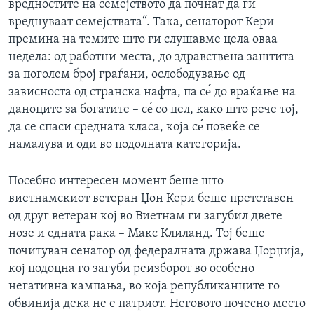
вредностите на семејството да почнат да ги
вреднуваат семејствата“. Така, сенаторот Кери
премина на темите што ги слушавме цела оваа
недела: од работни места, до здравствена заштита
за поголем број граѓани, ослободување од
зависноста од странска нафта, па се́ до враќање на
даноците за богатите – се́ со цел, како што рече тој,
да се спаси средната класа, која се́ повеќе се
намалува и оди во подолната категорија.
Посебно интересен момент беше што
виетнамскиот ветеран Џон Кери беше претставен
од друг ветеран кој во Виетнам ги загубил двете
нозе и едната рака – Макс Клиланд. Тој беше
почитуван сенатор од федералната држава Џорџија,
кој подоцна го загуби реизборот во особено
негативна кампања, во која републиканците го
обвинија дека не е патриот. Неговото почесно место