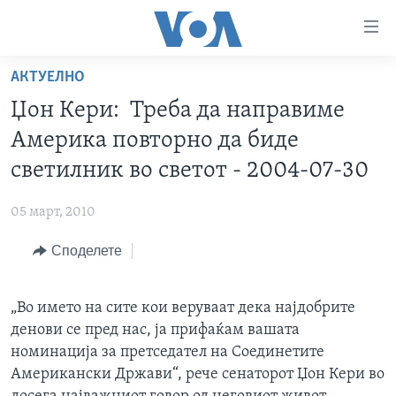
Линкови
за
пристапност
АКТУЕЛНО
ДОМА
Премини
Џон Кери: Треба да направиме
на
РУБРИКИ
Америка повторно да биде
главната
ФОТОГАЛЕРИИ
САД
содржина
светилник во светот - 2004-07-30
Премини
ДОКУМЕНТАРЦИ
МАКЕДОНИЈА
до
05 март, 2010
АРХИВИРАНА ПРОГРАМА
СВЕТ
страната
Споделете
ЗА НАС
за
ЕКОНОМИЈА
NEWSFLASH - АРХИВА
навигација
ПОЛИТИКА
ВЕСТИ ОД САД ВО МИНУТА - АРХИВА
Пребарувај
Learning English
„Во името на сите кои веруваат дека најдобрите
ЗДРАВЈЕ
ИЗБОРИ ВО САД 2020 - АРХИВА
денови се пред нас, ја прифаќам вашата
НАКУСО...
НАУКА
номинација за претседател на Соединетите
Американски Држави“, рече сенаторот Џон Кери во
УМЕТНОСТ И ЗАБАВА