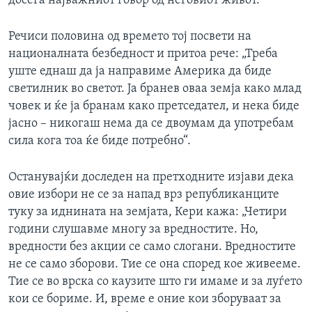
досега најважниот говор од неговиот живот.
ИНТЕРВЈУА
Јазици
Речиси половина од времето тој посвети на
националната безбедност и притоа рече: „Треба
уште еднаш да ја направиме Америка да биде
светилник во светот. Ја бранев оваа земја како млад
човек и ќе ја бранам како претседател, и нека биде
јасно – никогаш нема да се двоумам да употребам
сила кога тоа ќе биде потребно“.
Останувајќи доследен на претходните изјави дека
овие избори не се за напад врз републиканците
туку за иднината на земјата, Кери кажа: „Четири
години слушавме многу за вредностите. Но,
вредности без акции се само слогани. Вредностите
не се само зборови. Тие се она според кое живееме.
Тие се во врска со каузите што ги имаме и за луѓето
кои се бориме. И, време е оние кои зборуваат за