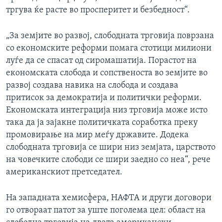
тргува ќе расте во просперитет и безбедност“.
„За земјите во развој, слободната трговија поврзана
со економските реформи помага стотици милиони
луѓе да се спасат од сиромашатија. Порастот на
економската слобода и сопственоста во земјите во
развој создава навика на слобода и создава
притисок за демократија и политички реформи.
Економската интеграција низ трговија може исто
така да ја зајакне политичката соработка преку
промовирање на мир меѓу државите. Додека
слободната трговија се шири низ земјата, царството
на човечките слободи се шири заедно со неа“, рече
американскиот претседател.
На западната хемисфера, НАФТА и други договори
го отвораат патот за уште поголема цел: област на