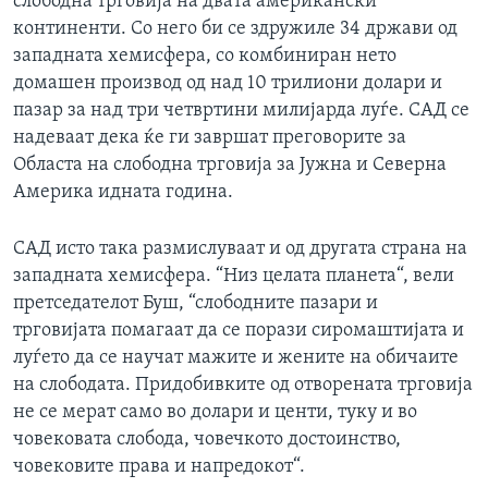
слободна трговија на двата американски
континенти. Со него би се здружиле 34 држави од
западната хемисфера, со комбиниран нето
домашен производ од над 10 трилиони долари и
пазар за над три четвртини милијарда луѓе. САД се
надеваат дека ќе ги завршат преговорите за
Областа на слободна трговија за Јужна и Северна
Америка идната година.
САД исто така размислуваат и од другата страна на
западната хемисфера. “Низ целата планета“, вели
претседателот Буш, “слободните пазари и
трговијата помагаат да се порази сиромаштијата и
луѓето да се научат мажите и жените на обичаите
на слободата. Придобивките од отворената трговија
не се мерат само во долари и центи, туку и во
човековата слобода, човечкото достоинство,
човековите права и напредокот“.