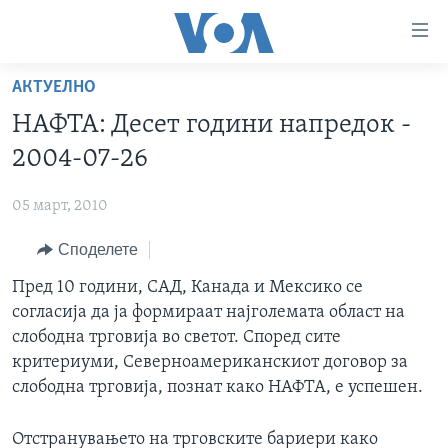
Линкови
за
пристапност
АКТУЕЛНО
ДОМА
Премини
НАФТА: Десет години напредок -
на
РУБРИКИ
2004-07-26
главната
ФОТОГАЛЕРИИ
САД
содржина
05 март, 2010
Премини
ДОКУМЕНТАРЦИ
МАКЕДОНИЈА
до
Споделете
АРХИВИРАНА ПРОГРАМА
СВЕТ
страната
ЗА НАС
Пред 10 години, САД, Канада и Мексико се
за
ЕКОНОМИЈА
NEWSFLASH - АРХИВА
согласија да ја формираат најголемата област на
навигација
ПОЛИТИКА
ВЕСТИ ОД САД ВО МИНУТА - АРХИВА
слободна трговија во светот. Според сите
Пребарувај
Learning English
ЗДРАВЈЕ
ИЗБОРИ ВО САД 2020 - АРХИВА
критериуми, Северноамериканскиот договор за
слободна трговија, познат како НАФТА, е успешен.
НАКУСО...
НАУКА
УМЕТНОСТ И ЗАБАВА
Отстранувањето на трговските бариери како