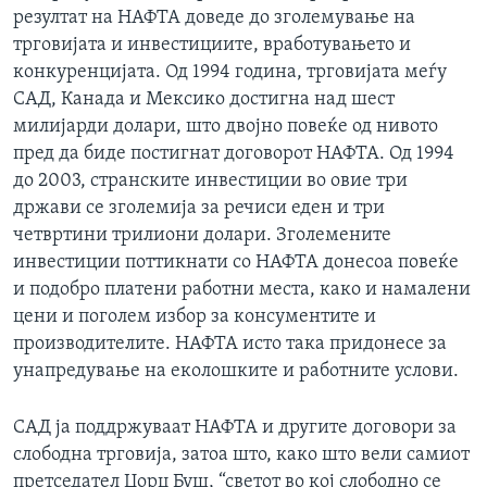
резултат на НАФТА доведе до зголемување на
ИНТЕРВЈУА
Јазици
трговијата и инвестициите, вработувањето и
конкуренцијата. Од 1994 година, трговијата меѓу
САД, Канада и Мексико достигна над шест
милијарди долари, што двојно повеќе од нивото
пред да биде постигнат договорот НАФТА. Од 1994
до 2003, странските инвестиции во овие три
држави се зголемија за речиси еден и три
четвртини трилиони долари. Зголемените
инвестиции поттикнати со НАФТА донесоа повеќе
и подобро платени работни места, како и намалени
цени и поголем избор за консументите и
производителите. НАФТА исто така придонесе за
унапредување на еколошките и работните услови.
САД ја поддржуваат НАФТА и другите договори за
слободна трговија, затоа што, како што вели самиот
претседател Џорџ Буш, “светот во кој слободно се