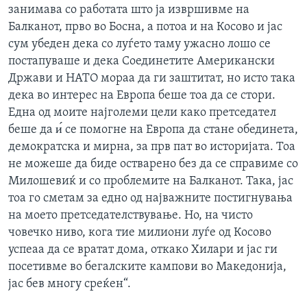
занимава со работата што ја извршивме на
ИНТЕРВЈУА
Јазици
Балканот, прво во Босна, а потоа и на Косово и јас
сум убеден дека со луѓето таму ужасно лошо се
постапуваше и дека Соединетите Американски
Држави и НАТО мораа да ги заштитат, но исто така
дека во интерес на Европа беше тоа да се стори.
Една од моите најголеми цели како претседател
беше да и́ се помогне на Европа да стане обединета,
демократска и мирна, за прв пат во историјата. Тоа
не можеше да биде остварено без да се справиме со
Милошевиќ и со проблемите на Балканот. Така, јас
тоа го сметам за едно од најважните постигнувања
на моето претседателствување. Но, на чисто
човечко ниво, кога тие милиони луѓе од Косово
успеаа да се вратат дома, откако Хилари и јас ги
посетивме во бегалските кампови во Македонија,
јас бев многу среќен“.