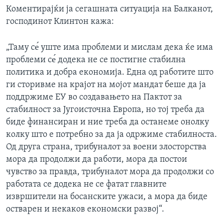
Коментирајќи ја сегашната ситуација на Балканот,
господинот Клинтон кажа:
„Таму се́ уште има проблеми и мислам дека ќе има
проблеми се́ додека не се постигне стабилна
политика и добра економија. Една од работите што
ги сторивме на крајот на мојот мандат беше да ја
поддржиме ЕУ во создавањето на Пактот за
стабилност за Југоисточна Европа, но тој треба да
биде финансиран и ние треба да останеме онолку
колку што е потребно за да ја одржиме стабилноста.
Од друга страна, трибуналот за воени злосторства
мора да продолжи да работи, мора да постои
чувство за правда, трибуналот мора да продолжи со
работата се додека не се фатат главните
извршители на босанските ужаси, а мора да биде
остварен и некаков економски развој“.