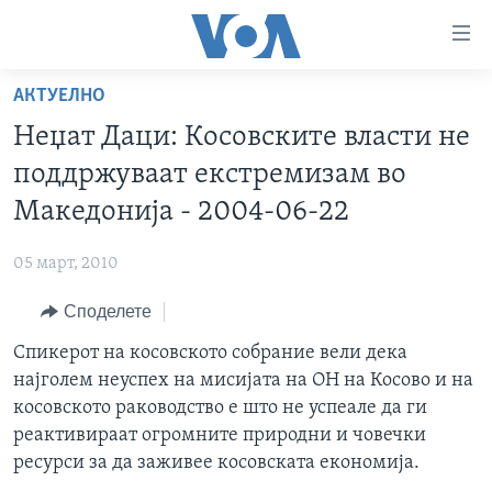
Линкови
за
пристапност
АКТУЕЛНО
ДОМА
Премини
Неџат Даци: Косовските власти не
на
РУБРИКИ
поддржуваат екстремизам во
главната
ФОТОГАЛЕРИИ
САД
содржина
Македонија - 2004-06-22
Премини
ДОКУМЕНТАРЦИ
МАКЕДОНИЈА
до
05 март, 2010
АРХИВИРАНА ПРОГРАМА
СВЕТ
страната
Споделете
ЗА НАС
за
ЕКОНОМИЈА
NEWSFLASH - АРХИВА
навигација
Спикерот на косовското собрание вели дека
ПОЛИТИКА
ВЕСТИ ОД САД ВО МИНУТА - АРХИВА
Пребарувај
Learning English
најголем неуспех на мисијата на ОН на Косово и на
ЗДРАВЈЕ
ИЗБОРИ ВО САД 2020 - АРХИВА
косовското раководство е што не успеале да ги
НАКУСО...
реактивираат огромните природни и човечки
НАУКА
ресурси за да заживее косовската економија.
УМЕТНОСТ И ЗАБАВА