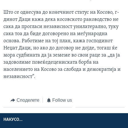
Што се однесува до конечниот статус на Косово, г-
динот Даци кажа дека косовското раководство не
сака да прогласи независност унилатерално, туку
сака тоа да биде договорено на меѓународна
основа. Работиме на тој план, кажа господинот
Неџат Даци, но ако до договор не дојде, тогаш ќе
мора судбината да ја земеме во свои раце за „да ја
задоволиме повеќедецениската борба на
населението на Косово за слобода и демократија и
независност“.
Споделете
Follow us
НАКУСО...