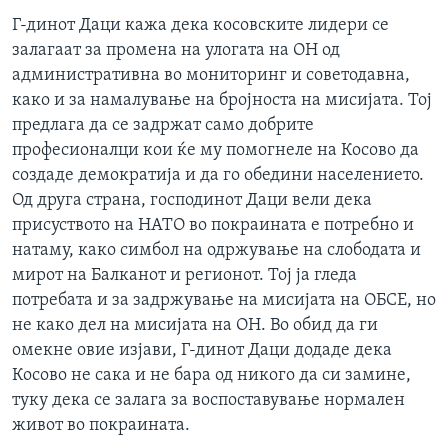
ИНТЕРВЈУА
Г-динот Даци кажа дека косовските лидери се
Јазици
залагаат за промена на улогата на ОН од
административна во мониторинг и советодавна,
како и за намалување на бројноста на мисијата. Тој
предлага да се задржат само добрите
професионалци кои ќе му помогнеле на Косово да
создаде демократија и да го обедини населението.
Од друга страна, господинот Даци вели дека
присуството на НАТО во покраината е потребно и
натаму, како симбол на одржување на слободата и
мирот на Балканот и регионот. Тој ја гледа
потребата и за задржување на мисијата на ОБСЕ, но
не како дел на мисијата на ОН. Во обид да ги
омекне овие изјави, Г-динот Даци додаде дека
Косово не сака и не бара од никого да си замине,
туку дека се залага за воспоставување нормален
живот во покраината.