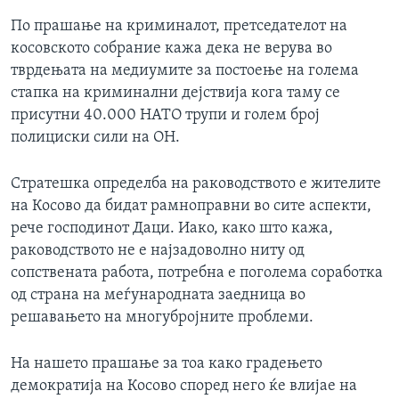
По прашање на криминалот, претседателот на
косовското собрание кажа дека не верува во
тврдењата на медиумите за постоење на голема
стапка на криминални дејствија кога таму се
присутни 40.000 НАТО трупи и голем број
полициски сили на ОН.
Стратешка определба на раководството е жителите
на Косово да бидат рамноправни во сите аспекти,
рече господинот Даци. Иако, како што кажа,
раководството не е најзадоволно ниту од
сопствената работа, потребна е поголема соработка
од страна на меѓународната заедница во
решавањето на многубројните проблеми.
На нашето прашање за тоа како градењето
демократија на Косово според него ќе влијае на