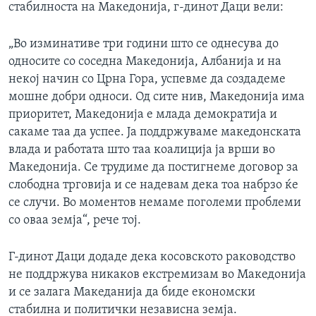
стабилноста на Македонија, г-динот Даци вели:
„Во изминативе три години што се однесува до
односите со соседна Македонија, Албанија и на
некој начин со Црна Гора, успевме да создадеме
мошне добри односи. Од сите нив, Македонија има
приоритет, Македонија е млада демократија и
сакаме таа да успее. Ја поддржуваме македонската
влада и работата што таа коалиција ја врши во
Македонија. Се трудиме да постигнеме договор за
слободна трговија и се надевам дека тоа набрзо ќе
се случи. Во моментов немаме поголеми проблеми
со оваа земја“, рече тој.
Г-динот Даци додаде дека косовското раководство
не поддржува никаков екстремизам во Македонија
и се залага Македанија да биде економски
стабилна и политички независна земја.