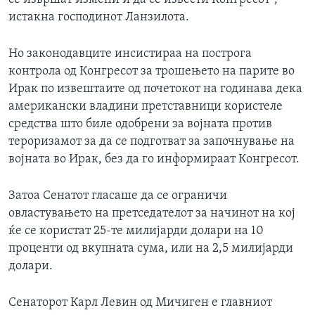
истакна господинот Ланзилота.
Но законодавците инсистираа на построга
контрола од Конгресот за трошењето на парите во
Ирак по извештаите од почетокот на годинава дека
американски владини претставници користеле
средства што биле одобрени за војната против
тероризамот за да се подготват за започнување на
војната во Ирак, без да го информираат Конгресот.
Затоа Сенатот гласаше да се ограничи
овластувањето на претседателот за начинот на кој
ќе се користат 25-те милијарди долари на 10
проценти од вкупната сума, или на 2,5 милијарди
долари.
Сенаторот Карл Левин од Мичиген е главниот