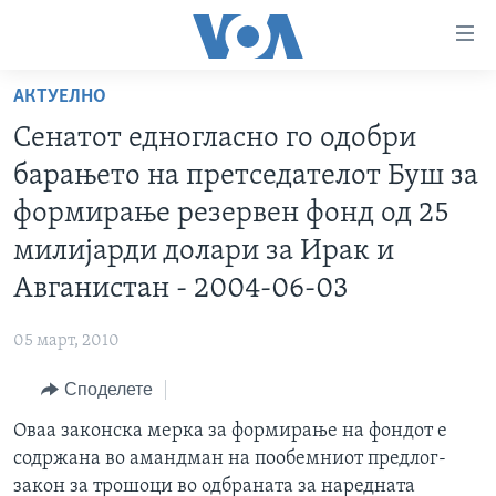
Линкови
за
пристапност
АКТУЕЛНО
ДОМА
Премини
Сенатот едногласно го одобри
на
РУБРИКИ
барањето на претседателот Буш за
главната
ФОТОГАЛЕРИИ
САД
содржина
формирање резервен фонд од 25
Премини
ДОКУМЕНТАРЦИ
МАКЕДОНИЈА
милијарди долари за Ирак и
до
АРХИВИРАНА ПРОГРАМА
СВЕТ
Авганистан - 2004-06-03
страната
ЗА НАС
за
ЕКОНОМИЈА
NEWSFLASH - АРХИВА
05 март, 2010
навигација
ПОЛИТИКА
ВЕСТИ ОД САД ВО МИНУТА - АРХИВА
Пребарувај
Learning English
Споделете
ЗДРАВЈЕ
ИЗБОРИ ВО САД 2020 - АРХИВА
Оваа законска мерка за формирање на фондот е
НАКУСО...
НАУКА
содржана во амандман на пообемниот предлог-
УМЕТНОСТ И ЗАБАВА
закон за трошоци во одбраната за наредната