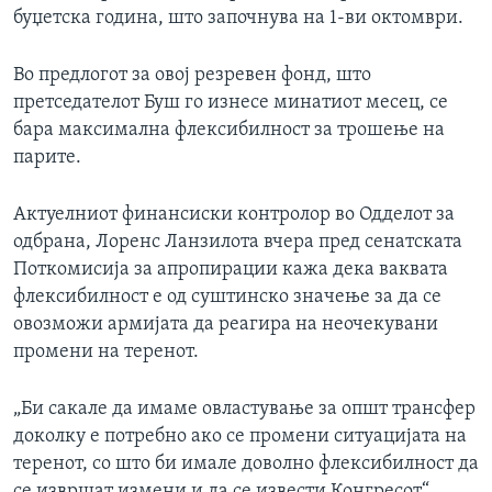
буџетска година, што започнува на 1-ви октомври.
ИНТЕРВЈУА
Јазици
Во предлогот за овој резревен фонд, што
претседателот Буш го изнесе минатиот месец, се
бара максимална флексибилност за трошење на
парите.
Актуелниот финансиски контролор во Одделот за
одбрана, Лоренс Ланзилота вчера пред сенатската
Поткомисија за апропирации кажа дека ваквата
флексибилност е од суштинско значење за да се
овозможи армијата да реагира на неочекувани
промени на теренот.
„Би сакале да имаме овластување за општ трансфер
доколку е потребно ако се промени ситуацијата на
теренот, со што би имале доволно флексибилност да
се извршат измени и да се извести Конгресот“,