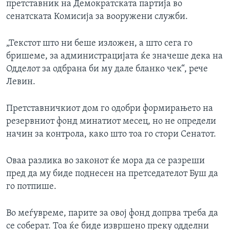
претставник на Демократската партија во
сенатската Комисија за вооружени служби.
„Текстот што ни беше изложен, а што сега го
бришеме, за администрацијата ќе значеше дека на
Одделот за одбрана би му дале бланко чек“, рече
Левин.
Претставничкиот дом го одобри формирањето на
резервниот фонд минатиот месец, но не определи
начин за контрола, како што тоа го стори Сенатот.
Оваа разлика во законот ќе мора да се разреши
пред да му биде поднесен на претседателот Буш да
го потпише.
Во меѓувреме, парите за овој фонд допрва треба да
се соберат. Тоа ќе биде извршено преку одделни