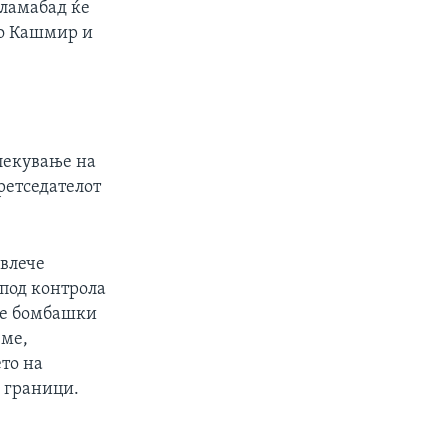
сламабад ќе
во Кашмир и
лекување на
ретседателот
овлече
 под контрола
ите бомбашки
еме,
то на
 граници.