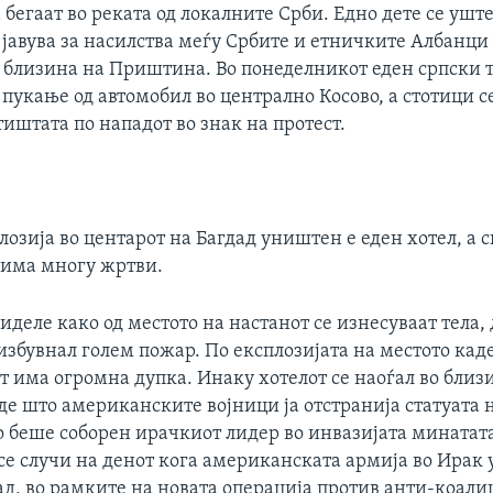
бегаат во реката од локалните Срби. Едно дете се уште
 јавува за насилства меѓу Србите и етничките Албанци 
о близина на Приштина. Во понеделникот еден српски 
пукање од автомобил во централно Косово, а стотици с
иштата по нападот во знак на протест.
лозија во центарот на Багдад уништен е еден хотел, а 
а има многу жртви.
деле како од местото на настанот се изнесуваат тела, 
избувнал голем пожар. По експлозијата на местото кад
т има огромна дупка. Инаку хотелот се наоѓал во близ
де што американските војници ја отстранија статуата 
о беше соборен ирачкиот лидер во инвазијата минатата
се случи на денот кога американската армија во Ирак
ад, во рамките на новата операција против анти-коал