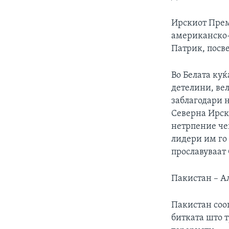
Ирскиот Прем
американско-
Патрик, посве
Во Белата куќ
детелини, вел
заблагодари 
Северна Ирск
нетрпение чек
лидери им го 
прославуваат
Пакистан – А
Пакистан соо
битката што 