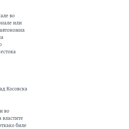
але во
знале или
 автономна
на
о
жестока
ад Косовска
и во
а властите
откако биле