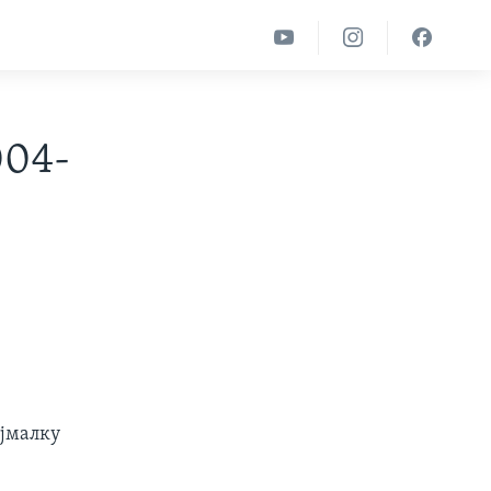
004-
ајмалку