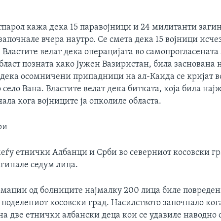
парол кажа дека 15 паравојници и 24 милитанти загин
започнале вчера наутро. Се смета дека 15 војници исче
 Властите велат дека операцијата во самопрогласената
ласт позната како Јужен Вазиристан, била заснована 
дека осомничени припадници на ал-Каида се кријат в
село Вана. Властите велат дека битката, која била нај
нала кога војниците ја опколиле областа.
ри
меѓу етнички Албанци и Срби во северниот косовски гр
гинале седум лица.
мации од болниците најмалку 200 лица биле повреден
 поделениот косовски град. Насилството започнало ког
на две етнички албански деца кои се удавиле наводно 