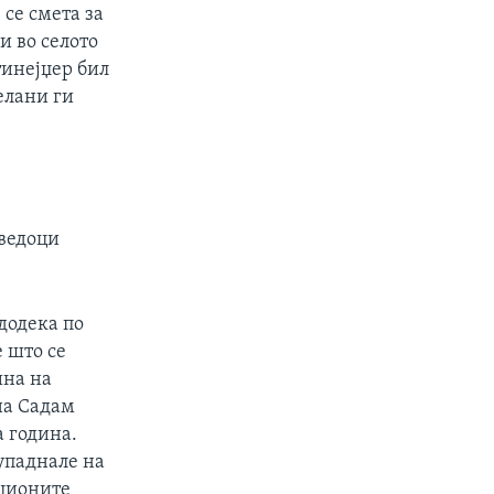
 се смета за
и во селото
тинејџер бил
елани ги
сведоци
додека по
е што се
ина на
на Садам
 година.
 упаднале на
иционите