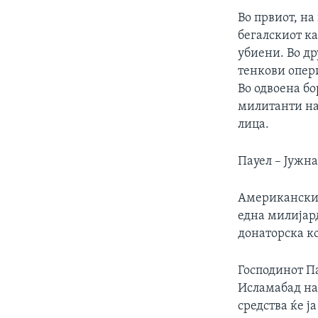
ИНТЕРВЈУА
Во првиот, на
бегалскиот ка
убиени. Во др
тенкови опери
Во одвоена бо
милитанти на 
лица.
Пауел – Јужна
Американскио
една милијар
донаторска к
Господинот Па
Исламабад на
средства ќе ј