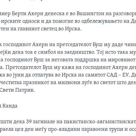
иер Берти Ахерн денеска е во Вашингтон на разговор
ирските односи и да помогне во одбележувањето на Д
тен на главниот светец во Ирска.
а господинот Ахерн на претседателот Буш му даде чини
ејќи дека тоа е симбол на заедништво. Тој исто така му
на господинот Буш за неговата поддршка на мировниот
а. Претседателот Буш му кажа на господинот Ахерн де
а во јуни да отпатува во Ирска на самитот САД – ЕУ. Д
честитаа празникот на милиони луѓе во светот што ден
 Свети Патрик.
л Каида
пшти дека 39 загинале на пакистанско-авганистанскат
траела цел ден меѓу про-владини паравоени трупи и о