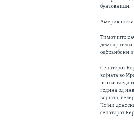
бунтовници.
Американска
Тимот што раб
демократски 
одбранбени 
Сенаторот Кер
војната во Ир
што изгледаа
година од инв
војната, веле
Чејни денеска
сенаторот Кер