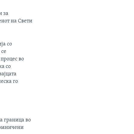
и за
енот на Свети
ја со
 се
 процес во
ка со
вајцата
еска го
а граница во
сомничени