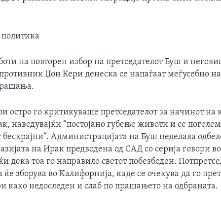
 политика
оти на повторен избор на претседателот Буш и негови
противник Џон Кери денеска се напаѓаат меѓусебно на
прашања.
и остро го критикуваше претседателот за начинот на ко
ак, наведувајќи “постојано губење животи и се погол
т бескрајни“. Администрацијата на Буш неделава одбе
азијата на Ирак предводена од САД со серија говори в
јќи дека тоа го направило светот побезбеден. Потпретс
 ќе зборува во Kалифорнија, каде се очекува да го пре
и како недоследен и слаб по прашањето на одбраната.