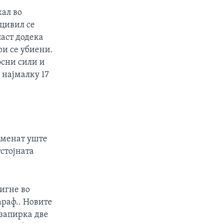
кал во
 цивил се
ласт додека
ри се убиени.
осни сили и
 најмалку 17
аменат уште
стојната
тигне во
раф.. Новите
 запирка две