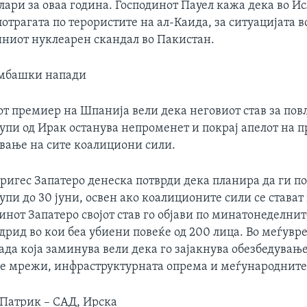
ари за оваа година. Господинот Пауел кажа дека во И
потрагата по терористите на ал-Каида, за ситуацијата 
ниот нуклеарен скандал во Пакистан.
омбашки напади
т премиер на Шпанија вели дека неговиот став за пов
упи од Ирак останува непроменет и покрај апелот на п
ување на сите коалициони сили.
ригес Запатеро денеска потврди дека планира да ги п
пи до 30 јуни, освен ако коалиционите сили се стават
инот Запатеро својот став го објави по минатонеделн
рид во кои беа убиени повеќе од 200 лица. Во меѓувр
да која заминува вели дека го зајакнува обезбедување
е мрежи, инфраструктурната опрема и меѓународните
 Патрик – САД, Ирска