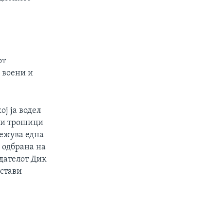
от
 воени и
ј ја водел
еми трошици
лежува една
о одбрана на
едателот Дик
тстави