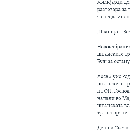
милијарди дол
разговара за 
за неодамнеш
Шпанија – Б
Новоизбранио
шпанските тр
Буш за остан
Хосе Луис Род
шпанските тру
на ОН. Господ
напади во Мад
шпанската вла
транспортнит
Ден на Свети