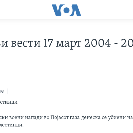
и вести 17 март 2004 - 2
те
естинци
ски воени напади во Појасот газа денеска се убиени н
лестинци.