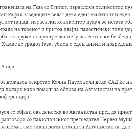
 границата на Газа со Египет, израелски хеликоптер пу
мп Рафах. Сведоците велат дека еден милитант и еден
угиот напад, израелски хеликоптер пукал во истата об
рале на теренот и притоа двајца палестински тинејџе
рба, во оружена престрелка меѓу палестински безбедн
Хамас во градот Газа, убиен е еден цивил и повредени
 Азија
т државен секретар Колин Пауел вели дека САД ќе н
да долари како помош за обнова на Авганистан на прет
онференција.
уел го објави ова денеска во Авганистан пред да прис
 разговори со пакистанскиот претседател Первез Муша
а зголемат американската помош за Авганистан на две