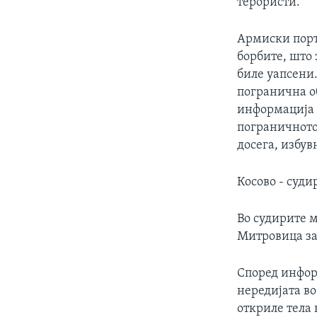
терористи.
Армиски порт
борбите, што 
биле уапсени.
погранична об
информација 
пограничното 
досега, избув
Косово - суди
Во судирите 
Митровица за
Според инфор
нередијата во
откриле тела 