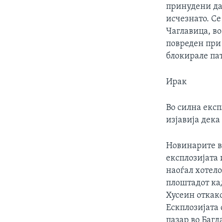
принудени да 
исчезнато. Се
Чаглавица, в
повреден при 
блокирале пат
Ирак
Во силна експ
изјавија дек
Новинарите ви
експлозијата 
наоѓал хотело
плоштадот ка
Хусеин откак
Ескплозијата 
пазар во Багд