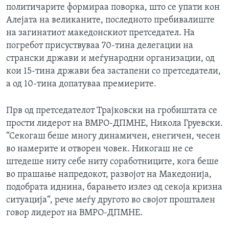
политичарите формираа поворка, што се упати кон
ИНТЕРВЈУА
Јазици
Алејата на великаните, последното пребивалиште
на загинатиот македонскиот претседател. На
погребот присуствуваа 70-тина делегации на
странски држави и меѓународни организации, од
кои 15-тина држави беа застапени со претседатели,
а од 10-тина допатуваа премиерите.
Прв од претседателот Трајковски на гробиштата се
прости лидерот на ВМРО-ДПМНЕ, Никола Груевски.
“Секогаш беше многу динамичен, енегичен, чесен
во намерите и отворен човек. Никогаш не се
штедеше ниту себе ниту соработниците, кога беше
во прашање напредокот, развојот на Македонија,
подобрата иднина, барањето излез од секоја кризна
ситуација“, рече меѓу другото во својот проштален
говор лидерот на ВМРО-ДПМНЕ.