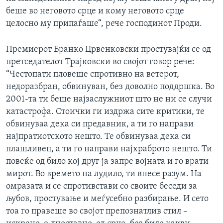
беше во неговото срце и кому неговото срце
целосно му припаѓаше“, рече господинот Проди.
Премиерот Бранко Црвенковски простувајќи се од
претседателот Трајковски во својот говор рече:
“Честопати пловеше спротивно на ветерот,
недоразбран, обвинуван, без доволно поддршка. Во
2001-та ти беше најзаслужниот што не ни се случи
катастрофа. Стоички ги издржа сите критики, те
обвинуваа дека си предавник, а ти го направи
најпратиотското нешто. Те обвинуваа дека си
плашливец, а ти го направи најхраброто нешто. Ти
повеќе од било кој друг ја запре војната и го врати
мирот. Во времето на лудило, ти внесе разум. На
омразата и се спротивстави со своите беседи за
љубов, простување и меѓусебно разбирање. И сето
тоа го правеше во својот препознатлив стил –