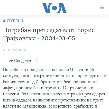
Линкови
за
пристапност
АКТУЕЛНО
ДОМА
Премини
Погребан претседателот Борис
на
РУБРИКИ
Трајковски - 2004-03-05
главната
ФОТОГАЛЕРИИ
САД
содржина
05 март, 2010
Премини
ДОКУМЕНТАРЦИ
МАКЕДОНИЈА
до
Споделете
АРХИВИРАНА ПРОГРАМА
СВЕТ
страната
ЗА НАС
Погребната процесија започна во 11 часот и 55
за
ЕКОНОМИЈА
NEWSFLASH - АРХИВА
минути, кога посмртните останки на претседателот
навигација
ПОЛИТИКА
ВЕСТИ ОД САД ВО МИНУТА - АРХИВА
беа изнесени од Собранието и беа поставени на
Пребарувај
Learning English
ЗДРАВЈЕ
ИЗБОРИ ВО САД 2020 - АРХИВА
лафет, при што беа истрелани 12 артилериски
плотуни. Во последната почесна стража пред одарот
НАКУСО...
НАУКА
што ја оддадоа највисоките претставници на трите
УМЕТНОСТ И ЗАБАВА
власти во Македонија, семејството, граѓаните и