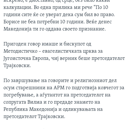
искрено, е дноставно, од срце, без било какви
калкулации. Во една прилика ми рече “По 10
години сите ќе се уверат дека сум бил во право.
Борисе не беа потребни 10 години. Веќе денес
Македонија ти го оддава своето признание.
Пригоден говор имаше и бискупот од
Методистичко – евагелистичката црква за
Југоисточна Европа, чиј верник беше претседателот
Трајковски.
По завршување на говорите и религиозниот дел
осум старешнини на АРМ го подготвија ковчегот за
погребување, а аѓутантот на претседателот на
сопругата Вилма и го предаде знамето на
Република Македонија и одликувањата на
претседателот Трајковски.