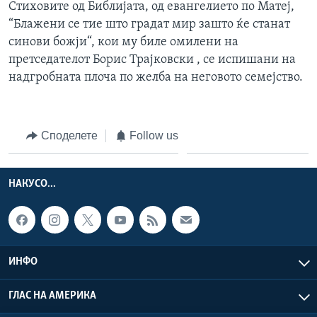
Стиховите од Библијата, од евангелието по Матеј,
“Блажени се тие што градат мир зашто ќе станат
синови божји“, кои му биле омилени на
претседателот Борис Трајковски , се испишани на
надгробната плоча по желба на неговото семејство.
Споделете
Follow us
НАКУСО...
ИНФО
ГЛАС НА АМЕРИКА