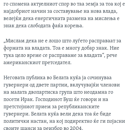
го спомена актуелниот спор во таа земја за тоа кој е
најдобриот начин за составување на нова влада,
велејќи дека енергичната размена на мислења е
знак дека слободата фаќа корења.
„Мислам дека не е лошо што луѓето расправаат за
формата на владата. Тоа е многу добар знак. Ние
тука цело време се расправаме за владата“, рече
американскиот претседател.
Неговата публика во Белата куќа ја сочинуваа
гувернери од двете партии, вклучувајќи членови
на малата двопартиска група што неодамна го
посети Ирак. Господинот Буш ќе говори и на
претстојниот прием за републиканските
гувернери. Белата куќа вели дека тоа ќе биде
политички настан, на кој подиректно ќе ги појасни
своите шанси за реизбор во 2004.