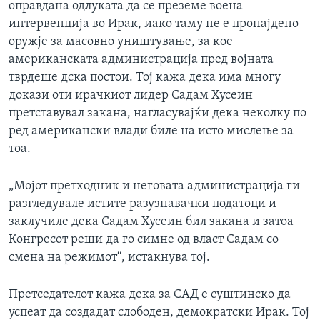
оправдана одлуката да се преземе воена
интервенција во Ирак, иако таму не е пронајдено
оружје за масовно уништување, за кое
американската администрација пред војната
тврдеше дска постои. Тој кажа дека има многу
докази оти ирачкиот лидер Садам Хусеин
претставувал закана, нагласувајќи дека неколку по
ред американски влади биле на исто мислење за
тоа.
„Мојот претходник и неговата администрација ги
разгледувале истите разузнавачки податоци и
заклучиле дека Садам Хусеин бил закана и затоа
Конгресот реши да го симне од власт Садам со
смена на режимот“, истакнува тој.
Претседателот кажа дека за САД е суштинско да
успеат да создадат слободен, демократски Ирак. Тој