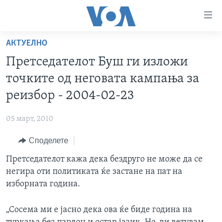
Линкови
за
пристапност
АКТУЕЛНО
ДОМА
Премини
Претседателот Буш ги изложи
на
РУБРИКИ
точките од неговата кампања за
главната
ФОТОГАЛЕРИИ
САД
содржина
реизбор - 2004-02-23
Премини
ДОКУМЕНТАРЦИ
МАКЕДОНИЈА
до
05 март, 2010
АРХИВИРАНА ПРОГРАМА
СВЕТ
страната
Споделете
ЗА НАС
за
ЕКОНОМИЈА
NEWSFLASH - АРХИВА
навигација
Претседателот кажа дека бездруго не може да се
ПОЛИТИКА
ВЕСТИ ОД САД ВО МИНУТА - АРХИВА
Пребарувај
Learning English
негира оти политиката ќе застане на пат на
ЗДРАВЈЕ
ИЗБОРИ ВО САД 2020 - АРХИВА
изборната година.
НАКУСО...
НАУКА
„Сосема ми е јасно дека ова ќе биде година на
УМЕТНОСТ И ЗАБАВА