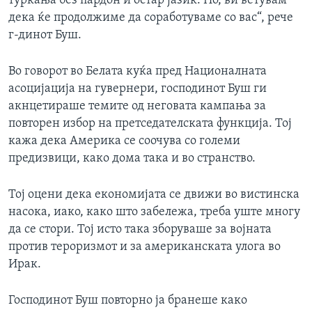
туркања без пардон и остар јазик. Но, ви ветувам
ИНТЕРВЈУА
дека ќе продолжиме да соработуваме со вас“, рече
Јазици
г-динот Буш.
Во говорот во Белата куќа пред Националната
асоцијација на гувернери, господинот Буш ги
акнцетираше темите од неговата кампања за
повторен избор на претседателската функција. Тој
кажа дека Америка се соочува со големи
предизвици, како дома така и во странство.
Тој оцени дека економијата се движи во вистинска
насока, иако, како што забележа, треба уште многу
да се стори. Тој исто така зборуваше за војната
против тероризмот и за американската улога во
Ирак.
Господинот Буш повторно ја бранеше како