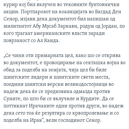
курир кој бил вклучен во тековните бунтовнички
ИНТЕРВЈУА
Јазици
акции. Портпаролот на коалицијата во Багдад Ден
Сенор, изјави дека документот бил напишан од
милитантот Абу Мусаб Заркави, родум од Јордан, по
кого трагаат американските власти заради
поврзаност со Ал Каида.
„Се чини оти примарната цел, како шо се открива
во документот, е провоцирање на секташка војна во
обид за поделба на земјата, чија цел би биле
шиитските лидери и шиитските свети места,
поедини шиитски верски великодостојници во
надеж дека ќе се предизвика одмазда против
Суните, по што би се вклучиле и Курдите. Да се
поттикнат Ирачаните едни против други, во надеж
дека сето тоа ќе резултира со крвопролевање и со
поделба на Ирак“, вели господинот Сенор.