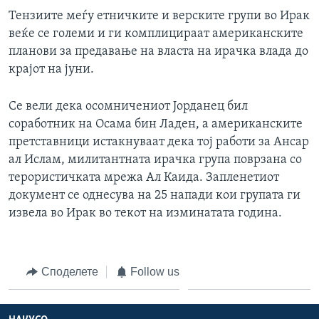
Тензиите меѓу етничките и верските групи во Ирак
веќе се големи и ги комплицираат американските
планови за предавање на власта на ирачка влада до
крајот на јуни.
Се вели дека осомничениот Јорданец бил
соработник на Осама бин Ладен, а американските
претставници истакнуваат дека тој работи за Ансар
ал Ислам, милитантната ирачка група поврзана со
терористичката мрежа Ал Каида. Запленетиот
документ се однесува на 25 напади кои групата ги
извела во Ирак во текот на изминатата година.
Споделете
Follow us