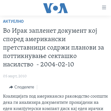
Линкови
за
пристапност
АКТУЕЛНО
ДОМА
Премини
Во Ирак запленет документ кој
на
РУБРИКИ
според американски
главната
ФОТОГАЛЕРИИ
САД
содржина
претставници содржи планови за
Премини
ДОКУМЕНТАРЦИ
МАКЕДОНИЈА
поттикнување секташко
до
АРХИВИРАНА ПРОГРАМА
СВЕТ
насилство - 2004-02-10
страната
ЗА НАС
за
ЕКОНОМИЈА
NEWSFLASH - АРХИВА
05 март, 2010
навигација
ПОЛИТИКА
ВЕСТИ ОД САД ВО МИНУТА - АРХИВА
Пребарувај
Learning English
Споделете
ЗДРАВЈЕ
ИЗБОРИ ВО САД 2020 - АРХИВА
Коалицијата под американско раководство соопшти
НАКУСО...
НАУКА
дека ги анализира документите пронајдени на
УМЕТНОСТ И ЗАБАВА
еден компјутерски компакт диск кај еден ирачки