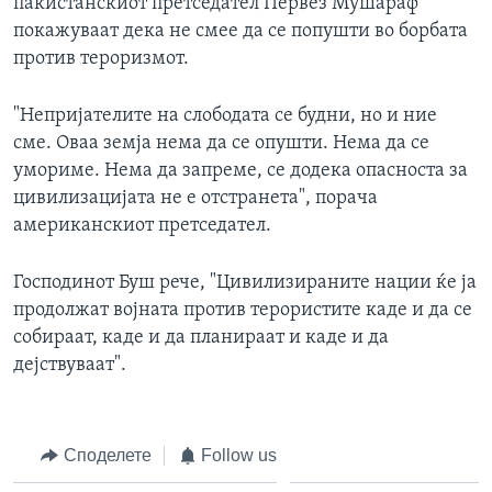
пакистанскиот претседател Первез Мушараф
покажуваат дека не смее да се попушти во борбата
против тероризмот.
"Непријателите на слободата се будни, но и ние
сме. Оваа земја нема да се опушти. Нема да се
умориме. Нема да запреме, се додека опасноста за
цивилизацијата не е отстранета", порача
американскиот претседател.
Господинот Буш рече, "Цивилизираните нации ќе ја
продолжат војната против терористите каде и да се
собираат, каде и да планираат и каде и да
дејствуваат".
Споделете
Follow us