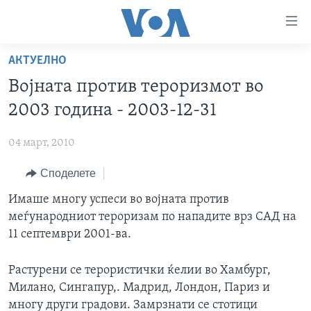
Линкови
за
пристапност
АКТУЕЛНО
ДОМА
Премини
Војната против тероризмот во
на
РУБРИКИ
2003 година - 2003-12-31
главната
ФОТОГАЛЕРИИ
САД
содржина
04 март, 2010
Премини
ДОКУМЕНТАРЦИ
МАКЕДОНИЈА
до
Споделете
АРХИВИРАНА ПРОГРАМА
СВЕТ
страната
ЗА НАС
Имаше многу успеси во војната против
за
ЕКОНОМИЈА
NEWSFLASH - АРХИВА
меѓународниот тероризам по нападите врз САД на
навигација
ПОЛИТИКА
ВЕСТИ ОД САД ВО МИНУТА - АРХИВА
11 септември 2001-ва.
Пребарувај
Learning English
ЗДРАВЈЕ
ИЗБОРИ ВО САД 2020 - АРХИВА
Растурени се терористички ќелии во Хамбург,
НАКУСО...
НАУКА
Милано, Сингапур,. Мадрид, Лондон, Париз и
УМЕТНОСТ И ЗАБАВА
многу други градови. Замрзнати се стотици