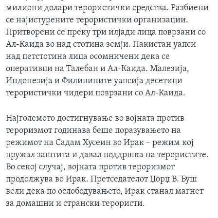
милиони долари терористички средства. Разбиени
ИНТЕРВЈУА
Јазици
се најистурените терористички организации.
Притворени се преку три илјади лица поврзани со
Ал-Каида во над стотина земји. Пакистан уапси
над петстотина лица осомничени дека се
оперативци на Талебан и Ал-Каида. Малезија,
Индонезија и Филипините уапсија десетици
терористички чидери поврзани со Ал-Каида.
Најголемото достигнување во војната против
тероризмот годинава беше поразувањето на
режимот на Садам Хусеин во Ирак – режим кој
пружал заштита и давал поддршка на терористите.
Во секој случај, војната против тероризмот
продолжува во Ирак. Претседателот Џорџ В. Буш
вели дека по ослободувањето, Ирак станал магнет
за домашни и странски терористи.