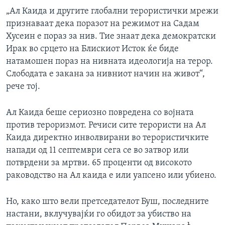
„Ал Каида и другите глобални терористички мрежи
признаваат дека поразот на режимот на Садам
Хусеин е пораз за нив. Тие знаат дека демократски
Ирак во срцето на Блискиот Исток ќе биде
натамошен пораз на нивната идеологија на терор.
Слободата е закана за нивниот начин на живот“,
рече тој.
Ал Каида беше сериозно повредена со војната
против тероризмот. Речиси сите терористи на Ал
Каида директно инволвирани во терористичките
напади од 11 септември сега се во затвор или
потврдени за мртви. 65 проценти од високото
раководство на Ал каида е или уапсено или убиено.
Но, како што вели претседателот Буш, последните
настани, вклучувајќи го обидот за убиство на