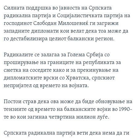
Силната поддршка во јавноста на Српската
радикална партија и Социјалистичката партија на
господинот Слободан Милошевиќ ги загрижи
западните дипломати кои велат дека тоа може да
го дестабилизира целиот балкански регион.
Радикалите се залагаа за Голема Србија со
проширување на границите на републиката за
сметка на соседите како и за прекинување на
дипломатските врски со Хрватска, српскиот
непријател од времето на војната.
Постои страв дека ова може да биде обновување на
тензиите од времето на балканските војни во 1990-
те во кои загинаа четвртина милион луѓе.
Српската радикална партија вети дека нема да ги