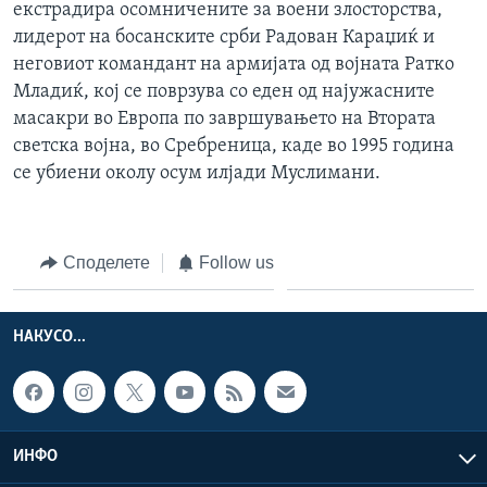
екстрадира осомничените за воени злосторства,
лидерот на босанските срби Радован Караџиќ и
неговиот командант на армијата од војната Ратко
Младиќ, кој се поврзува со еден од најужасните
масакри во Европа по завршувањето на Втората
светска војна, во Сребреница, каде во 1995 година
се убиени околу осум илјади Муслимани.
Споделете
Follow us
НАКУСО...
ИНФО