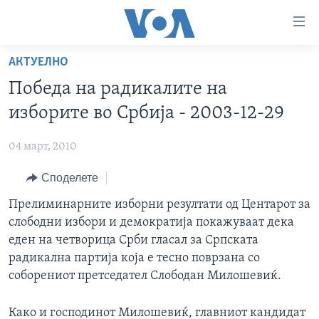
Линкови
за
пристапност
АКТУЕЛНО
ДОМА
Премини
Победа на радикалите на
на
РУБРИКИ
изборите во Србија - 2003-12-29
главната
ФОТОГАЛЕРИИ
САД
содржина
04 март, 2010
Премини
ДОКУМЕНТАРЦИ
МАКЕДОНИЈА
до
Споделете
АРХИВИРАНА ПРОГРАМА
СВЕТ
страната
ЗА НАС
Прелиминарните изборни резултати од Центарот за
за
ЕКОНОМИЈА
NEWSFLASH - АРХИВА
слободни избори и демократија покажуваат дека
навигација
ПОЛИТИКА
ВЕСТИ ОД САД ВО МИНУТА - АРХИВА
еден на четворица Срби гласал за Српската
Пребарувај
Learning English
ЗДРАВЈЕ
ИЗБОРИ ВО САД 2020 - АРХИВА
радикална партија која е тесно поврзана со
соборениот претседател Слободан Милошевиќ.
НАКУСО...
НАУКА
УМЕТНОСТ И ЗАБАВА
Како и господинот Милошевиќ, главниот кандидат