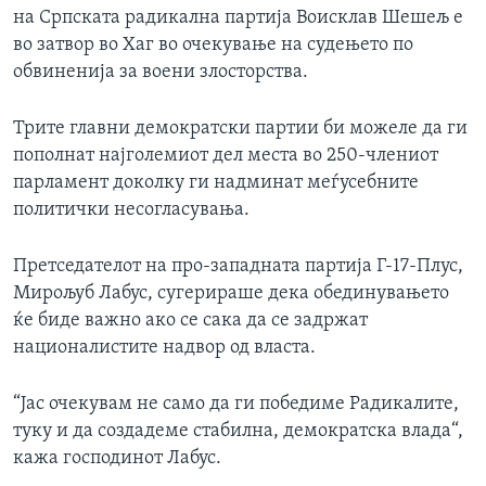
на Српската радикална партија Воисклав Шешељ е
ИНТЕРВЈУА
Јазици
во затвор во Хаг во очекување на судењето по
обвиненија за воени злосторства.
Трите главни демократски партии би можеле да ги
пополнат најголемиот дел места во 250-члениот
парламент доколку ги надминат меѓусебните
политички несогласувања.
Претседателот на про-западната партија Г-17-Плус,
Мирољуб Лабус, сугерираше дека обединувањето
ќе биде важно ако се сака да се задржат
националистите надвор од власта.
“Јас очекувам не само да ги победиме Радикалите,
туку и да создадеме стабилна, демократска влада“,
кажа господинот Лабус.