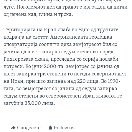
луѓе. Поголемиот дел од градот е изграден од цигли
од печена кал, глина и трска.
Територијата на Иран спаѓа во едно од трусните
подрачја на светот. Американската геолошка
опсерваторија соопшти дека земјотресот бил со
јачина од шест запирка седум степени според
Рихтеровата скала, проследен со серија послаби
потреси. Во јуни 2000-та, земјотрес со јачина од
шест запирка три степени го погоди северниот дел
на Иран, при што загинаа над 220 лица. Во 1990-
тата, во земјотресот со јачина од седум запирка
седум степени во североисточен Иран животот го
загубија 35.000 лица.
Споделете
Follow us