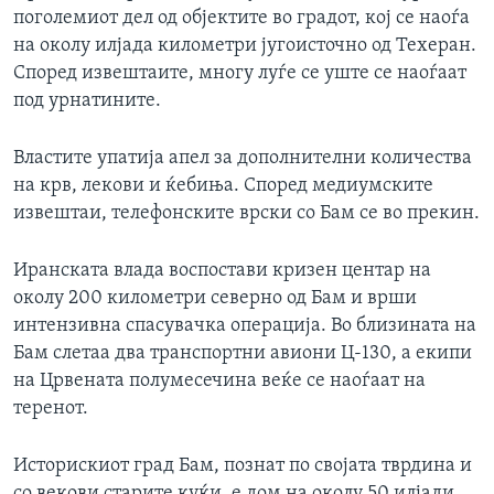
поголемиот дел од објектите во градот, кој се наоѓа
ИНТЕРВЈУА
Јазици
на околу илјада километри југоисточно од Техеран.
Според извештаите, многу луѓе се уште се наоѓаат
под урнатините.
Властите упатија апел за дополнителни количества
на крв, лекови и ќебиња. Според медиумските
извештаи, телефонските врски со Бам се во прекин.
Иранската влада воспостави кризен центар на
околу 200 километри северно од Бам и врши
интензивна спасувачка операција. Во близината на
Бам слетаа два транспортни авиони Ц-130, а екипи
на Црвената полумесечина веќе се наоѓаат на
теренот.
Историскиот град Бам, познат по својата тврдина и
со векови старите куќи, е дом на околу 50 илјади