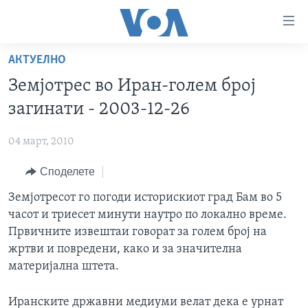
Линкови
за
пристапност
АКТУЕЛНО
ДОМА
Премини
Земјотрес во Иран-голем број
на
РУБРИКИ
загинати - 2003-12-26
главната
ФОТОГАЛЕРИИ
САД
содржина
04 март, 2010
Премини
ДОКУМЕНТАРЦИ
МАКЕДОНИЈА
до
Споделете
АРХИВИРАНА ПРОГРАМА
СВЕТ
страната
ЗА НАС
Земјотресот го погоди историскиот град Бам во 5
за
ЕКОНОМИЈА
NEWSFLASH - АРХИВА
часот и триесет минути наутро по локално време.
навигација
ПОЛИТИКА
ВЕСТИ ОД САД ВО МИНУТА - АРХИВА
Првичните извештаи говорат за голем број на
Пребарувај
Learning English
ЗДРАВЈЕ
ИЗБОРИ ВО САД 2020 - АРХИВА
жртви и повредени, како и за значителна
материјална штета.
НАКУСО...
НАУКА
УМЕТНОСТ И ЗАБАВА
Иранските државни медиуми велат дека е урнат