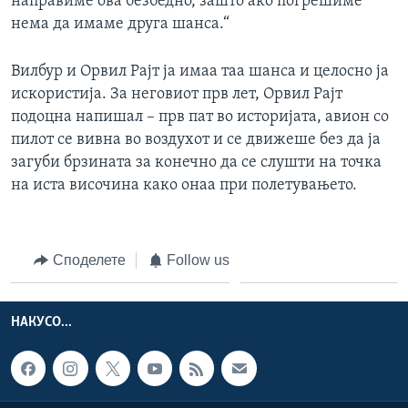
направиме ова безбедно, зашто ако погрешиме
нема да имаме друга шанса.“
Вилбур и Орвил Рајт ја имаа таа шанса и целосно ја
искористија. За неговиот прв лет, Орвил Рајт
подоцна напишал – прв пат во историјата, авион со
пилот се вивна во воздухот и се движеше без да ја
загуби брзината за конечно да се слушти на точка
на иста височина како онаа при полетувањето.
Споделете
Follow us
НАКУСО...