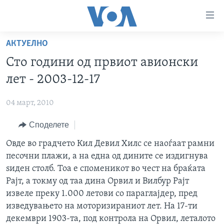
Линкови
за
пристапност
АКТУЕЛНО
ДОМА
Премини
Сто години од првиот авионски
на
РУБРИКИ
лет - 2003-12-17
главната
ФОТОГАЛЕРИИ
САД
содржина
04 март, 2010
Премини
ДОКУМЕНТАРЦИ
МАКЕДОНИЈА
до
Споделете
АРХИВИРАНА ПРОГРАМА
СВЕТ
страната
ЗА НАС
Овде во градчето Кил Девил Хилс се наоѓаат рамни
за
ЕКОНОМИЈА
NEWSFLASH - АРХИВА
песочни плажи, а на една од дините се издигнува
навигација
ПОЛИТИКА
ВЕСТИ ОД САД ВО МИНУТА - АРХИВА
ѕиден столб. Тоа е споменикот во чест на браќата
Пребарувај
Learning English
ЗДРАВЈЕ
ИЗБОРИ ВО САД 2020 - АРХИВА
Рајт, а токму од таа дина Орвил и Вилбур Рајт
извеле преку 1.000 летови со параглајдер, пред
НАКУСО...
НАУКА
изведувањето на моторизираниот лет. На 17-ти
УМЕТНОСТ И ЗАБАВА
декември 1903-та, под контрола на Орвил, леталото