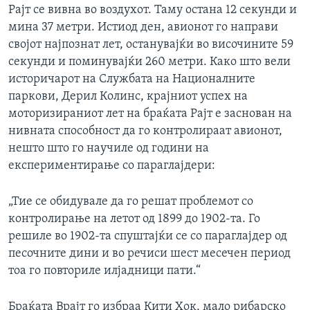
Рајт се вивна во воздухот. Таму остана 12 секунди и
ИНТЕРВЈУА
Јазици
мина 37 метри. Истиод ден, авионот го направи
својот најпознат лет, останувајќи во височините 59
секунди и поминувајќи 260 метри. Како што вели
историчарот на Службата на Националните
паркови, Дерил Колинс, крајниот успех на
моторизираниот лет на браќата Рајт е заснован на
нивната способност да го контролираат авионот,
нешто што го научиле од години на
експериментирање со параглајдери:
„Тие се обидувале да го решат проблемот со
контролирање на летот од 1899 до 1902-та. Го
решиле во 1902-та спуштајќи се со параглајдер од
песочните дини и во речиси шест месечен период
тоа го повториле илјадници пати.“
Браќата Врајт го избраа Кити Хок, мало рибарско