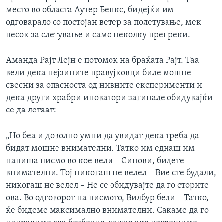
место во областа Аутер Бенкс, бидејќи им
одговарало со постојан ветер за полетување, мек
песок за слетување и само неколку препреки.
Аманда Рајт Лејн е потомок на браќата Рајт. Таа
вели дека нејзините правујковци биле мошне
свесни за опасноста од нивните експерименти и
дека други храбри иноватори загинале обидувајќи
се да летаат:
„Но беа и доволно умни да увидат дека треба да
бидат мошне внимателни. Татко им еднаш им
напиша писмо во кое вели – Синови, бидете
внимателни. Тој никогаш не велел – Вие сте будали,
никогаш не велел – Не се обидувајте да го сторите
ова. Во одговорот на писмото, Вилбур бели – Татко,
ќе бидеме максимално внимателни. Сакаме да го