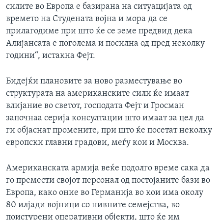
силите во Европа е базирана на ситуацијата од
времето на Студената војна и мора да се
прилагодиме при што ќе се земе предвид дека
Алијансата е поголема и посилна од пред неколку
години“, истакна Фејт.
Бидејќи плановите за ново разместување во
структурата на американските сили ќе имаат
влијание во светот, господата Фејт и Гросман
започнаа серија консултации што имаат за цел да
ги објаснат промените, при што ќе посетат неколку
европски главни градови, меѓу кои и Москва.
Американската армија веќе подолго време сака да
го премести својот персонал од постојаните бази во
Европа, како оние во Германија во кои има околу
80 илјади војници со нивните семејства, во
поистурени оперативни објекти, што ќе им