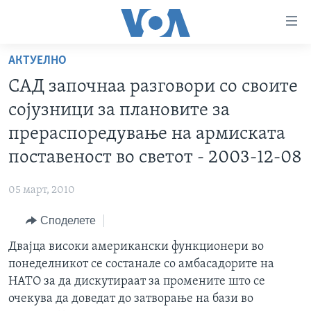
Линкови
за
пристапност
АКТУЕЛНО
ДОМА
Премини
САД започнаа разговори со своите
на
РУБРИКИ
сојузници за плановите за
главната
ФОТОГАЛЕРИИ
САД
содржина
прераспоредување на армиската
Премини
ДОКУМЕНТАРЦИ
МАКЕДОНИЈА
поставеност во светот - 2003-12-08
до
АРХИВИРАНА ПРОГРАМА
СВЕТ
страната
05 март, 2010
ЗА НАС
за
ЕКОНОМИЈА
NEWSFLASH - АРХИВА
навигација
Споделете
ПОЛИТИКА
ВЕСТИ ОД САД ВО МИНУТА - АРХИВА
Пребарувај
Learning English
Двајца високи американски функционери во
ЗДРАВЈЕ
ИЗБОРИ ВО САД 2020 - АРХИВА
понеделникот се состанале со амбасадорите на
НАКУСО...
НАУКА
НАТО за да дискутираат за промените што се
очекува да доведат до затворање на бази во
УМЕТНОСТ И ЗАБАВА