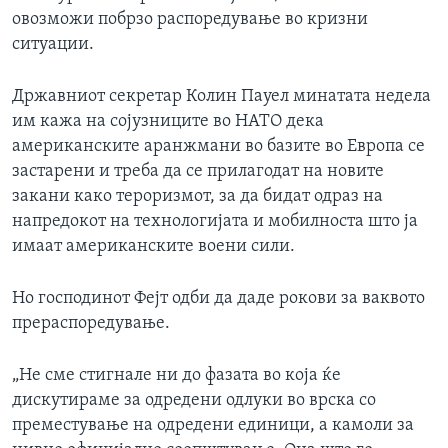
овозможи побрзо распоредување во кризни
ситуации.
Државниот секретар Колин Пауел минатата недела
им кажа на сојузниците во НАТО дека
американските аранжмани во базите во Европа се
застарени и треба да се прилагодат на новите
закани како тероризмот, за да бидат одраз на
напредокот на технологијата и мобилноста што ја
имаат американските воени сили.
Но господинот Фејт одби да даде рокови за ваквото
прераспоредување.
„Не сме стигнале ни до фазата во која ќе
дискутираме за одредени одлуки во врска со
преместување на одредени единици, а камоли за