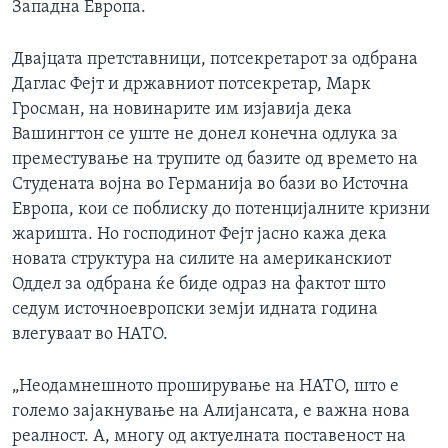
Западна Европа.
ИНТЕРВЈУА
Јазици
Двајцата претставници, потсекретарот за одбрана
Даглас Фејт и државниот потсекретар, Марк
Гросман, на новинарите им изјавија дека
Вашингтон се уште не донел конечна одлука за
преместување на трупите од базите од времето на
Студената војна во Германија во бази во Источна
Европа, кои се поблиску до потенцијалните кризни
жаришта. Но господинот Фејт јасно кажа дека
новата структура на силите на американскиот
Оддел за одбрана ќе биде одраз на фактот што
седум источноевропски земји идната година
влегуваат во НАТО.
„Неодамнешното проширување на НАТО, што е
големо зајакнување на Алијансата, е важна нова
реалност. А, многу од актуелната поставеност на