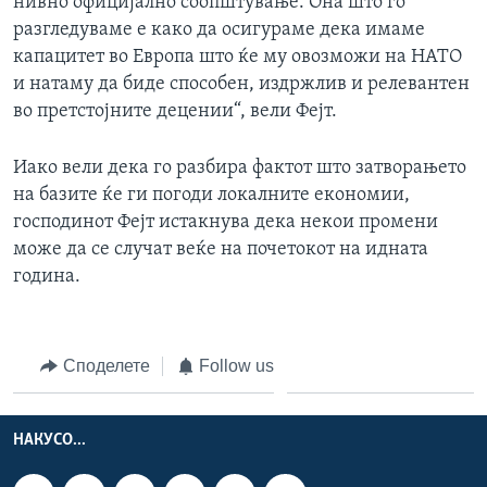
нивно официјално соопштување. Она што го
разгледуваме е како да осигураме дека имаме
капацитет во Европа што ќе му овозможи на НАТО
и натаму да биде способен, издржлив и релевантен
во претстојните децении“, вели Фејт.
Иако вели дека го разбира фактот што затворањето
на базите ќе ги погоди локалните економии,
господинот Фејт истакнува дека некои промени
може да се случат веќе на почетокот на идната
година.
Споделете
Follow us
НАКУСО...