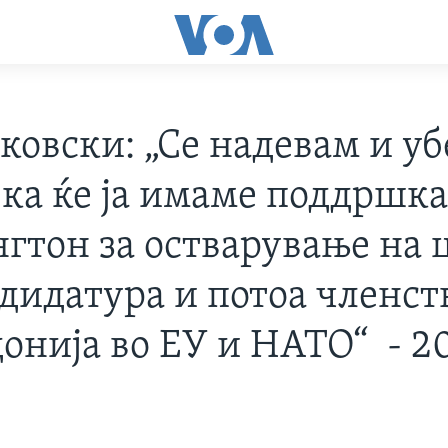
ковски: „Се надевам и у
ека ќе ја имаме поддршка
гтон за остварување на 
ндидатура и потоа членст
онија во ЕУ и НАТО“ - 20