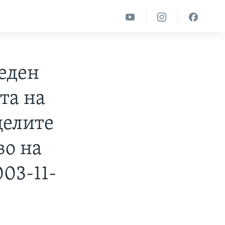
беден
та на
целите
во на
03-11-