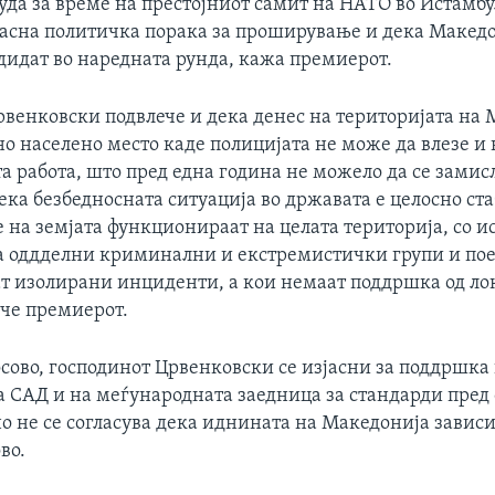
чуда за време на престојниот самит на НАТО во Истамбул
јасна политичка порака за проширување и дека Македо
дидат во наредната рунда, кажа премиерот.
рвенковски подвлече и дека денес на територијата на
о населено место каде полицијата не може да влезе и 
та работа, што пред една година не можело да се замисл
ека безбедносната ситуација во државата е целосно ст
 на земјата функционираат на целата територија, со и
а оддделни криминални и екстремистички групи и по
т изолирани инциденти, а кои немаат поддршка од ло
ече премиерот.
осово, господинот Црвенковски се изјасни за поддршка
а САД и на меѓународната заедница за стандарди пред 
о не се согласува дека иднината на Македонија завис
во.