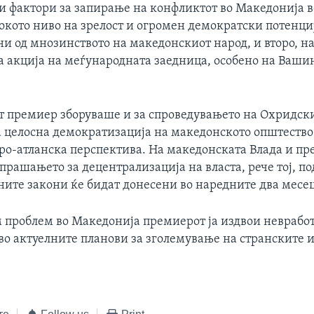
и фактори за запирање на конфликтот во Македонија во
сокото ниво на зрелост и огромен демократски потенци
и од мнозинството на македонскиот народ, и второ, н
 акција на меѓународната заедница, особено на Ваши
 премиер зборуваше и за спроведувањето на Охридски
а целосна демократизација на македонското општество 
вро-атланска перспектива. На македонската Влада и пр
рашањето за децентрализација на власта, рече тој, п
ните закони ќе бидат донесени во наредните два месец
м проблем во Македонија премиерот ја издвои неврабо
 во актуелните планови за зголемување на странските 