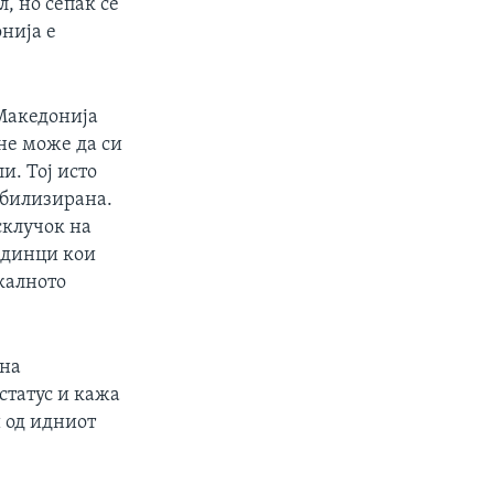
, но сепак се
нија е
 Македонија
не може да си
и. Тој исто
абилизирана.
склучок на
единци кои
калното
 на
статус и кажа
и од идниот