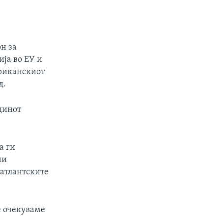
н за
ја во ЕУ и
риканскиот
д.
динот
а ги
ни
-атлантските
е очекуваме