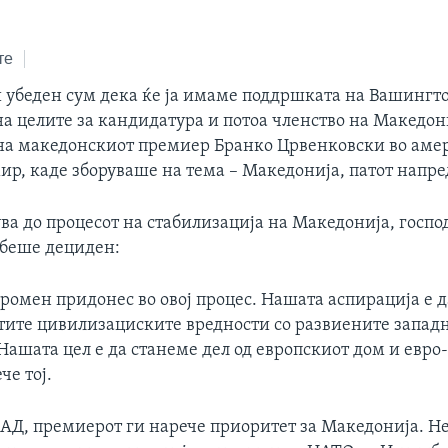
те
и убеден сум дека ќе ја имаме поддршката на Вашингто
а целите за кандидатура и потоа членство на Македони
на македонскиот премиер Бранко Црвенковски во аме
ир, каде зборуваше на тема – Македонија, патот напре
ва до процесот на стабилизација на Македонија, госпо
беше дециден:
ромен придонес во овој процес. Нашата аспирација е д
тите цивилизациските вредности со развиените запад
ашата цел е да станеме дел од европскиот дом и евро
че тој.
САД, премиерот ги нарече приоритет за Македонија. Н