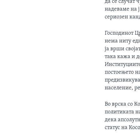
да се случат 
надеваме на 
сериозен кан
Господинот Ц
нема ниту едн
ја врши своја
така кажа и д
Институциите
постоењето н
предизвикува
население, р
Во врска со К
политиката н
дека апсолутн
статус на Косо