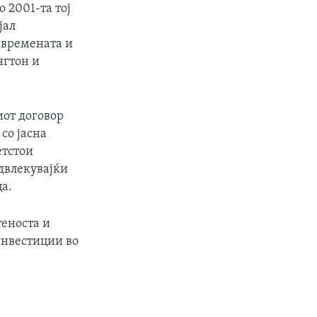
 2001-та тој
јал
авремената и
нгтон и
от договор
со јасна
етстои
одвлекувајќи
а.
теноста и
инвестиции во