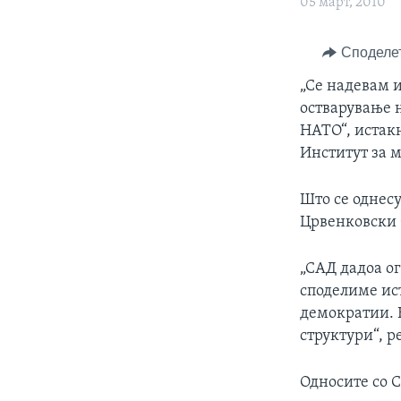
ИНТЕРВЈУА
05 март, 2010
Споделе
„Се надевам 
остварување н
НАТО“, истак
Институт за м
Што се однесу
Црвенковски 
„САД дадоа ог
споделиме ис
демократии. Н
структури“, ре
Односите со 