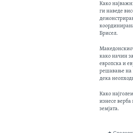
Како најважн
ги наведе ви
демонстриран
координирана
Брисел.
Македонскиот
како начин з
европска и е
решавање на п
дека неопход
Како најголе
изнесе верба
земјата.