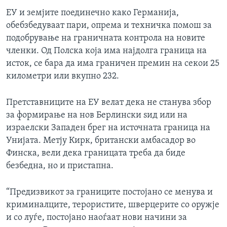
ЕУ и земјите поединечно како Германија,
обебзбедуваат пари, опрема и техничка помош за
подобрување на граничната контрола на новите
членки. Од Полска која има најдолга граница на
исток, се бара да има граничен премин на секои 25
километри или вкупно 232.
Претставниците на ЕУ велат дека не станува збор
за формирање на нов Берлински ѕид или на
израелски Западен брег на источната граница на
Унијата. Метју Кирк, британски амбасадор во
Финска, вели дека границата треба да биде
безбедна, но и пристапна.
“Предизвикот за границите постојано се менува и
криминалците, терористите, шверцерите со оружје
и со луѓе, постојано наоѓаат нови начини за