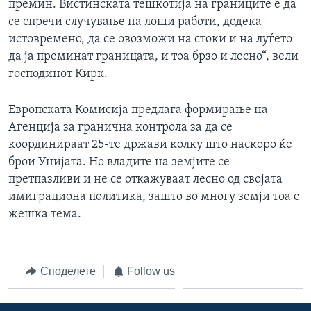
премин. Вистинската тешкотија на границите е да
се спречи случување на лоши работи, додека
истовремено, да се овозможи на стоки и на луѓето
да ја преминат границата, и тоа брзо и лесно“, вели
господинот Кирк.
Европската Комисија предлага формирање на
Агенција за гранична контрола за да се
координираат 25-те држави колку што наскоро ќе
брои Унијата. Но владите на земјите се
претпазливи и не се откажуваат лесно од својата
имиграциона политика, зашто во многу земји тоа е
жешка тема.
Споделете
Follow us