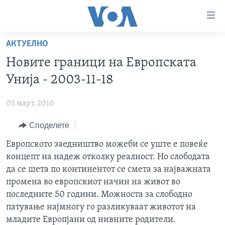
Линкови
за
пристапност
АКТУЕЛНО
ДОМА
Премини
Новите граници на Европската
на
РУБРИКИ
Унија - 2003-11-18
главната
ФОТОГАЛЕРИИ
САД
содржина
05 март, 2010
Премини
ДОКУМЕНТАРЦИ
МАКЕДОНИЈА
до
Споделете
АРХИВИРАНА ПРОГРАМА
СВЕТ
страната
ЗА НАС
Европското заедништво можеби се уште е повеќе
за
ЕКОНОМИЈА
NEWSFLASH - АРХИВА
концепт на надеж отколку реалност. Но слободата
навигација
ПОЛИТИКА
ВЕСТИ ОД САД ВО МИНУТА - АРХИВА
да се шета по континентот се смета за најважната
Пребарувај
Learning English
ЗДРАВЈЕ
ИЗБОРИ ВО САД 2020 - АРХИВА
промена во европскиот начин на живот во
последните 50 години. Можноста за слободно
НАКУСО...
НАУКА
патување најмногу го разликуваат животот на
УМЕТНОСТ И ЗАБАВА
младите Европјани од нивните родители.