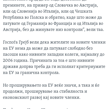
преминете, на пример од Словачка во Австрија,
или од Словенија во Италија, или од Чешката
Република во Полска и обратно, каде што може да
патувате од Германија во Франција и од Италија во
Австрија, без да минувате низ контроли“, вели таа.
Госпоѓа Грејб вели дека жителите на новите членки
на ЕУ нема да може да патуваат слободно без
пасоши како нивните западни колеги, најмалку до
2006 година. Причината за тоа е што нивните
држави допрва треба да ги исполнат критериумите
на ЕУ за гранична контрола.
Но проширувањето на ЕУ веќе значи, а така и ќе
продолжи, проширување на стабилноста и
економскиот развој кај новите членки.