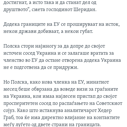
достигнат, а исто така и да станат дел од
друштвото“, смета господинот Шеридан.
Додека границите на ЕУ се прошируваат на исток,
некои држави добиваат, а некои губат.
Полска стори најмногу за да допре до својот
источен сосед Украина и се залагаше вратата за
членство во ЕУ да остане отворена додека Украина
не е подготвена да се придружи.
Но Полска, како нова членка на ЕУ, минатиот
месец беше обврзана да воведе визи за граѓаните
на Украина, кои имаа најлесен пристап до својот
просперитетен сосед по распаѓањето на Советскиот
сојуз. Како што истакнува аналитичарот Хедер
Граб, тоа ќе има директно влијание на контактите
меѓу луѓето од двете страни на границата.