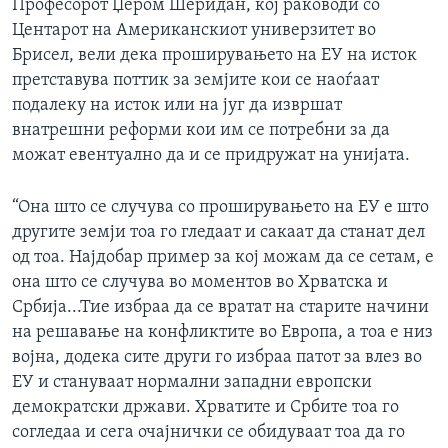
Професорот Џером Шеридан, кој раководи со
Центарот на Американскиот универзитет во
Брисел, вели дека проширувањето на ЕУ на исток
претставува поттик за земјите кои се наоѓаат
подалеку на исток или на југ да извршат
внатрешни реформи кои им се потребни за да
можат евентуално да и се придружат на унијата.
“Она што се случува со проширувањето на ЕУ е што
другите земји тоа го гледаат и сакаат да станат дел
од тоа. Најдобар пример за кој можам да се сетам, е
она што се случува во моментов во Хрватска и
Србија...Тие избраа да се вратат на старите начини
на решавање на конфликтите во Европа, а тоа е низ
војна, додека сите други го избраа патот за влез во
ЕУ и стануваат нормални западни европски
демократски држави. Хрватите и Србите тоа го
согледаа и сега очајнички се обидуваат тоа да го