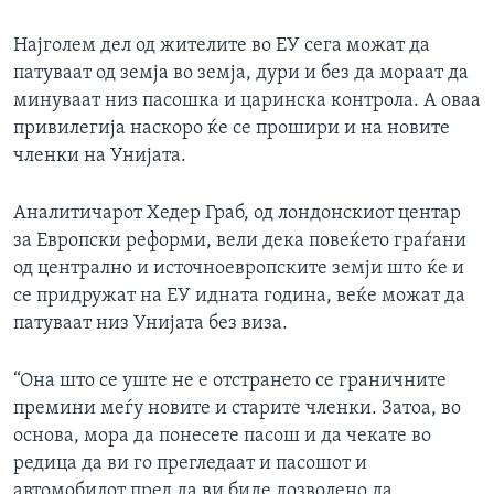
ИНТЕРВЈУА
Јазици
Најголем дел од жителите во ЕУ сега можат да
патуваат од земја во земја, дури и без да мораат да
минуваат низ пасошка и царинска контрола. А оваа
привилегија наскоро ќе се прошири и на новите
членки на Унијата.
Аналитичарот Хедер Граб, од лондонскиот центар
за Европски реформи, вели дека повеќето граѓани
од централно и источноевропските земји што ќе и
се придружат на ЕУ идната година, веќе можат да
патуваат низ Унијата без виза.
“Она што се уште не е отстрането се граничните
премини меѓу новите и старите членки. Затоа, во
основа, мора да понесете пасош и да чекате во
редица да ви го прегледаат и пасошот и
автомобилот пред да ви биде дозволено да