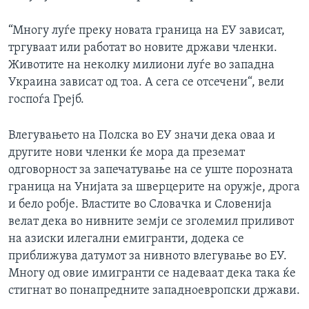
“Многу луѓе преку новата граница на ЕУ зависат,
тргуваат или работат во новите држави членки.
Животите на неколку милиони луѓе во западна
Украина зависат од тоа. А сега се отсечени“, вели
госпоѓа Грејб.
Влегувањето на Полска во ЕУ значи дека оваа и
другите нови членки ќе мора да преземат
одговорност за запечатување на се уште порозната
граница на Унијата за шверцерите на оружје, дрога
и бело робје. Властите во Словачка и Словенија
велат дека во нивните земји се зголемил приливот
на азиски илегални емигранти, додека се
приближува датумот за нивното влегување во ЕУ.
Многу од овие имигранти се надеваат дека така ќе
стигнат во понапредните западноевропски држави.