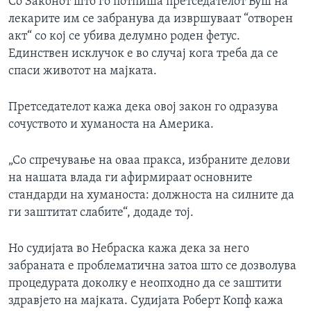
Со Законот што го потпиша претседателот Буш на
лекарите им се забранува да извршуваат “отворен
акт“ со кој се убива делумно роден фетус.
Единствен исклучок е во случај кога треба да се
спаси животот на мајката.
Претседателот кажа дека овој закон го одразува
сочуството и хуманоста на Америка.
„Со спречување на оваа пракса, избраните делови
на нашата влада ги афирмираат основните
стандарди на хуманоста: должноста на силните да
ги заштитат слабите“, додаде тој.
Но судијата во Небраска кажа дека за него
забраната е проблематична затоа што се дозволува
процедурата доколку е неопходно да се заштити
здравјето на мајката. Судијата Роберт Копф кажа