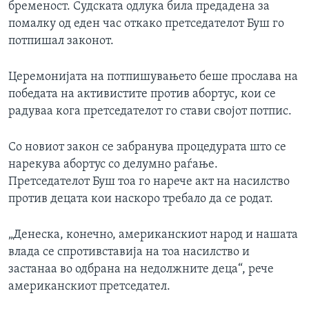
бременост. Судската одлука била предадена за
ИНТЕРВЈУА
помалку од еден час откако претседателот Буш го
Јазици
потпишал законот.
Церемонијата на потпишувањето беше прослава на
победата на активистите против абортус, кои се
радуваа кога претседателот го стави својот потпис.
Со новиот закон се забранува процедурата што се
нарекува абортус со делумно раѓање.
Претседателот Буш тоа го нарече акт на насилство
против децата кои наскоро требало да се родат.
„Денеска, конечно, американскиот народ и нашата
влада се спротивставија на тоа насилство и
застанаа во одбрана на недолжните деца“, рече
американскиот претседател.