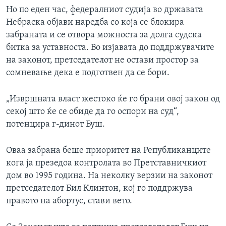
Но по еден час, федералниот судија во државата
Небраска објави наредба со која се блокира
забраната и се отвора можноста за долга судска
битка за уставноста. Во изјавата до поддржувачите
на законот, претседателот не остави простор за
сомневање дека е подготвен да се бори.
„Извршната власт жестоко ќе го брани овој закон од
секој што ќе се обиде да го оспори на суд“,
потенцира г-динот Буш.
Оваа забрана беше приоритет на Републиканците
кога ја презедоа контролата во Претставничкиот
дом во 1995 година. На неколку верзии на законот
претседателот Бил Клинтон, кој го поддржува
правото на абортус, стави вето.