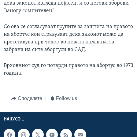
дека законот изгледа нејасен, и со негови зборови
“многу сомнителен“.
Со ова се согласуваат групите за заштита на правото
на абортус кои стравуваат дека законот може да
претставува прв чекор во новата кампања за
забрана на сите абортуси во САД.
Врховниот суд го потврди правото на абортус во 1973
година.
Споделете
Follow us
НАКУСО...