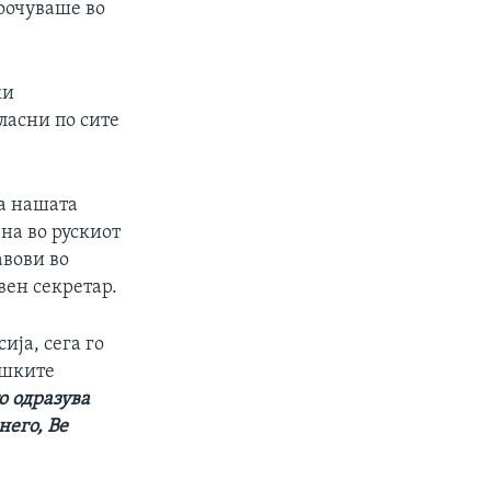
соочуваше во
ки
гласни по сите
на нашата
на во рускиот
авови во
вен секретар.
ија, сега го
ешките
о одразува
него, Ве