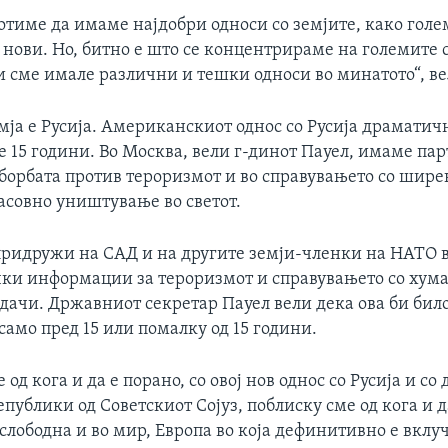
тиме да имаме најдобри односи со земјите, како голе
 нови. Но, битно е што се концентрираме на големите 
и сме имале различни и тешки односи во минатото“, вел
мја е Русија. Американскиот однос со Русија драматич
 15 години. Во Москва, вели г-динот Пауел, имаме па
 борбата против тероризмот и во справувањето со шире
асовно уништување во светот.
 придружи на САД и на другите земји-членки на НАТО 
чки информации за тероризмот и справувањето со хум
дачи. Државниот секретар Пауел вели дека ова би бил
амо пред 15 или помалку од 15 години.
од кога и да е порано, со овој нов однос со Русија и со
ублики од Советскиот Сојуз, поблиску сме од кога и д
 слободна и во мир, Европа во која дефинитивно е вклуч