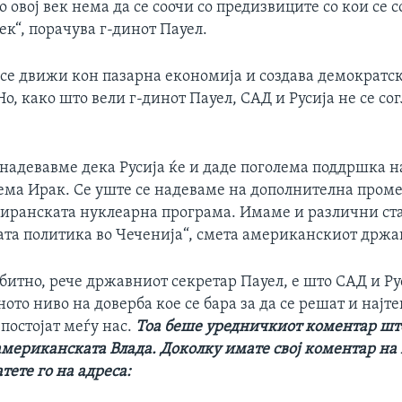
во овој век нема да се соочи со предизвиците со кои се 
к“, порачува г-динот Пауел.
а се движи кон пазарна економија и создава демократс
о, како што вели г-динот Пауел, САД и Русија не се со
 надевавме дека Русија ќе и даде поголема поддршка 
ема Ирак. Се уште се надеваме на дополнителна проме
 иранската нуклеарна програма. Имаме и различни ст
ата политика во Чеченија“, смета американскиот држа
 битно, рече државниот секретар Пауел, е што САД и Рус
ото ниво на доверба кое се бара за да се решат и најт
постојат меѓу нас.
Тоа беше уредничкиот коментар шт
мериканската Влада. Доколку имате свој коментар на 
ете го на адреса: