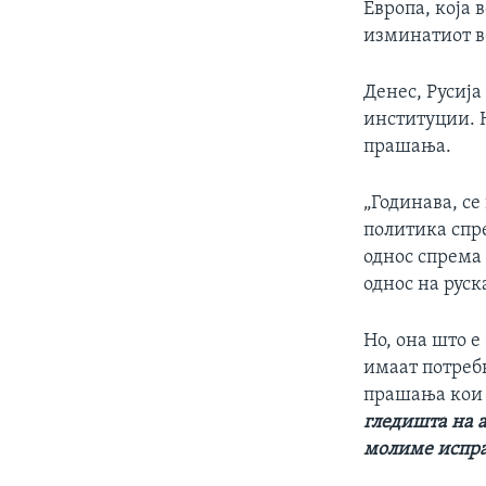
Европа, која 
изминатиот ве
Денес, Русиј
институции. Н
прашања.
„Годинава, се
политика спр
однос спрема
однос на руск
Но, она што е
имаат потребн
прашања кои 
гледишта на а
молиме испрат