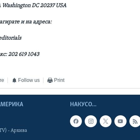
OA Washington DC 20237 USA
агирате и на адреса:
ditorials
кс: 202 619 1043
те
Follow us
Print
 АМЕРИКА
НАКУСО...
TV) - Архива