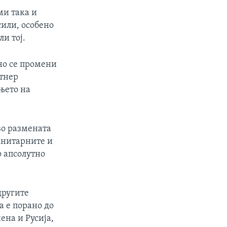
ми така и
сили, особено
и тој.
но се промени
ртнер
њето на
во размената
анитарните и
о апсолутно
 другите
а е порано до
ена и Русија,