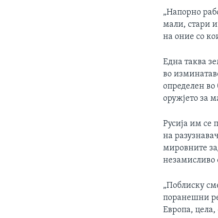
ИНТЕРВЈУА
„Напорно рабо
мали, стари и
на оние со ко
Една таква зе
во изминатаве
определен во
оружјето за м
Русија им се
на разузнава
мировните за
незамисливо с
„Поблиску сме 
поранешни реп
Европа, цела,