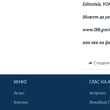
Editorials, V
Можете да ре
www.IBB.gov/e
или пак на фа
Споделе
ИНФО
ГЛАС НА
За нас
Актуелно
Контакт
Newsflash (