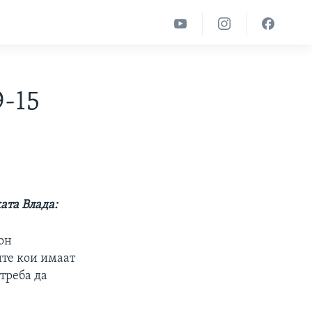
9-15
ата Влада:
кон
ите кои имаат
 треба да