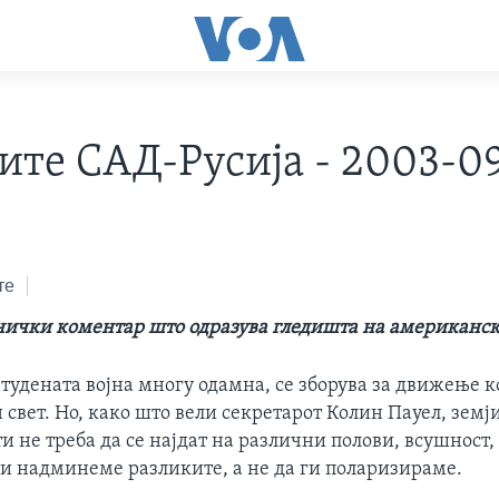
ите САД-Русија - 2003-0
те
нички коментар што одразува гледишта на американск
Студената војна многу одамна, се зборува за движење 
свет. Но, како што вели секретарот Колин Пауел, земј
и не треба да се најдат на различни полови, всушност,
ги надминеме разликите, а не да ги поларизираме.