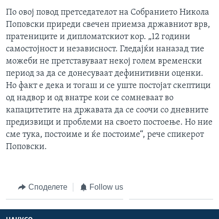
ИНТЕРВЈУА
По овој повод претседателот на Собранието Никола
Јазици
Поповски приреди свечен приемза државниот врв,
пратениците и дипломатскиот кор. „12 години
самостојност и независност. Гледајќи наназад тие
можеби не претставуваат некој голем временски
период за да се донесуваат дефинитивни оценки.
Но факт е дека и тогаш и се уште постојат скептици
од надвор и од внатре кои се сомневаат во
капацитетите на државата да се соочи со дневните
предизвици и проблеми на своето постоење. Но ние
сме тука, постоиме и ќе постоиме“, рече спикерот
Поповски.
Споделете
Follow us