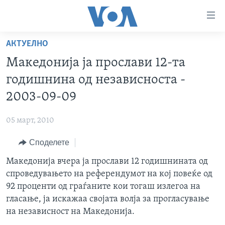
Линкови
за
пристапност
АКТУЕЛНО
ДОМА
Премини
Македонија ја прослави 12-та
на
РУБРИКИ
годишнина од независноста -
главната
ФОТОГАЛЕРИИ
САД
содржина
2003-09-09
Премини
ДОКУМЕНТАРЦИ
МАКЕДОНИЈА
до
05 март, 2010
АРХИВИРАНА ПРОГРАМА
СВЕТ
страната
Споделете
ЗА НАС
за
ЕКОНОМИЈА
NEWSFLASH - АРХИВА
навигација
Македонија вчера ја прослави 12 годишнината од
ПОЛИТИКА
ВЕСТИ ОД САД ВО МИНУТА - АРХИВА
Пребарувај
Learning English
спроведувањето на референдумот на кој повеќе од
ЗДРАВЈЕ
ИЗБОРИ ВО САД 2020 - АРХИВА
92 проценти од граѓаните кои тогаш излегоа на
НАКУСО...
гласање, ја искажаа својата волја за прогласување
НАУКА
на независност на Македонија.
УМЕТНОСТ И ЗАБАВА