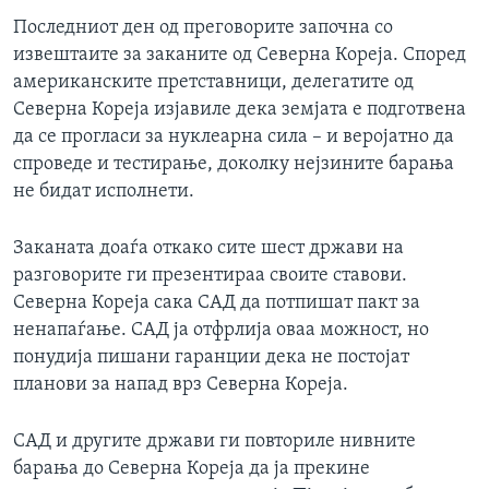
ИНТЕРВЈУА
Последниот ден од преговорите започна со
Јазици
извештаите за заканите од Северна Кореја. Според
американските претставници, делегатите од
Северна Кореја изјавиле дека земјата е подготвена
да се прогласи за нуклеарна сила – и веројатно да
спроведе и тестирање, доколку нејзините барања
не бидат исполнети.
Заканата доаѓа откако сите шест држави на
разговорите ги презентираа своите ставови.
Северна Кореја сака САД да потпишат пакт за
ненапаѓање. САД ја отфрлија оваа можност, но
понудија пишани гаранции дека не постојат
планови за напад врз Северна Кореја.
САД и другите држави ги повториле нивните
барања до Северна Кореја да ја прекине