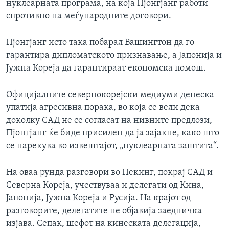
нуклеарната програма, на која Пјонгјанг работи
спротивно на меѓународните договори.
Пјонгјанг исто така побарал Вашингтон да го
гарантира дипломатското признавање, а Јапонија и
Јужна Кореја да гарантираат економска помош.
Официјалните севернокорејски медиуми денеска
упатија агресивна порака, во која се вели дека
доколку САД не се согласат на нивните предлози,
Пјонгјанг ќе биде присилен да ја зајакне, како што
се нарекува во извештајот, „нуклеарната заштита“.
На оваа рунда разговори во Пекинг, покрај САД и
Северна Кореја, учествуваа и делегати од Кина,
Јапонија, Јужна Кореја и Русија. На крајот од
разговорите, делегатите не објавија заедничка
изјава. Сепак, шефот на кинеската делегација,