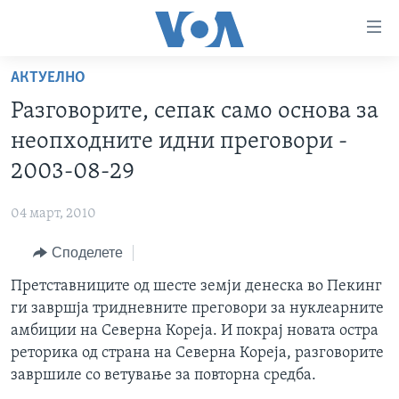
Линкови
за
пристапност
АКТУЕЛНО
ДОМА
Премини
Разговорите, сепак само основа за
на
РУБРИКИ
неопходните идни преговори -
главната
ФОТОГАЛЕРИИ
САД
содржина
2003-08-29
Премини
ДОКУМЕНТАРЦИ
МАКЕДОНИЈА
до
04 март, 2010
АРХИВИРАНА ПРОГРАМА
СВЕТ
страната
Споделете
ЗА НАС
за
ЕКОНОМИЈА
NEWSFLASH - АРХИВА
навигација
Претставниците од шесте земји денеска во Пекинг
ПОЛИТИКА
ВЕСТИ ОД САД ВО МИНУТА - АРХИВА
Пребарувај
Learning English
ги завршја тридневните преговори за нуклеарните
ЗДРАВЈЕ
ИЗБОРИ ВО САД 2020 - АРХИВА
амбиции на Северна Кореја. И покрај новата остра
НАКУСО...
реторика од страна на Северна Кореја, разговорите
НАУКА
завршиле со ветување за повторна средба.
УМЕТНОСТ И ЗАБАВА