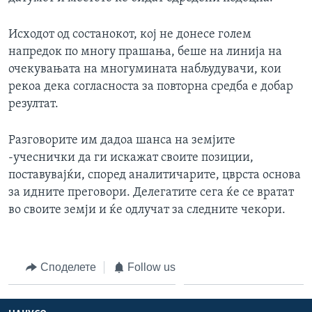
Исходот од состанокот, кој не донесе голем
напредок по многу прашања, беше на линија на
очекувањата на многумината набљудувачи, кои
рекоа дека согласноста за повторна средба е добар
резултат.
Разговорите им дадоа шанса на земјите
-учеснички да ги искажат своите позиции,
поставувајќи, според аналитичарите, цврста основа
за идните преговори. Делегатите сега ќе се вратат
во своите земји и ќе одлучат за следните чекори.
Споделете
Follow us