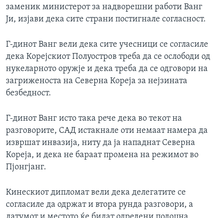
заменик министерот за надворешни работи Ванг
Ји, изјави дека сите страни постигнале согласност.
Г-динот Ванг вели дека сите учесници се согласиле
дека Корејскиот Полуостров треба да се ослободи од
нукеларното оружје и дека треба да се одговори на
загриженоста на Северна Кореја за нејзината
безбедност.
Г-динот Ванг исто така рече дека во текот на
разговорите, САД истакнале оти немаат намера да
извршат инвазија, ниту да ја нападнат Северна
Кореја, и дека не бараат промена на режимот во
Пјонгјанг.
Кинескиот дипломат вели дека делегатите се
согласиле да одржат и втора рунда разговори, а
датумот и местото ќе бидат одредени подоцна.