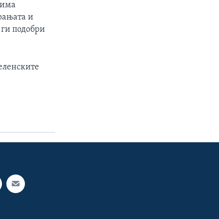
 има
рањата и
и ги подобри
селенските