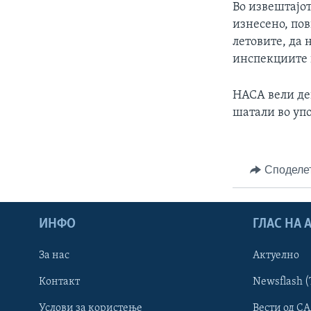
Во извештајо
изнесено, по
летовите, да 
инспекциите 
НАСА вели дек
шатали во уп
Споделе
ИНФО
ГЛАС НА
За нас
Актуелно
Контакт
Newsflash (
Learning English
Услови за користење
Вести од СА