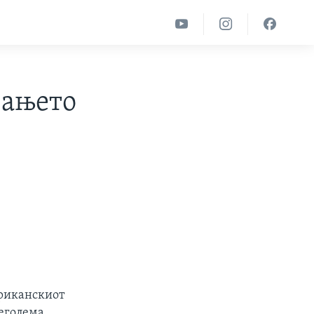
вањето
ериканскиот
реголема