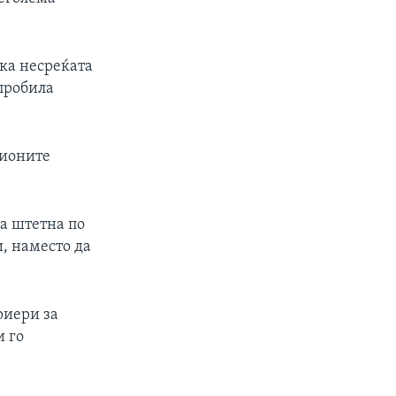
ека несреќата
 пробила
ционите
а штетна по
, наместо да
риери за
 го