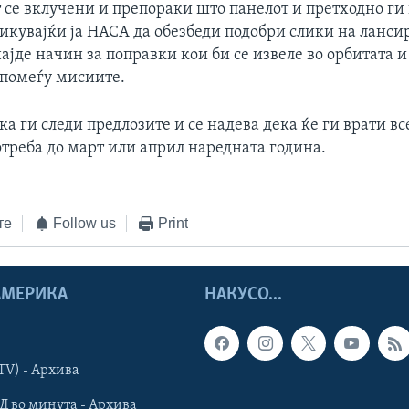
т се вклучени и препораки што панелот и претходно ги
викувајќи ја НАСА да обезбеди подобри слики на ланси
најде начин за поправки кои би се извеле во орбитата 
помеѓу мисиите.
а ги следи предлозите и се надева дека ќе ги врати в
отреба до март или април наредната година.
те
Follow us
Print
 АМЕРИКА
НАКУСО...
TV) - Архива
Д во минута - Архива