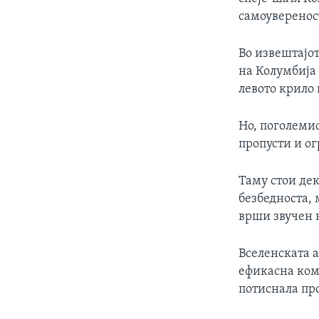
ИНТЕРВЈУА
самоувереност
Во извештајот
на Колумбија 
левото крило 
Но, поголеми
пропусти и ог
Таму стои де
безбедноста, 
врши звучен 
Вселенската а
ефикасна ком
потиснала пр