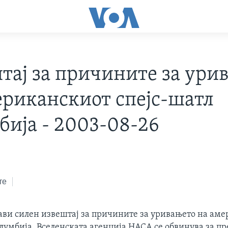
тај за причините за ури
ериканскиот спејс-шатл
бија - 2003-08-26
те
јави силен извештај за причините за уривањето на ам
лумбија. Вселенската агенција НАСА се обвинува за п