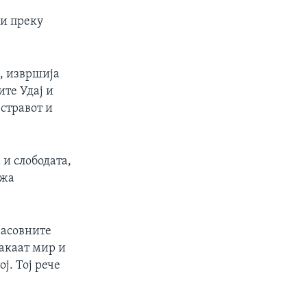
ни преку
, извршија
ите Удај и
 стравот и
 и слободата,
ажа
масовните
акаат мир и
ј. Тој рече