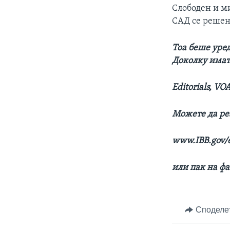
Слободен и ми
САД се решени
Тоа беше уре
Доколку имате
Editorials, V
Можете да ре
www.IBB.gov/e
или пак на фа
Споделе