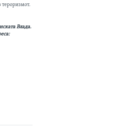
в тероризмот.
нската Влада.
реса: