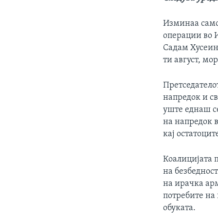
ИНТЕРВЈУА
Изминаа само
операции во 
Садам Хусеин.
ти август, мо
Претседателот
напредок и св
уште еднаш с
на напредок в
кај остатоцит
Коалицијата 
на безбеднос
на ирачка арм
потребите на 
обуката.