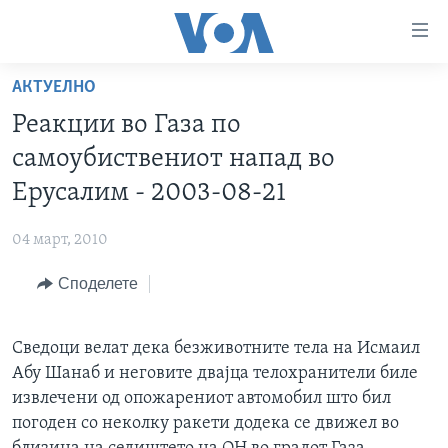
Линкови
за
пристапност
АКТУЕЛНО
ДОМА
Премини
Реакции во Газа по
на
РУБРИКИ
самоубиствениот напад во
главната
ФОТОГАЛЕРИИ
САД
содржина
Ерусалим - 2003-08-21
Премини
ДОКУМЕНТАРЦИ
МАКЕДОНИЈА
до
04 март, 2010
АРХИВИРАНА ПРОГРАМА
СВЕТ
страната
Споделете
ЗА НАС
за
ЕКОНОМИЈА
NEWSFLASH - АРХИВА
навигација
ПОЛИТИКА
ВЕСТИ ОД САД ВО МИНУТА - АРХИВА
Пребарувај
Learning English
Сведоци велат дека безживотните тела на Исмаил
ЗДРАВЈЕ
ИЗБОРИ ВО САД 2020 - АРХИВА
Абу Шанаб и неговите двајца телохранители биле
НАКУСО...
НАУКА
извлечени од опожарениот автомобил што бил
погоден со неколку ракети додека се движел во
УМЕТНОСТ И ЗАБАВА