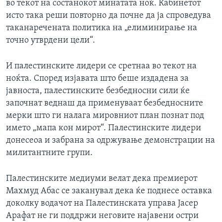
во текот на состанокот минатата ноќ. Кабинетот
исто така реши повторно да почне да ја спроведува
таканаречената политика на „елиминирање на
точно утврдени цели“.
И палестинските лидери се сретнаа во текот на
ноќта. Според изјавата што беше издадена за
јавноста, палестинските безбедносни сили ќе
започнат веднаш да применуваат безбедносните
мерки што ги налага мировниот план познат под
името „мапа кон мирот“. Палестинските лидери
донесеоа и забрана за одржување демонстрации на
милитантните групи.
Палестинските медиуми велат дека премиерот
Махмуд Абас се заканувал дека ќе поднесе оставка
доколку водачот на Палестинската управа Јасер
Арафат не ги поддржи неговите најавени остри