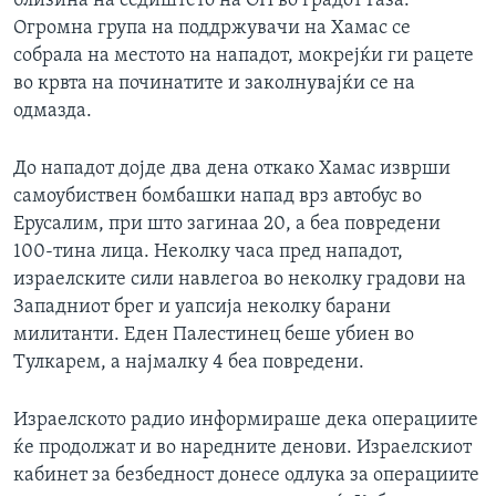
близина на седиштето на ОН во градот Газа.
ИНТЕРВЈУА
Огромна група на поддржувачи на Хамас се
Јазици
собрала на местото на нападот, мокрејќи ги рацете
во крвта на починатите и заколнувајќи се на
одмазда.
До нападот дојде два дена откако Хамас изврши
самоубиствен бомбашки напад врз автобус во
Ерусалим, при што загинаа 20, а беа повредени
100-тина лица. Неколку часа пред нападот,
израелските сили навлегоа во неколку градови на
Западниот брег и уапсија неколку барани
милитанти. Еден Палестинец беше убиен во
Тулкарем, а најмалку 4 беа повредени.
Израелското радио информираше дека операциите
ќе продолжат и во наредните денови. Израелскиот
кабинет за безбедност донесе одлука за операциите