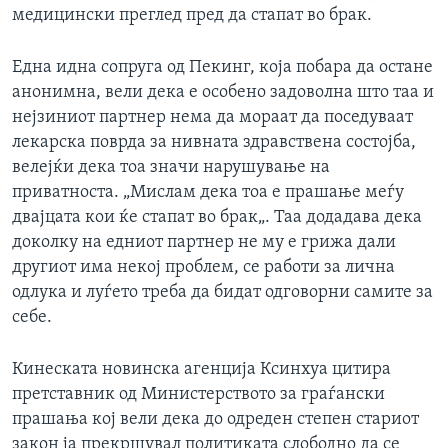
медицински преглед пред да стапат во брак.
Една идна сопруга од Пекинг, која побара да остане
анонимна, вели дека е особено задоволна што таа и
нејзиниот партнер нема да мораат да поседуваат
лекарска поврда за нивната здравствена состојба,
велејќи дека тоа значи нарушување на
приватноста. „Мислам дека тоа е прашање меѓу
двајцата кои ќе стапат во брак„. Таа додадава дека
доколку на едниот партнер не му е грижа дали
другиот има некој проблем, се работи за лична
одлука и луѓето треба да бидат одговорни самите за
себе.
Кинеската новинска агенција Ксинхуа цитира
претставник од Министерството за граѓански
прашања кој вели дека до одреден степен стариот
закон ја прекршувал политиката слободно да се