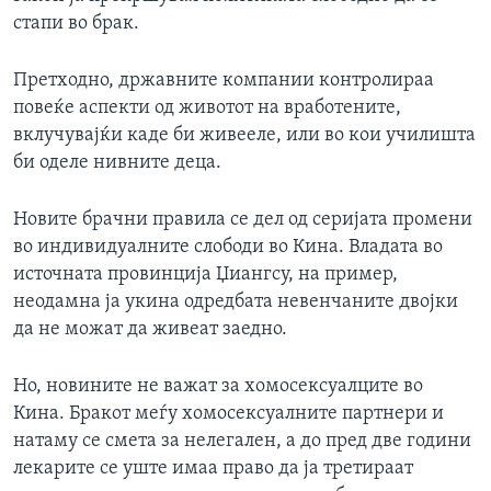
стапи во брак.
Претходно, државните компании контролираа
повеќе аспекти од животот на вработените,
вклучувајќи каде би живееле, или во кои училишта
би оделе нивните деца.
Новите брачни правила се дел од серијата промени
во индивидуалните слободи во Кина. Владата во
источната провинција Џиангсу, на пример,
неодамна ја укина одредбата невенчаните двојки
да не можат да живеат заедно.
Но, новините не важат за хомосексуалците во
Кина. Бракот меѓу хомосексуалните партнери и
натаму се смета за нелегален, а до пред две години
лекарите се уште имаа право да ја третираат