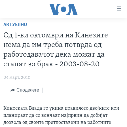
Линкови
за
пристапност
АКТУЕЛНО
ДОМА
Премини
Од 1-ви октомври на Кинезите
на
РУБРИКИ
нема да им треба потврда од
главната
ФОТОГАЛЕРИИ
САД
содржина
работодавачот дека можат да
Премини
ДОКУМЕНТАРЦИ
МАКЕДОНИЈА
стапат во брак - 2003-08-20
до
АРХИВИРАНА ПРОГРАМА
СВЕТ
страната
04 март, 2010
ЗА НАС
за
ЕКОНОМИЈА
NEWSFLASH - АРХИВА
навигација
Споделете
ПОЛИТИКА
ВЕСТИ ОД САД ВО МИНУТА - АРХИВА
Пребарувај
Learning English
ЗДРАВЈЕ
ИЗБОРИ ВО САД 2020 - АРХИВА
Кинеската Влада го укина правилото двојките кои
НАКУСО...
НАУКА
планираат да се венчаат најпрвин да добијат
дозвола од своите претпоставени на работните
УМЕТНОСТ И ЗАБАВА