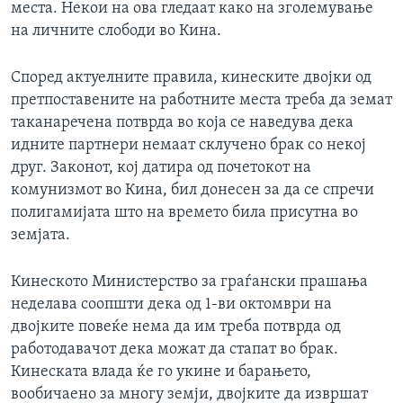
места. Некои на ова гледаат како на зголемување
ИНТЕРВЈУА
на личните слободи во Кина.
Јазици
Според актуелните правила, кинеските двојки од
претпоставените на работните места треба да земат
таканаречена потврда во која се наведува дека
идните партнери немаат склучено брак со некој
друг. Законот, кој датира од почетокот на
комунизмот во Кина, бил донесен за да се спречи
полигамијата што на времето била присутна во
земјата.
Кинеското Министерство за граѓански прашања
неделава соопшти дека од 1-ви октомври на
двојките повеќе нема да им треба потврда од
работодавачот дека можат да стапат во брак.
Кинеската влада ќе го укине и барањето,
вообичаено за многу земји, двојките да извршат