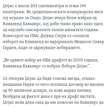
ИНТЕРВЈУА
Џејмс е висок 203 сантиментри и тежи 190
Јазици
килограми. Во средношколската кошаркарска лига
тој играше за Охајо. Џејмс вчера беше избран од
Кливленд Кавалирс, кој доби такво право како еден
од најслабо пласираните екипи минатата година.
Комесарот на НБА, Дејвид Стерн го соопшти
изборот на Кливленд во њујоршката Медисон Сквер
Гарден, каде се одржуваше избирањето.
„Во првиот избор на НБА драфтот во 2003 година,
Кливленд Кавалирс го избраа Леборн Џејмс“.
Се очекува Џејмс да биде голема ѕвезда, откако
неодамна Најки со него потпиша договор во висина
од 90 милиони долари, за нова марка патики.
Возбуден од фактот дека е прв на драфт листата,
Џејмс вели дека сака да им помогне на Кавалирс да