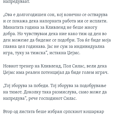
напредуваат.
„Ова е долгогодишен сон, кој конечно се остварува
и се покажа дека напорната работа ми се исплати.
Минатата година за Кливленд не беше многу
добра. Но чувствувам дека ние како тим од ден во
ден можеме да бидеме се подобри. Тоа ќе биде моја
главна цел годинава. Јас не сум за индивидуална
игра, туку за тимска“, истакна Џејмс.
Новиот тренер на Кливленд, Пол Силас, вели дека
Џејмс има реален потенцијал да биде голем играч.
„Тој зборува за победи. Тој зборува за подобрување
на тимот. Доколку така размислува, само може да
напредува“, рече господинот Силас.
Втор од листата беше избран српскиот кошаркар