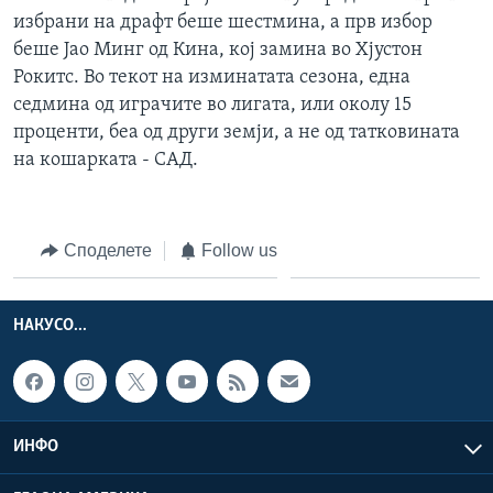
избрани на драфт беше шестмина, а прв избор
беше Јао Минг од Кина, кој замина во Хјустон
Рокитс. Во текот на изминатата сезона, една
седмина од играчите во лигата, или околу 15
проценти, беа од други земји, а не од татковината
на кошарката - САД.
Споделете
Follow us
НАКУСО...
ИНФО