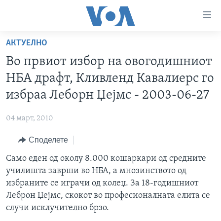
Линкови
за
пристапност
АКТУЕЛНО
ДОМА
Премини
Во првиот избор на овогодишниот
на
РУБРИКИ
НБА драфт, Кливленд Кавалиерс го
главната
ФОТОГАЛЕРИИ
САД
содржина
избраа Леборн Џејмс - 2003-06-27
Премини
ДОКУМЕНТАРЦИ
МАКЕДОНИЈА
до
04 март, 2010
АРХИВИРАНА ПРОГРАМА
СВЕТ
страната
Споделете
ЗА НАС
за
ЕКОНОМИЈА
NEWSFLASH - АРХИВА
навигација
Само еден од околу 8.000 кошаркари од средните
ПОЛИТИКА
ВЕСТИ ОД САД ВО МИНУТА - АРХИВА
Пребарувај
Learning English
училишта заврши во НБА, а мнозинството од
ЗДРАВЈЕ
ИЗБОРИ ВО САД 2020 - АРХИВА
избраните се играчи од колеџ. За 18-годишниот
НАКУСО...
Леброн Џејмс, скокот во професионалната елита се
НАУКА
случи исклучително брзо.
УМЕТНОСТ И ЗАБАВА