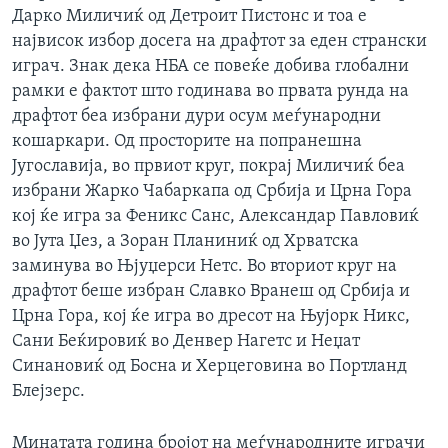
Дарко Миличиќ од Детроит Пистонс и тоа е
највисок избор досега на драфтот за еден странски
играч. Знак дека НБА се повеќе добива глобални
рамки е фактот што годинава во првата рунда на
драфтот беа избрани дури осум меѓународни
кошаркари. Од просторите на попранешна
Југославија, во првиот круг, покрај Миличиќ беа
избрани Жарко Чабаркапа од Србија и Црна Гора
кој ќе игра за Феникс Санс, Александар Павловиќ
во Јута Џез, а Зоран Планиниќ од Хрватска
заминува во Њјуџерси Нетс. Во вториот круг на
драфтот беше избран Славко Вранеш од Србија и
Црна Гора, кој ќе игра во дресот на Њујорк Никс,
Сани Беќировиќ во Денвер Нагетс и Неџат
Синановиќ од Босна и Херцеговина во Портланд
Блејзерс.
Минатата година бројот на меѓународните играчи