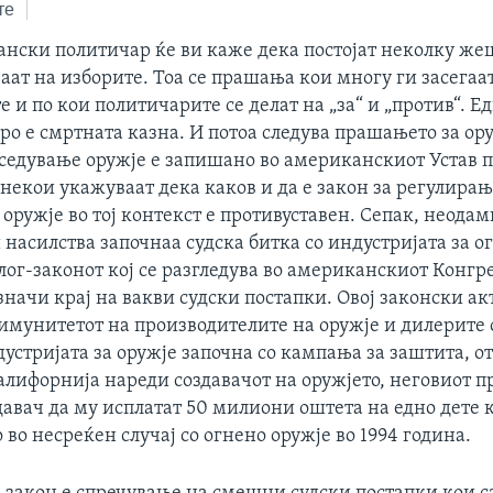
те
ански политичар ќе ви каже дека постојат неколку ж
аат на изборите. Тоа се прашања кои многу ги засегаа
и по кои политичарите се делат на „за“ и „против“. Ед
оро е смртната казна. И потоа следува прашањето за ору
оседување оружје е запишано во американскиот Устав п
некои укажуваат дека каков и да е закон за регулирањ
оружје во тој контекст е противуставен. Сепак, неода
насилства започнаа судска битка со индустријата за о
ог-законот кој се разгледува во американскиот Конгре
 значи крај на вакви судски постапки. Овој законски а
 имунитетот на производителите на оружје и дилерите 
устријата за оружје започна со кампања за заштита, о
алифорнија нареди создавачот на оружјето, неговиот п
авач да му исплатат 50 милиони оштета на едно дете 
во несреќен случај со огнено оружје во 1994 година.