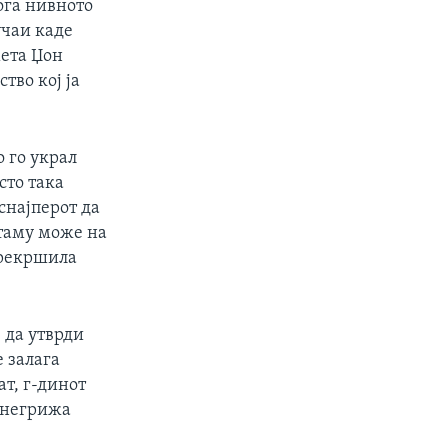
ога нивното
учаи каде
ета Џон
тво кој ја
о го украл
сто така
снајперот да
атаму може на
прекршила
 да утврди
е залага
т, г-динот
а негрижа