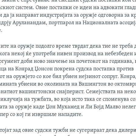
ј закон е спречување на смешни судски постапки кои с
скиот систем. Овие постапки се идеи на адвокати глад
 да ја направат индустријата за оружје одговорна за
ндрју Аруланандам, портпарол на Националната асоциј
.
те на оружје подолго време тврдат дека тие не треба 
кога некој ќе употреби нивен производ на небезбеден
ргумент доби ново значење на почетокот на годинава,
ица на Конрад Џонсон покрена судска постапка против
т на оружјето со кое бил убиен нејзинот сопруг. Конр
тмината убиени во околината на Вашингтон во октомв
знатиот вашингтонски снајперист. Семејствата на неко
иклучија на тужбата, во која исто така се споменува с
ата за оружје каде Џон Мухамед и Ли Бојд Малво неле
пер со кој ги извршиле нападите.
тојат зад овие судски тужби не сугерираат дека дилер