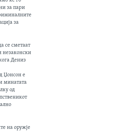
амо ќе го
ни за пари
 криминалните
ација за
да се сметаат
 и незаконски
 кога Дениз
ад Џонсон е
ри минатата
лку од
опственикот
гално
ите на оружје