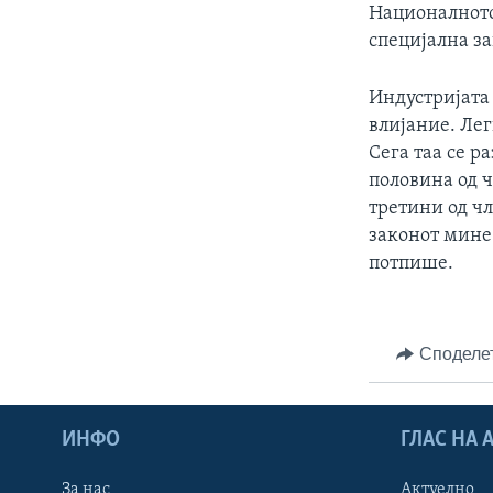
Националното
специјална за
Индустријата 
влијание. Ле
Сега таа се р
половина од ч
третини од ч
законот мине 
потпише.
Споделе
ИНФО
ГЛАС НА
За нас
Актуелно