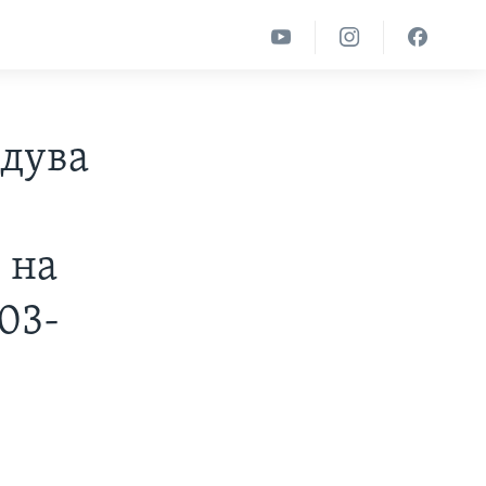
едува
 на
03-