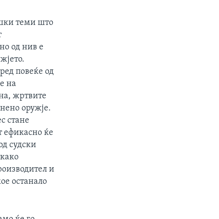
ешки теми што
т
но од нив е
жјето.
ред повеќе од
е на
мна, жртвите
гнено оружје.
с стане
кт ефикасно ќе
од судски
ткако
роизводител и
кое останало