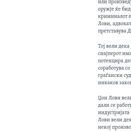
или произвед
оружје ќе бид
криминалот е
Лови, адвокат
претставува Д
Тој вели дека
снајперот има
потенцира дек
соработува со
граѓански су
никаков зако
Џон Лови вели
дали се работ
индустријата 
Лови вели де
некој произв