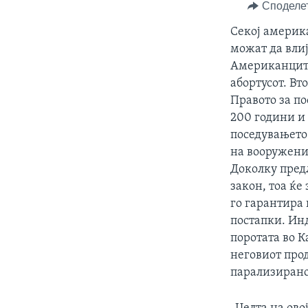
ИНТЕРВЈУА
Споделе
Секој америк
можат да влиј
Американците 
абортусот. Вт
Правото за п
200 години и 
поседувањето 
на вооружени 
Доколку предл
закон, тоа ќе
го гарантира
постапки. Инд
поротата во К
неговиот прод
парализирано 