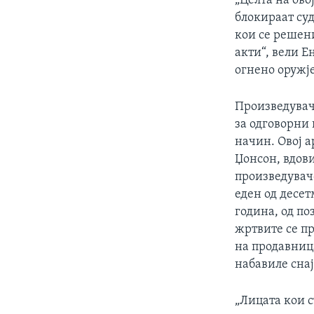
„Целта на ово
блокираат суд
кои се решени
акти“, вели Е
огнено оружје
Произведувачи
за одговорни 
начин. Овој а
Џонсон, вдов
произведувачо
еден од десе
година, од по
жртвите се пр
на продавниц
набавиле снај
„Лицата кои с