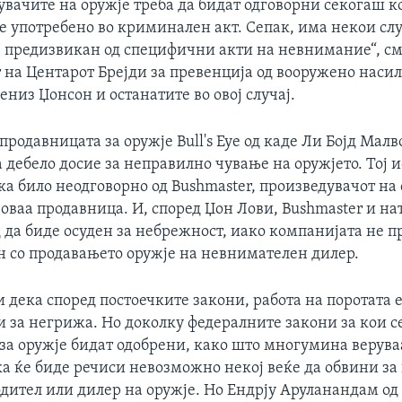
увачите на оружје треба да бидат одговорни секогаш к
е употребено во криминален акт. Сепак, има некои сл
 предизвикан од специфични акти на невнимание“, см
 на Центарот Брејди за превенција од вооружено насилс
ениз Џонсон и останатите во овој случај.
 продавницата за оружје Bull's Eye од каде Ли Бојд Малв
 дебело досие за неправилно чување на оружјето. Тој и
а било неодговорно од Bushmaster, произведувачот на 
 оваа продавница. И, според Џон Лови, Bushmaster и н
д да биде осуден за небрежност, иако компанијата не 
н со продавањето оружје на невнимателен дилер.
 дека според постоечките закони, работа на поротата е
и за негрижа. Но доколку федералните закони за кои с
за оружје бидат одобрени, како што многумина веруваа
ка ќе биде речиси невозможно некој веќе да обвини з
одител или дилер на оружје. Но Ендрју Аруланандам од