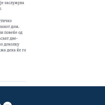
је заслужува
.
итичко
чкиот дом.
ли повеќе од
асаат две-
но доколку
ажа дека ќе го