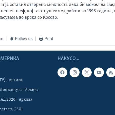
 и ја оставил отворена можноста дека би можел да све
нешен шеф, кој го отпуштил од работа во 1998 година,
асувања во врска со Косово.
те
Follow us
Print
 АМЕРИКА
НАКУСО...
TV) - Архива
Д во минута - Архива
САД 2020 - Архива
дата на САД