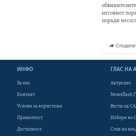
обвинителите
неговиот пора
поради несогл
Споделе
ИНФО
ГЛАС НА
За нас
Актуелно
Контакт
Newsflash (
Learning English
Услови за користење
Вести од СА
Приватност
Избори во 
НАКУСО...
Достапност
Став на вла