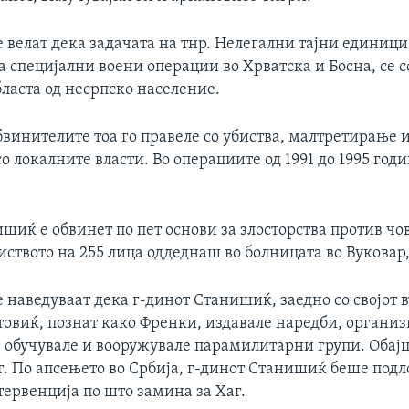
 велат дека задачата на тнр. Нелегални тајни единици
 специјални воени операции во Хрватска и Босна, се с
ласта од несрпско население.
бвинителите тоа го правеле со убиства, малтретирање 
со локалните власти. Во операциите од 1991 до 1995 год
.
шиќ е обвинет по пет основи за злосторства против чо
иството на 255 лица оддеднаш во болницата во Вуковар,
наведуваат дека г-динот Станишиќ, заедно со својот в
овиќ, познат како Френки, издавале наредби, организ
 обучувале и вооружувале парамилитарни групи. Обајц
г. По апсењето во Србија, г-динот Станишиќ беше под
ервенција по што замина за Хаг.