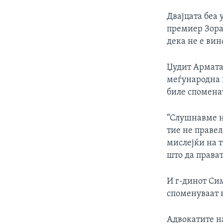
Двајцата беа 
премиер Зора
дека не е вин
Џудит Армата 
меѓународна 
биле спомена
“Слушнавме н
тие не правел
мислејќи на 
што да прават
И г-динот Си
споменуваат 
Адвокатите на