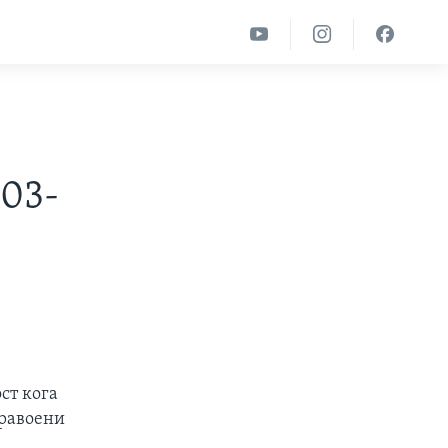
003-
ст кога
аравоени