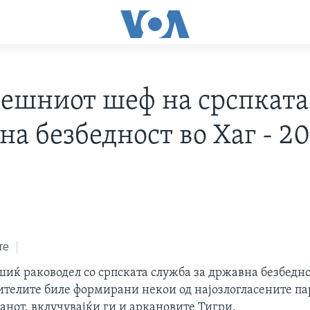
ешниот шеф на срспката
а безбедност во Хаг - 2
те
шиќ раководел со српската служба за државна безбедно
ителите биле формирани некои од најозлогласените п
анот, вклучувајќи ги и аркановите Тигри.