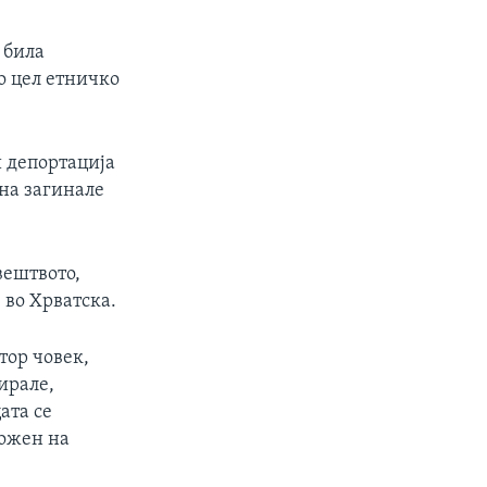
 била
о цел етничко
и депортација
ина загинале
вештвото,
 во Хрватска.
тор човек,
ирале,
ата се
ложен на