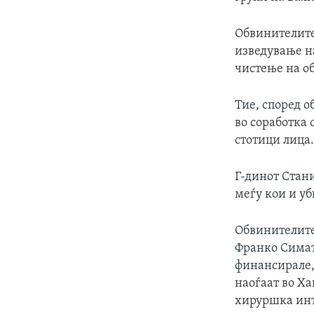
ИНТЕРВЈУА
Обвинителите
изведување на
чистење на об
Тие, според о
во соработка 
стотици лица
Г-динот Стани
меѓу кои и уб
Обвинителите 
Франко Симат
финансирале,
наоѓаат во Ха
хируршка инт