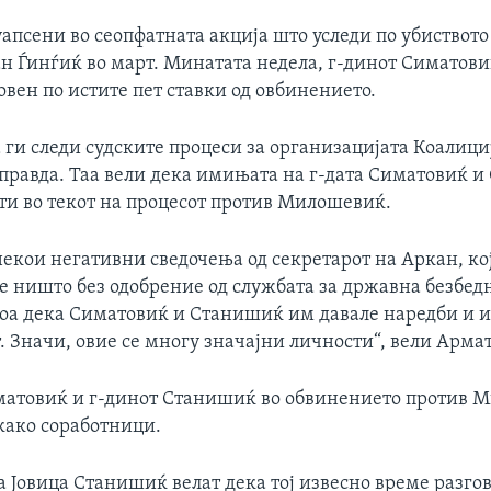
уапсени во сеопфатната акција што уследи по убиството
н Ѓинѓиќ во март. Минатата недела, г-динот Симатови
овен по истите пет ставки од овбинението.
ги следи судските процеси за организацијата Коалициј
правда. Таа вели дека имињата на г-дата Симатовиќ 
ти во текот на процесот против Милошевиќ.
екои негативни сведочења од секретарот на Аркан, кој
е ништо без одобрение од службата за државна безбедн
тоа дека Симатовиќ и Станишиќ им давале наредби и 
. Значи, овие се многу значајни личности“, вели Армат
матовиќ и г-динот Станишиќ во обвинението против 
како соработници.
 Јовица Станишиќ велат дека тој извесно време разгов