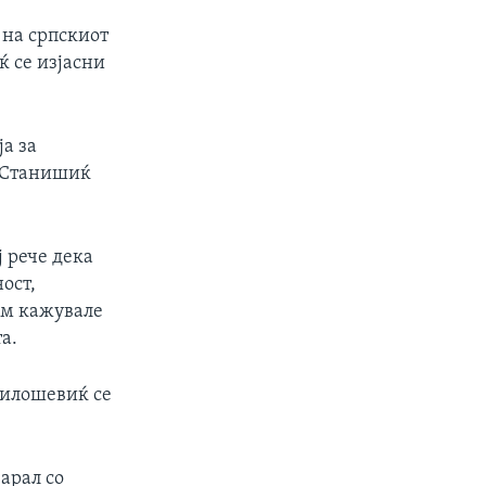
 на српскиот
ќ се изјасни
а за
и Станишиќ
 рече дека
ост,
им кажувале
а.
Милошевиќ се
арал со