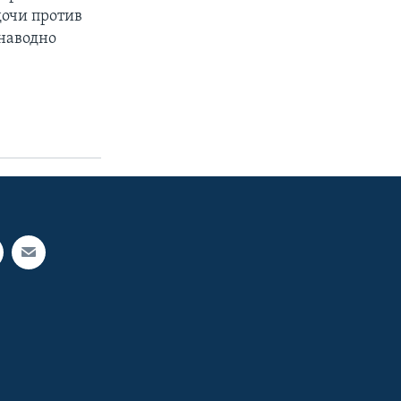
дочи против
 наводно